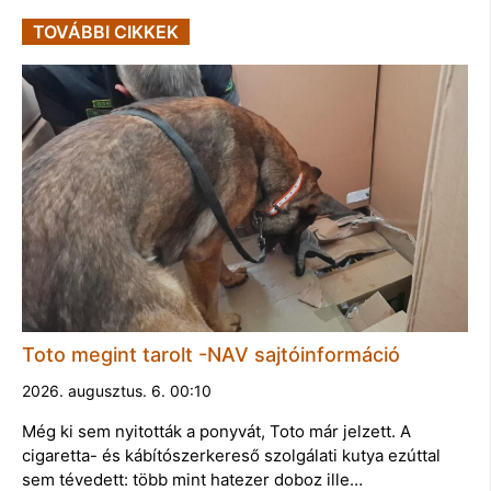
TOVÁBBI CIKKEK
Toto megint tarolt -NAV sajtóinformáció
2026. augusztus. 6. 00:10
Még ki sem nyitották a ponyvát, Toto már jelzett. A
cigaretta- és kábítószerkereső szolgálati kutya ezúttal
sem tévedett: több mint hatezer doboz ille…