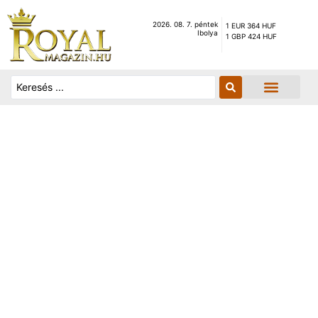
2026. 08. 7. péntek
1 EUR 364 HUF
Ibolya
1 GBP 424 HUF