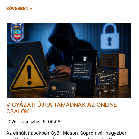
BŐVEBBEN »
VIGYÁZAT! ÚJRA TÁMADNAK AZ ONLINE
CSALÓK
2026. augusztus. 6. 00:08
Az elmúlt napokban Győr-Moson-Sopron vármegyében