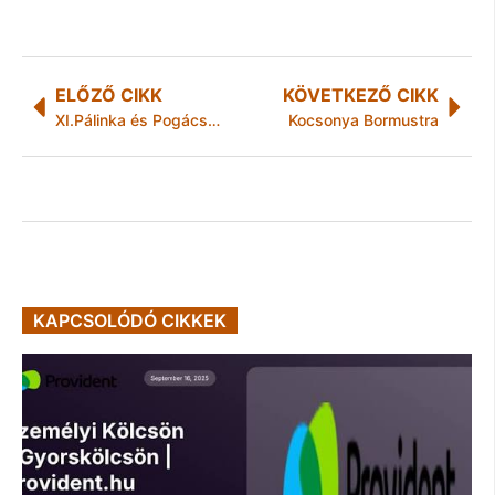
ELŐZŐ CIKK
KÖVETKEZŐ CIKK
XI.Pálinka és Pogácsaverseny Sajóbábonyban
Kocsonya Bormustra
KAPCSOLÓDÓ CIKKEK