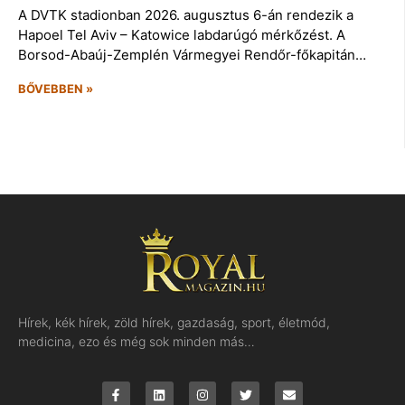
A DVTK stadionban 2026. augusztus 6-án rendezik a
Hapoel Tel Aviv – Katowice labdarúgó mérkőzést. A
Borsod-Abaúj-Zemplén Vármegyei Rendőr-főkapitán…
BŐVEBBEN »
Hírek, kék hírek, zöld hírek, gazdaság, sport, életmód,
medicina, ezo és még sok minden más…