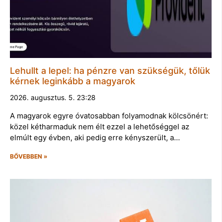
Lehullt a lepel: ha pénzre van szükségük, tőlük
kérnek leginkább a magyarok
2026. augusztus. 5. 23:28
A magyarok egyre óvatosabban folyamodnak kölcsönért:
közel kétharmaduk nem élt ezzel a lehetőséggel az
elmúlt egy évben, aki pedig erre kényszerült, a…
BŐVEBBEN »