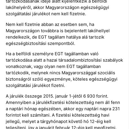
tartózkodásának ideje alatt kijelentkezik a belföldi
lakóhelyéről, akkor Magyarországon egészségügyi
szolgáltatási járulékot nem kell fizetnie.
Nem kell fizetnie abban az esetben sem, ha
Magyarországon továbbra is bejelentett lakóhellyel
rendelkezik, de EGT tagállam hatálya alá tartozik
egészségbiztosítási szempontból.
Ha a belföldi személyre EGT tagállamban való
tartózkodása alatt a hazai társadalombiztosítási szabályok
vonatkoznak, vagy olyan nem EGT tagállamban
tartózkodik, melynek nincs Magyarországgal szociális
biztonságról szóló egyezménye, köteles egészségügyi
szolgáltatási járulékot fizetni.
A járulék összege 2015. január 1-jétől 6 930 forint.
Amennyiben a járulékfizetési kötelezettség nem áll fenn
a naptári hónap egészében, akkor egy naptári napra 231
forintot kell számítani. A fizetési kötelezettség havi
jellegű, melyet a tárgyhónapot követő hó 12-éig kell
teljesíteni, így a januárit február 12-éig kell megfizetni.