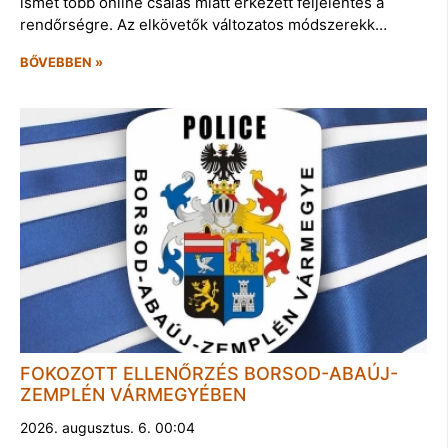
ismét több online csalás miatt érkezett feljelentés a
rendőrségre. Az elkövetők változatos módszerekk…
BŐVEBBEN »
FOKOZOTT ELLENŐRZÉS BORSOD-ABAÚJ-
ZEMPLÉN VÁRMEGYÉBEN
2026. augusztus. 6. 00:04