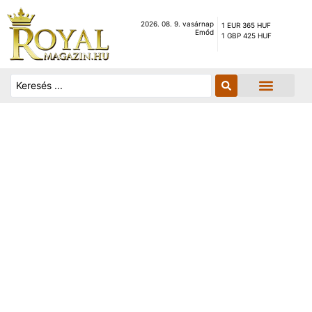
2026. 08. 9. vasárnap
1 EUR 365 HUF
Emőd
1 GBP 425 HUF