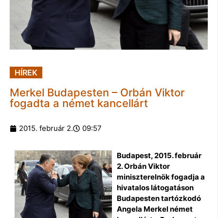
HÍREK
Merkel Budapesten – Orbán Viktor
fogadta a német kancellárt
2015. február 2.
09:57
Budapest, 2015. február
2. Orbán Viktor
miniszterelnök fogadja a
hivatalos látogatáson
Budapesten tartózkodó
Angela Merkel német