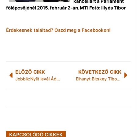
kancellárt a Parlament
főlépcsőjénél 2015. február 2-án. MTI Fotó: Illyés Tibor
Érdekesnek találtad? Oszd meg a Facebookon!
ELŐZŐ CIKK
KÖVETKEZŐ CIKK
Jobbik:Nyílt levél Áder János köztársasági elnöknek
Elhunyt Bitskey Tibor – a nemzet színésze
KAPCSOLÓDÓ CIKKEK