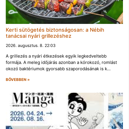
Kerti sütögetés biztonságosan: a Nébih
tanácsai nyári grillezéshez
2026. augusztus. 8. 22:03
A grillezés a nyári étkezések egyik legkedveltebb
formája. A meleg időjárás azonban a kórokozó, romlást
okozó baktériumok gyorsabb szaporodásának is k…
BŐVEBBEN »