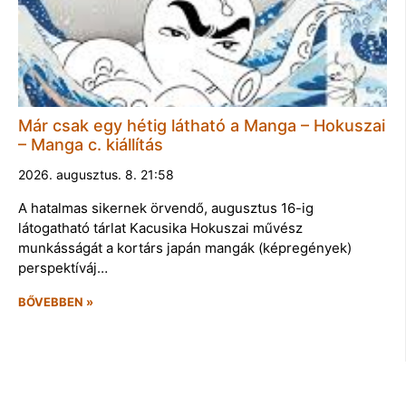
Már csak egy hétig látható a Manga – Hokuszai
– Manga c. kiállítás
2026. augusztus. 8. 21:58
A hatalmas sikernek örvendő, augusztus 16-ig
látogatható tárlat Kacusika Hokuszai művész
munkásságát a kortárs japán mangák (képregények)
perspektíváj…
BŐVEBBEN »