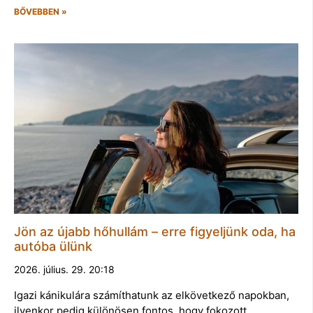
BŐVEBBEN »
Jön az újabb hőhullám – erre figyeljünk oda, ha
autóba ülünk
2026. július. 29. 20:18
Igazi kánikulára számíthatunk az elkövetkező napokban,
ilyenkor pedig különösen fontos, hogy fokozott