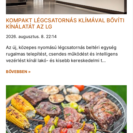
KOMPAKT LÉGCSATORNÁS KLÍMÁVAL BŐVÍTI
KÍNÁLATÁT AZ LG
2026. augusztus. 8. 22:14
Az új, közepes nyomású légcsatornás beltéri egység
rugalmas telepítést, csendes működést és intelligens
vezérlést kínál lakó- és kisebb kereskedelmi t…
BŐVEBBEN »