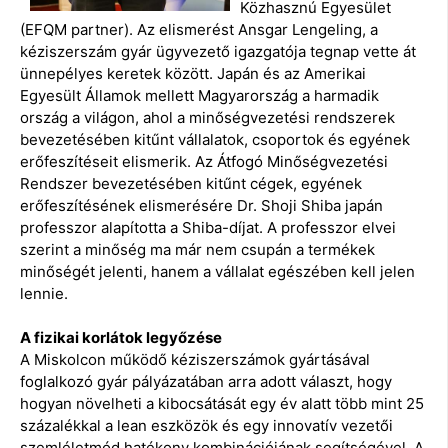
Közhasznú Egyesület
(EFQM partner). Az elismerést Ansgar Lengeling, a
kéziszerszám gyár ügyvezető igazgatója tegnap vette át
ünnepélyes keretek között. Japán és az Amerikai
Egyesült Államok mellett Magyarország a harmadik
ország a világon, ahol a minőségvezetési rendszerek
bevezetésében kitűnt vállalatok, csoportok és egyének
erőfeszítéseit elismerik. Az Átfogó Minőségvezetési
Rendszer bevezetésében kitűnt cégek, egyének
erőfeszítésének elismerésére Dr. Shoji Shiba japán
professzor alapította a Shiba-díjat. A professzor elvei
szerint a minőség ma már nem csupán a termékek
minőségét jelenti, hanem a vállalat egészében kell jelen
lennie.
A fizikai korlátok legyőzése
A Miskolcon működő kéziszerszámok gyártásával
foglalkozó gyár pályázatában arra adott választ, hogy
hogyan növelheti a kibocsátását egy év alatt több mint 25
százalékkal a lean eszközök és egy innovatív vezetői
szemléletmód hatékony kombinációjának segítségével. A