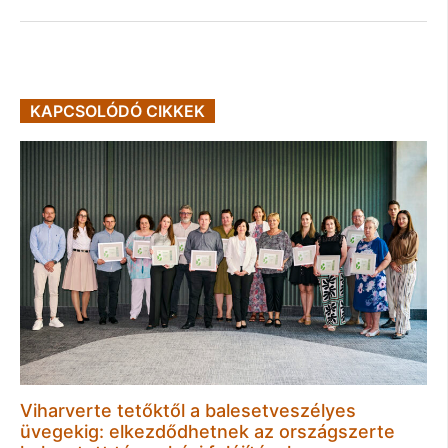
KAPCSOLÓDÓ CIKKEK
Viharverte tetőktől a balesetveszélyes
üvegekig: elkezdődhetnek az országszerte