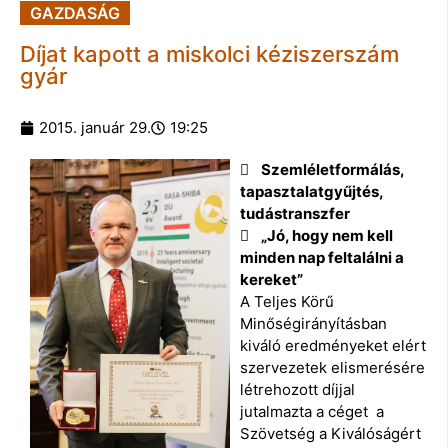
GAZDASÁG
Díjat kapott a miskolci kéziszerszám
gyár
2015. január 29.
19:25
 Szemléletformálás,
tapasztalatgyűjtés,
tudástranszfer
 „Jó, hogy nem kell
minden nap feltalálni a
kereket”
A Teljes Körű
Minőségirányításban
kiváló eredményeket elért
szervezetek elismerésére
létrehozott díjjal
jutalmazta a céget a
Szövetség a Kiválóságért