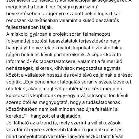
megoldást a Lean Line Design gyári szintű
bevezetésében, az igényre szabott belső logisztikai
rendszer kialakításában valamint a külső beszállítók
fejlesztésében látják.
A miskolci gyárban a projekt során felhalmozott
folyamatfejlesztési tapasztalatok terjesztésére nagy
hangsúlyt helyeztek és nyitott kapukat biztosítottak a
cégen belüli és kívüli partnereiknek. A cégek közötti
információ- és tapasztalatcsere, valamint a felmerülő
nehézségek, sikerek, kihívások megosztása egymás
között a vállalatok hosszú és rövid távú céljainak elérését
segítik. „Egy benchmark látogatás során visszajelzéseket,
ötleteket, akár a meglévő problémákra kész megoldó
kulcsokat is kaphatunk egy-egy a vállaltcsoporton kívüli
szereplőtől és megnyugtató, hogy a tudásátadásnak
köszönhetően nem kell minden nap újra feltalálni a
kereket.” – hangzott el a díjátadón.
Jól látható az a trend is, mely szerint a vállalkozások
vezetőitől egyre szélesebb látókörű gondolkodást és
mind bonyolultabb vezetői-irányítói eszköztárat kíván