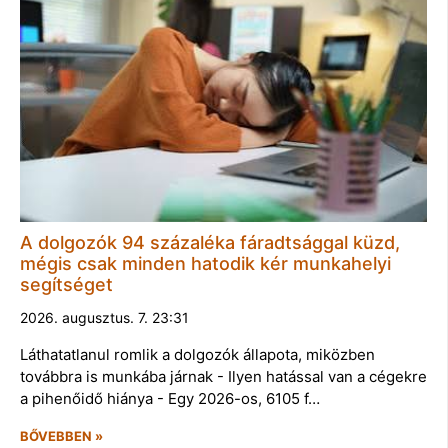
A dolgozók 94 százaléka fáradtsággal küzd,
mégis csak minden hatodik kér munkahelyi
segítséget
2026. augusztus. 7. 23:31
Láthatatlanul romlik a dolgozók állapota, miközben
továbbra is munkába járnak - Ilyen hatással van a cégekre
a pihenőidő hiánya - Egy 2026-os, 6105 f…
BŐVEBBEN »