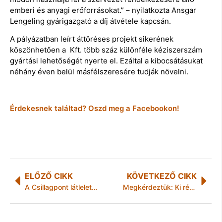
emberi és anyagi erőforrásokat.” – nyilatkozta Ansgar
Lengeling gyárigazgató a díj átvétele kapcsán.
A pályázatban leírt áttöréses projekt sikerének
köszönhetően a Kft. több száz különféle kéziszerszám
gyártási lehetőségét nyerte el. Ezáltal a kibocsátásukat
néhány éven belül másfélszeresére tudják növelni.
Érdekesnek találtad? Oszd meg a Facebookon!
ELŐZŐ CIKK
KÖVETKEZŐ CIKK
A Csillagpont látlelete a Fidesz egészségpolitikájának
Megkérdeztük: Ki részesülhet házi segítségnyújtásban Miskolcon?