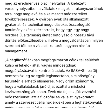
meg az eredményes piaci helytállás. A kiélezett
versenyhelyzetben a vállalatok maguk is rákényszerülnek
arra, hogy meglevő és alkalmazott módszereiket
továbbfejlesszék. A gyárban évek óta alkalmazott
gyakorlati és technikai megoldásokat összefoglaló
tanulmány ezért kitért arra is, hogy egy-egy nagy
horderejű, a társaság életét befolyásoló hosszú távú
döntés előkészítésében, illetve a megvalósításban milyen
szerepet tölt be a vállalati kultúrát nagyban alakító
management.
„A cégfilozófiánkban megfogalmazott célok teljesülését
külső értékelők által, vagyis minőségdíjak
megpályázásával is kontrolláltatjuk. Az IIASA-Shiba Díj
nemzetközileg az egyik legismertebb, a minőségügy
területén elérhető elismerés. Nagy öröm számomra,
hogy a vállalatoknak járó díjat ezúttal a miskolci
kéziszerszámgyár kapta. Évek óta fejlesztjük vezetési
módszerünket, azt a filozófiai és vállalati gyakorlatot,
amely a szervezet céljainak érdekében a leghatékonyabb
módon használja fel a szervezet rendelkezésére álló