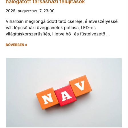
halogatott társasházi felújítások
2026. augusztus. 7. 23:00
Viharban megrongálódott tető cseréje, életveszélyessé
vált lépcsőházi üvegpanelek pótlása, LED-es
világításkorszerűsítés, illetve hő- és füstelvezető …
BŐVEBBEN »