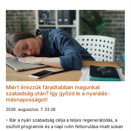
Miért érezzük fáradtabban magunkat
szabadság után? Így győzd le a nyaralás-
másnaposságot!
2026. augusztus. 7. 23:28
– Bár a nyári szabadság célja a teljes regenerálódás, a
zsúfolt programok és a napi rutin felborulása miatt sokan