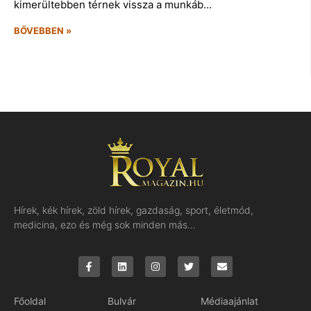
kimerültebben térnek vissza a munkáb…
BŐVEBBEN »
Hírek, kék hírek, zöld hírek, gazdaság, sport, életmód,
medicina, ezo és még sok minden más…
Főoldal
Bulvár
Médiaajánlat