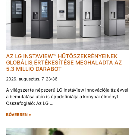
AZ LG INSTAVIEW™ HŰTŐSZEKRÉNYEINEK
GLOBÁLIS ÉRTÉKESÍTÉSE MEGHALADTA AZ
5,3 MILLIÓ DARABOT
2026. augusztus. 7. 23:36
A világszerte népszerű LG InstaView innovációja tíz évvel
a bemutatása után is újradefiniálja a konyhai élményt
Összefoglaló: Az LG …
BŐVEBBEN »