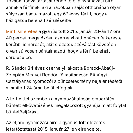
További fogva tartását rendelte el a nyomozási bíró
annak a férfinak, aki a napokban saját otthonában olyan
súlyosan bántalmazott egy 67 éves férfit, hogy a
házigazda belehalt sérüléseibe.
Mint ismeretes
a gyanúsított 2015. január 23-án 17 óra
40 percet megelőzően csernelyi otthonában felkereste
korábbi ismerősét, akit előzetes szóváltást követően
olyan súlyosan bántalmazott, hogy a férfi belehalt
sérüléseibe.
R. Sándor 34 éves csernelyi lakost a Borsod-Abaúj-
Zemplén Megyei Rendőr-főkapitányság Bűnügyi
Osztályának nyomozói a bűncselekmény bejelentésétől
számított 24 órán belül elfogták.
A terhelttel szemben a nyomozóhatóság emberölés
bűntett elkövetésének megalapozott gyanúja miatt folytat
büntetőeljárást.
Az eljáró nyomozási bíró a gyanúsított előzetes
letartóztatását 2015. január 27-én elrendelte.