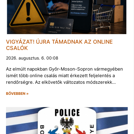
VIGYÁZAT! ÚJRA TÁMADNAK AZ ONLINE
CSALÓK
2026. augusztus. 6. 00:08
Az elmúlt napokban Győr-Moson-Sopron vármegyében
ismét több online csalás miatt érkezett feljelentés a
rendőrségre. Az elkövetők változatos módszerekk…
BŐVEBBEN »