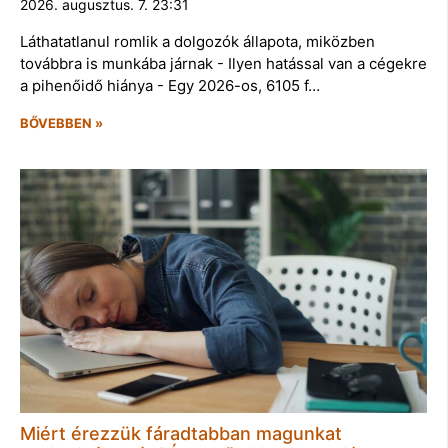
2026. augusztus. 7. 23:31
Láthatatlanul romlik a dolgozók állapota, miközben
továbbra is munkába járnak - Ilyen hatással van a cégekre
a pihenőidő hiánya - Egy 2026-os, 6105 f…
BŐVEBBEN »
Miért érezzük fáradtabban magunkat