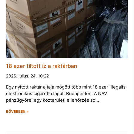
18 ezer tiltott íz a raktárban
2026. július. 24. 10:22
Egy nyitott raktár ajtaja mögött több mint 18 ezer illegális
elektronikus cigaretta lapult Budapesten. A NAV
pénzügyőrei egy közterületi ellenőrzés so…
BŐVEBBEN »