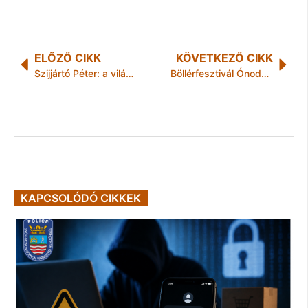
ELŐZŐ CIKK
KÖVETKEZŐ CIKK
Szijjártó Péter: a világ víziparának vezető állama lehet Magyarország
Böllérfesztivál Ónodban
KAPCSOLÓDÓ CIKKEK