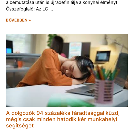
a bemutatása után is újradefiniálja a konyhai élményt
Összefoglaló: Az LG …
BŐVEBBEN »
A dolgozók 94 százaléka fáradtsággal küzd,
mégis csak minden hatodik kér munkahelyi
segítséget