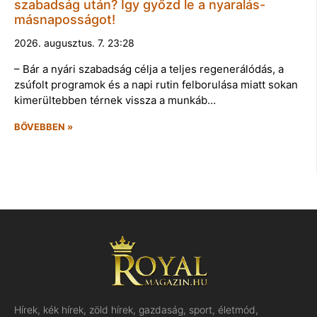
szabadság után? Így győzd le a nyaralás-
másnaposságot!
2026. augusztus. 7. 23:28
– Bár a nyári szabadság célja a teljes regenerálódás, a
zsúfolt programok és a napi rutin felborulása miatt sokan
kimerültebben térnek vissza a munkáb…
BŐVEBBEN »
Hírek, kék hírek, zöld hírek, gazdaság, sport, életmód,