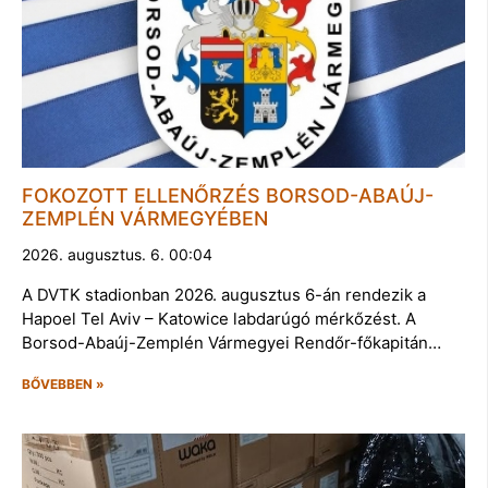
FOKOZOTT ELLENŐRZÉS BORSOD-ABAÚJ-
ZEMPLÉN VÁRMEGYÉBEN
2026. augusztus. 6. 00:04
A DVTK stadionban 2026. augusztus 6-án rendezik a
Hapoel Tel Aviv – Katowice labdarúgó mérkőzést. A
Borsod-Abaúj-Zemplén Vármegyei Rendőr-főkapitán…
BŐVEBBEN »