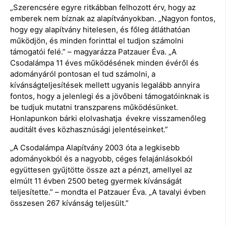
„Szerencsére egyre ritkábban felhozott érv, hogy az
emberek nem bíznak az alapítványokban. „Nagyon fontos,
hogy egy alapítvány hitelesen, és főleg átláthatóan
működjön, és minden forinttal el tudjon számolni
támogatói felé.” – magyarázza Patzauer Éva. „A
Csodalámpa 11 éves működésének minden évéről és
adományáról pontosan el tud számolni, a
kívánságteljesítések mellett ugyanis legalább annyira
fontos, hogy a jelenlegi és a jövőbeni támogatóinknak is
be tudjuk mutatni transzparens működésünket.
Honlapunkon bárki elolvashatja évekre visszamenőleg
auditált éves közhasznúsági jelentéseinket.”
„A Csodalámpa Alapítvány 2003 óta a legkisebb
adományokból és a nagyobb, céges felajánlásokból
együttesen gyűjtötte össze azt a pénzt, amellyel az
elmúlt 11 évben 2500 beteg gyermek kívánságát
teljesítette.” – mondta el Patzauer Éva. „A tavalyi évben
összesen 267 kívánság teljesült.”