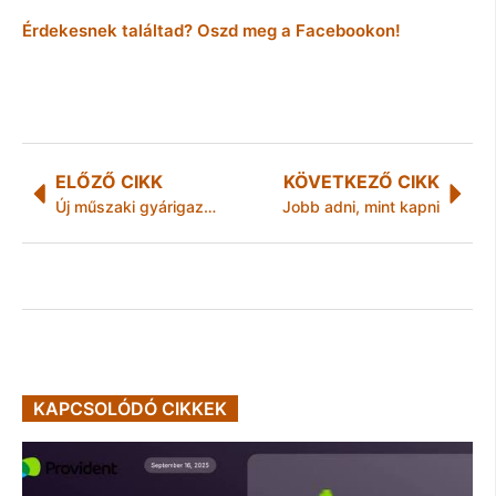
Érdekesnek találtad? Oszd meg a Facebookon!
ELŐZŐ CIKK
KÖVETKEZŐ CIKK
Új műszaki gyárigazgató a Bosch miskolci autóipari létesítményének élén
Jobb adni, mint kapni
KAPCSOLÓDÓ CIKKEK