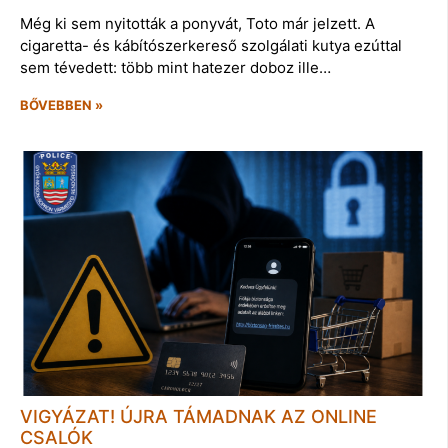
Még ki sem nyitották a ponyvát, Toto már jelzett. A
cigaretta- és kábítószerkereső szolgálati kutya ezúttal
sem tévedett: több mint hatezer doboz ille…
BŐVEBBEN »
VIGYÁZAT! ÚJRA TÁMADNAK AZ ONLINE
CSALÓK