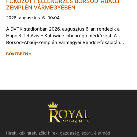
FOKOZOTT ELLENŐRZÉS BORSOD-ABAÚJ-
ZEMPLÉN VÁRMEGYÉBEN
2026. augusztus. 6. 00:04
A DVTK stadionban 2026. augusztus 6-án rendezik a
Hapoel Tel Aviv – Katowice labdarúgó mérkőzést. A
Borsod-Abaúj-Zemplén Vármegyei Rendőr-főkapitán…
BŐVEBBEN »
Hírek, kék hírek, zöld hírek, gazdaság, sport, életmód,