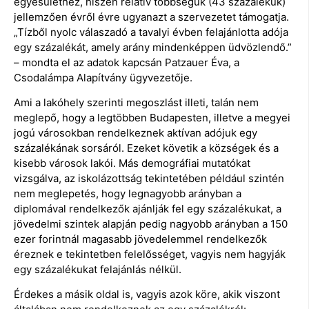
egyesülethez, hiszen relatív többségük (43 százalékuk)
jellemzően évről évre ugyanazt a szervezetet támogatja.
„Tízből nyolc válaszadó a tavalyi évben felajánlotta adója
egy százalékát, amely arány mindenképpen üdvözlendő.”
– mondta el az adatok kapcsán Patzauer Éva, a
Csodalámpa Alapítvány ügyvezetője.
Ami a lakóhely szerinti megoszlást illeti, talán nem
meglepő, hogy a legtöbben Budapesten, illetve a megyei
jogú városokban rendelkeznek aktívan adójuk egy
százalékának sorsáról. Ezeket követik a községek és a
kisebb városok lakói. Más demográfiai mutatókat
vizsgálva, az iskolázottság tekintetében például szintén
nem meglepetés, hogy legnagyobb arányban a
diplomával rendelkezők ajánlják fel egy százalékukat, a
jövedelmi szintek alapján pedig nagyobb arányban a 150
ezer forintnál magasabb jövedelemmel rendelkezők
éreznek e tekintetben felelősséget, vagyis nem hagyják
egy százalékukat felajánlás nélkül.
Érdekes a másik oldal is, vagyis azok köre, akik viszont