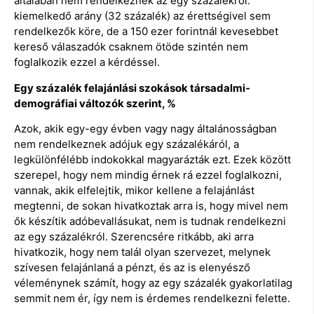
általában nem rendelkeznek az egy százalékról:
kiemelkedő arány (32 százalék) az érettségivel sem
rendelkezők köre, de a 150 ezer forintnál kevesebbet
kereső válaszadók csaknem ötöde szintén nem
foglalkozik ezzel a kérdéssel.
Egy százalék felajánlási szokások társadalmi-
demográfiai változók szerint, %
Azok, akik egy-egy évben vagy nagy általánosságban
nem rendelkeznek adójuk egy százalékáról, a
legkülönfélébb indokokkal magyarázták ezt. Ezek között
szerepel, hogy nem mindig érnek rá ezzel foglalkozni,
vannak, akik elfelejtik, mikor kellene a felajánlást
megtenni, de sokan hivatkoztak arra is, hogy mivel nem
ők készítik adóbevallásukat, nem is tudnak rendelkezni
az egy százalékról. Szerencsére ritkább, aki arra
hivatkozik, hogy nem talál olyan szervezet, melynek
szívesen felajánlaná a pénzt, és az is elenyésző
véleménynek számít, hogy az egy százalék gyakorlatilag
semmit nem ér, így nem is érdemes rendelkezni felette.