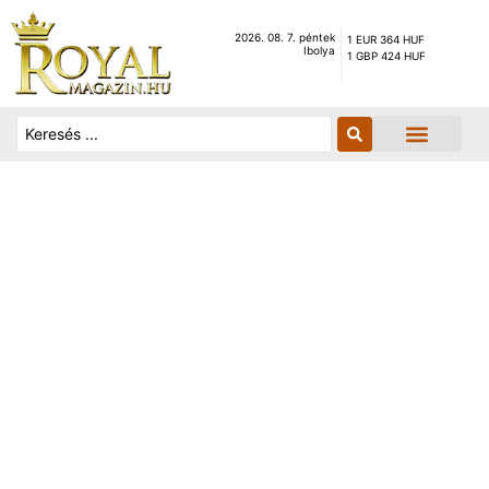
2026. 08. 7. péntek
1 EUR 364 HUF
Ibolya
1 GBP 424 HUF