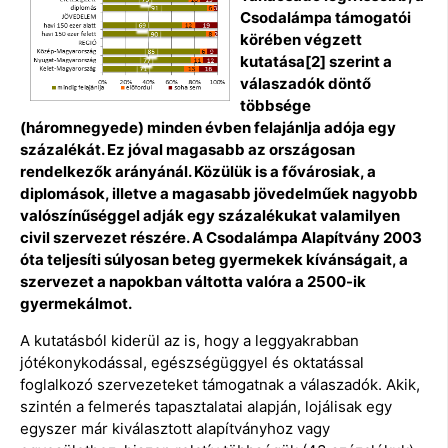
Csodalámpa támogatói
körében végzett
kutatása[2] szerint a
válaszadók döntő
többsége
(háromnegyede) minden évben felajánlja adója egy
százalékát. Ez jóval magasabb az országosan
rendelkezők arányánál. Közülük is a fővárosiak, a
diplomások, illetve a magasabb jövedelműek nagyobb
valószínűséggel adják egy százalékukat valamilyen
civil szervezet részére. A Csodalámpa Alapítvány 2003
óta teljesíti súlyosan beteg gyermekek kívánságait, a
szervezet a napokban váltotta valóra a 2500-ik
gyermekálmot.
A kutatásból kiderül az is, hogy a leggyakrabban
jótékonykodással, egészségüggyel és oktatással
foglalkozó szervezeteket támogatnak a válaszadók. Akik,
szintén a felmerés tapasztalatai alapján, lojálisak egy
egyszer már kiválasztott alapítványhoz vagy