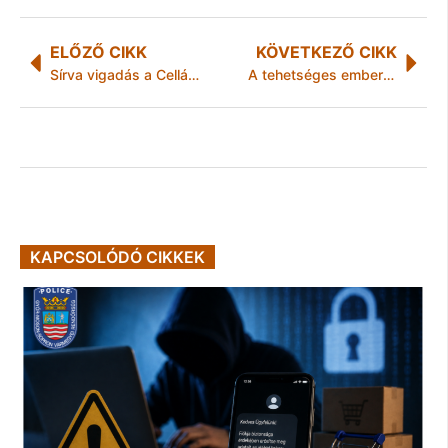
ELŐZŐ CIKK
KÖVETKEZŐ CIKK
Sírva vigadás a Celláriumban
A tehetséges emberek tudatosabbak is
KAPCSOLÓDÓ CIKKEK