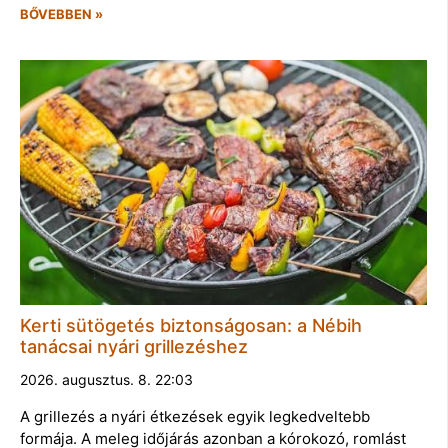
BŐVEBBEN »
Kerti sütögetés biztonságosan: a Nébih
tanácsai nyári grillezéshez
2026. augusztus. 8. 22:03
A grillezés a nyári étkezések egyik legkedveltebb
formája. A meleg időjárás azonban a kórokozó, romlást