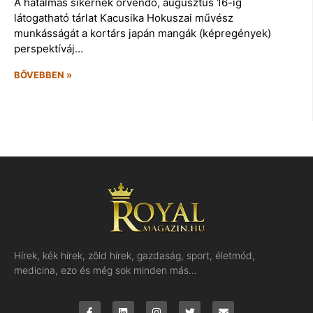
A hatalmas sikernek örvendő, augusztus 16-ig
látogatható tárlat Kacusika Hokuszai művész
munkásságát a kortárs japán mangák (képregények)
perspektíváj…
BŐVEBBEN »
Hírek, kék hírek, zöld hírek, gazdaság, sport, életmód,
medicina, ezo és még sok minden más…