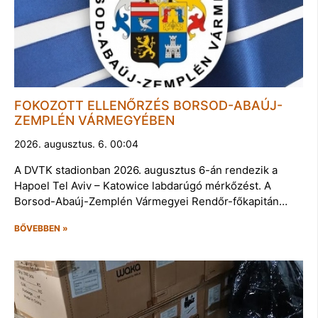
FOKOZOTT ELLENŐRZÉS BORSOD-ABAÚJ-
ZEMPLÉN VÁRMEGYÉBEN
2026. augusztus. 6. 00:04
A DVTK stadionban 2026. augusztus 6-án rendezik a
Hapoel Tel Aviv – Katowice labdarúgó mérkőzést. A
Borsod-Abaúj-Zemplén Vármegyei Rendőr-főkapitán…
BŐVEBBEN »