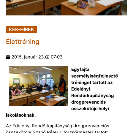
KÉK-HÍREK
Élettréning
2015. január 23.
07:03
Egyfajta
személyiségfejlesztő
tréninget tartott az
Edelényi
Rendőrkapitányság
drogprevenciós
összekötője helyi
iskolásoknak.
Az Edelényi Rendőrkapitányság drogprenvenciós
összekötője Szabó Péter r. törzsőrmester tartott