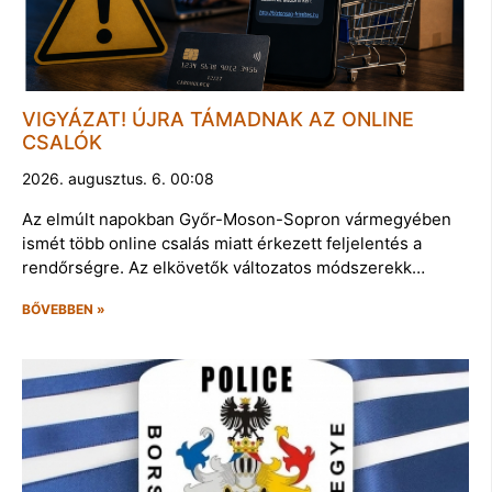
VIGYÁZAT! ÚJRA TÁMADNAK AZ ONLINE
CSALÓK
2026. augusztus. 6. 00:08
Az elmúlt napokban Győr-Moson-Sopron vármegyében
ismét több online csalás miatt érkezett feljelentés a
rendőrségre. Az elkövetők változatos módszerekk…
BŐVEBBEN »