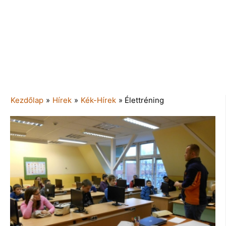
Kezdőlap
»
Hírek
»
Kék-Hírek
»
Élettréning