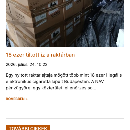
18 ezer tiltott íz a raktárban
2026. július. 24. 10:22
Egy nyitott raktár ajtaja mögött több mint 18 ezer illegális
elektronikus cigaretta lapult Budapesten. A NAV
pénzügyőrei egy közterületi ellenőrzés so…
BŐVEBBEN »
TOVÁBBI CIKKEK