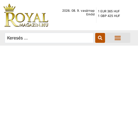
2026. 08. 9. vasárnap
1 EUR 365 HUF
Emőd
1 GBP 425 HUF