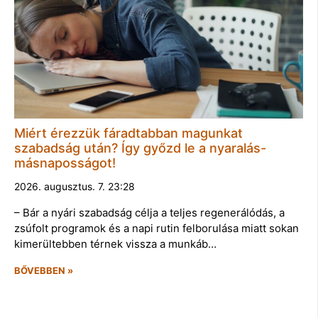
Miért érezzük fáradtabban magunkat
szabadság után? Így győzd le a nyaralás-
másnaposságot!
2026. augusztus. 7. 23:28
– Bár a nyári szabadság célja a teljes regenerálódás, a
zsúfolt programok és a napi rutin felborulása miatt sokan
kimerültebben térnek vissza a munkáb…
BŐVEBBEN »