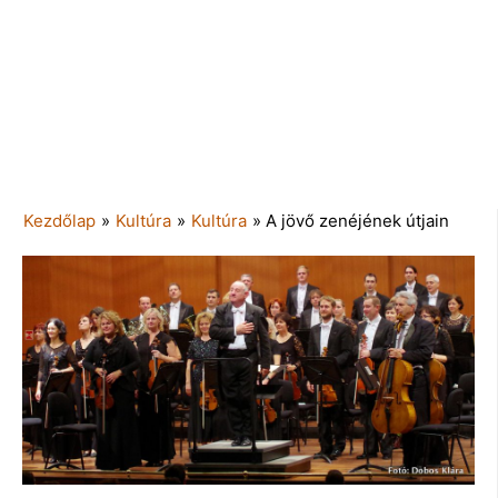
Kezdőlap
»
Kultúra
»
Kultúra
»
A jövő zenéjének útjain