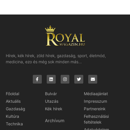
Hírek, kék hírek, zöld hírek, gazdaság, sport, életmód,
medicina, ezo és még sok minden más…
Főoldal
Bulvár
Médiaajánlat
Aktuális
Utazás
Impresszum
Gazdaság
Kék hírek
Partnereink
Kultúra
Felhasználási
Archívum
feltételek
Technika
Adatvédelem