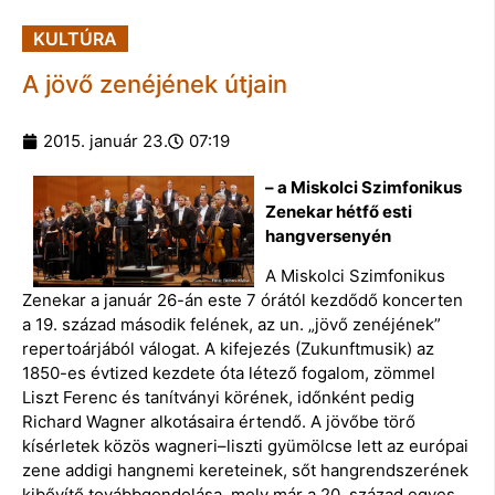
KULTÚRA
A jövő zenéjének útjain
2015. január 23.
07:19
– a Miskolci Szimfonikus
Zenekar hétfő esti
hangversenyén
A Miskolci Szimfonikus
Zenekar a január 26-án este 7 órától kezdődő koncerten
a 19. század második felének, az un. „jövő zenéjének”
repertoárjából válogat. A kifejezés (Zukunftmusik) az
1850-es évtized kezdete óta létező fogalom, zömmel
Liszt Ferenc és tanítványi körének, időnként pedig
Richard Wagner alkotásaira értendő. A jövőbe törő
kísérletek közös wagneri–liszti gyümölcse lett az európai
zene addigi hangnemi kereteinek, sőt hangrendszerének
kibővítő továbbgondolása, mely már a 20. század egyes