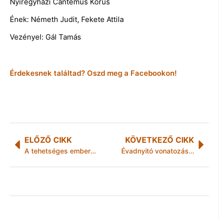
Nyíregyházi Cantemus Kórus
Ének: Németh Judit, Fekete Attila
Vezényel: Gál Tamás
Érdekesnek találtad? Oszd meg a Facebookon!
ELŐZŐ CIKK
KÖVETKEZŐ CIKK
A tehetséges emberek tudatosabbak is
Évadnyitó vonatozás Mahócára