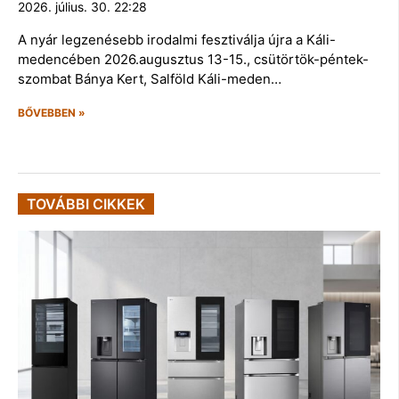
2026. július. 30. 22:28
A nyár legzenésebb irodalmi fesztiválja újra a Káli-
medencében 2026.augusztus 13-15., csütörtök-péntek-
szombat Bánya Kert, Salföld Káli-meden…
BŐVEBBEN »
TOVÁBBI CIKKEK