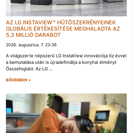
AZ LG INSTAVIEW™ HŰTŐSZEKRÉNYEINEK
GLOBÁLIS ÉRTÉKESÍTÉSE MEGHALADTA AZ
5,3 MILLIÓ DARABOT
2026. augusztus. 7. 23:36
A világszerte népszerű LG InstaView innovációja tíz évvel
a bemutatása után is újradefiniálja a konyhai élményt
Összefoglaló: Az LG …
BŐVEBBEN »