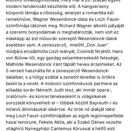
modern tendenciáit készítette elő. A hangverseny
központi témája a nőiesség, amelyet a romantika két
remekműve, Wagner Wesendonck-dalai és Liszt: Faust-
szimfóniája idéznek meg. Richard Wagner alkotói pályáját
a szerelmi bonyodalmak is meghatározták, nem volt ez
másképp az est műsorán szereplő Wesendonck-dalok
esetében sem. A zeneszerző, mielőtt „Don Juan”
módjára elcsábította Liszt leányát, Cosimát férjétől, Hans
von Bülow-tól, egy gazdag selyemkereskedő felesége,
Mathilde Wesendonck iránt táplált heves érzelmeket. Az
ő verseit használta fel a zeneszerző Wesendonck-
dalaiban, s a hölgy ezáltal a zenetörténetbe is örökre
beleírta a nevét. A miskolci szimfonikusok partnere az
előadás során Németh Judit lesz, aki immár opera-,
oratórium- és koncerténekesként is világsikerek
sorozatát könyvelheti el – többek között Bayreuth-i és
milanói állomásokat ideértve. Az örök nő alakját idézi
meg Liszt Faust-szimfóniájában az egyik legünnepeltebb
hazai tenorunk, Fekete Attila, aki a Szabó Dénes vezette
világhírű Nyíregyházi Cantemus Kórussal a hétfő esti