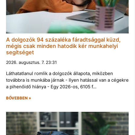
A dolgozók 94 százaléka fáradtsággal küzd,
mégis csak minden hatodik kér munkahelyi
segítséget
2026. augusztus. 7. 23:31
Láthatatlanul romlik a dolgozók állapota, miközben
továbbra is munkába járnak - Ilyen hatással van a cégekre
a pihenőidő hiánya - Egy 2026-os, 6105 f…
BŐVEBBEN »