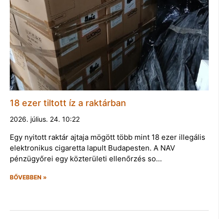
18 ezer tiltott íz a raktárban
2026. július. 24. 10:22
Egy nyitott raktár ajtaja mögött több mint 18 ezer illegális
elektronikus cigaretta lapult Budapesten. A NAV
pénzügyőrei egy közterületi ellenőrzés so…
BŐVEBBEN »