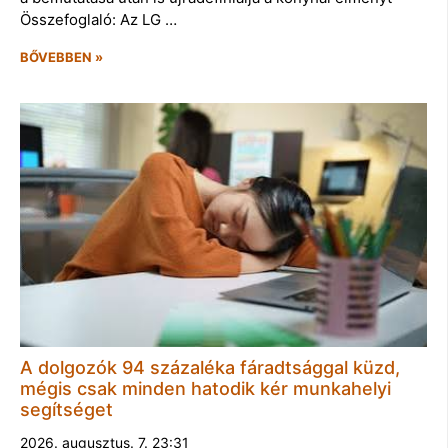
Összefoglaló: Az LG …
BŐVEBBEN »
A dolgozók 94 százaléka fáradtsággal küzd,
mégis csak minden hatodik kér munkahelyi
segítséget
2026. augusztus. 7. 23:31