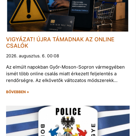
VIGYÁZAT! ÚJRA TÁMADNAK AZ ONLINE
CSALÓK
2026. augusztus. 6. 00:08
Az elmúlt napokban Győr-Moson-Sopron vármegyében
ismét több online csalás miatt érkezett feljelentés a
rendőrségre. Az elkövetők változatos módszerekk…
BŐVEBBEN »