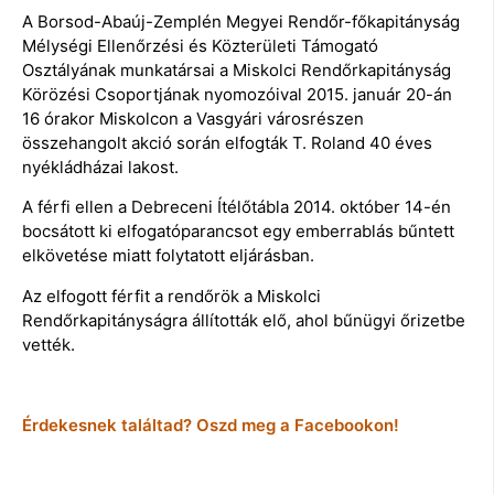
A Borsod-Abaúj-Zemplén Megyei Rendőr-főkapitányság
Mélységi Ellenőrzési és Közterületi Támogató
Osztályának munkatársai a Miskolci Rendőrkapitányság
Körözési Csoportjának nyomozóival 2015. január 20-án
16 órakor Miskolcon a Vasgyári városrészen
összehangolt akció során elfogták T. Roland 40 éves
nyékládházai lakost.
A férfi ellen a Debreceni Ítélőtábla 2014. október 14-én
bocsátott ki elfogatóparancsot egy emberrablás bűntett
elkövetése miatt folytatott eljárásban.
Az elfogott férfit a rendőrök a Miskolci
Rendőrkapitányságra állították elő, ahol bűnügyi őrizetbe
vették.
Érdekesnek találtad? Oszd meg a Facebookon!