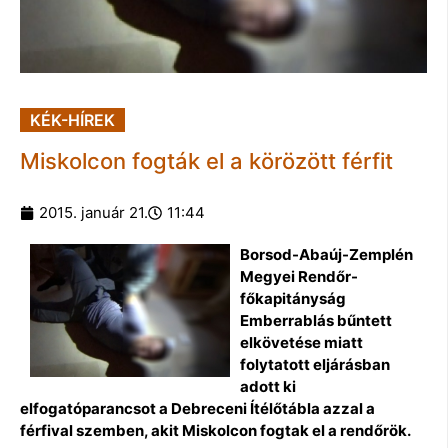
KÉK-HÍREK
Miskolcon fogták el a körözött férfit
2015. január 21.
11:44
Borsod-Abaúj-Zemplén
Megyei Rendőr-
főkapitányság
Emberrablás bűntett
elkövetése miatt
folytatott eljárásban
adott ki
elfogatóparancsot a Debreceni Ítélőtábla azzal a
férfival szemben, akit Miskolcon fogtak el a rendőrök.