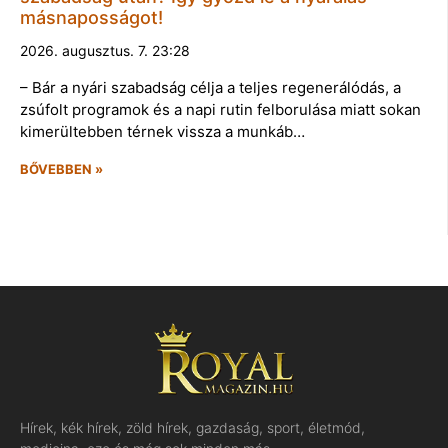
másnaposságot!
2026. augusztus. 7. 23:28
– Bár a nyári szabadság célja a teljes regenerálódás, a
zsúfolt programok és a napi rutin felborulása miatt sokan
kimerültebben térnek vissza a munkáb…
BŐVEBBEN »
Hírek, kék hírek, zöld hírek, gazdaság, sport, életmód,