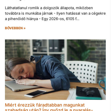
Láthatatlanul romlik a dolgozók állapota, miközben
továbbra is munkába járnak - Ilyen hatással van a cégekre
a pihenőidő hiánya - Egy 2026-os, 6105 f…
BŐVEBBEN »
Miért érezzük fáradtabban magunkat
szabadság után? Így győzd le a nyaralás-