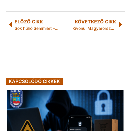
ELŐZŐ CIKK
KÖVETKEZŐ CIKK
Sok hűhó Semmiért – Miskolci Nemzeti Színház
Kivonul Magyarországról a Baumax
KAPCSOLÓDÓ CIKKEK