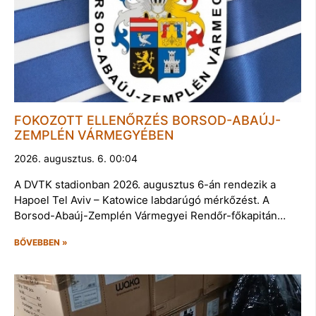
FOKOZOTT ELLENŐRZÉS BORSOD-ABAÚJ-
ZEMPLÉN VÁRMEGYÉBEN
2026. augusztus. 6. 00:04
A DVTK stadionban 2026. augusztus 6-án rendezik a
Hapoel Tel Aviv – Katowice labdarúgó mérkőzést. A
Borsod-Abaúj-Zemplén Vármegyei Rendőr-főkapitán…
BŐVEBBEN »