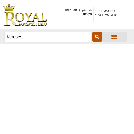
2026. 08. 7. péntek
1 EUR 364 HUF
Ibolya
1 GBP 424 HUF