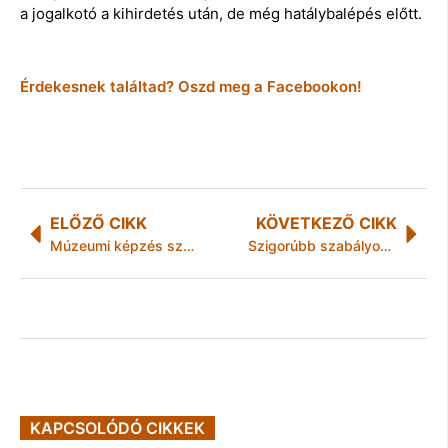
a jogalkotó a kihirdetés után, de még hatálybalépés előtt.
Érdekesnek találtad? Oszd meg a Facebookon!
ELŐZŐ CIKK
KÖVETKEZŐ CIKK
Múzeumi képzés szépkorúaknak
Szigorúbb szabályok az egészséget veszélyeztető élelmiszerek ellen
KAPCSOLÓDÓ CIKKEK