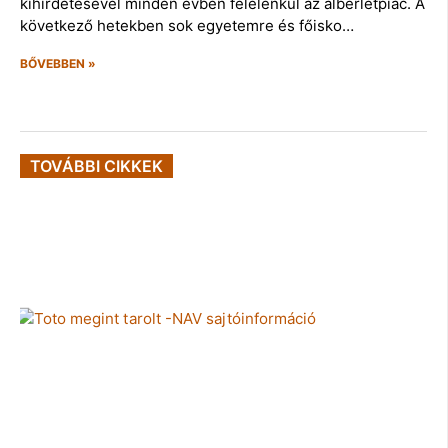
kihirdetésével minden évben felélénkül az albérletpiac. A
következő hetekben sok egyetemre és főisko…
BŐVEBBEN »
TOVÁBBI CIKKEK