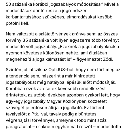
50 százaléka korábbi jogszabályok módosítása.” Mivel a
módosítások döntő része a jogrendszer
karbantartásához szükséges, elmaradásukat később
pótolni kell.
Nem változott a salátatörvények aránya sem: az összes
törvény 35 százaléka volt ilyen egyszerre több törvényt
módosító volt jogszabály. „Ezeknek a jogszabályoknak a
nyomon követése különösen nehéz, ami általában
megnehezíti a jogalkalmazást is” – figyelmeztet Ződi.
Szintén jól látszik az OptiJUS-ból, hogy nem tört meg az
a tendencia sem, miszerint a már kihirdetett
jogszabályokat még hatályba lépésük előtt módosítják.
Korábban ezek az esetek kevesebb rendelkezést
érintettek, az utóbbi években azonban gyakori lett, hogy
egy-egy jogszabály Magyar Közlönyben közzétett
szövegét jelentősen átírja a jogalkotó. Ez történt
tavalyelőtt a Ptk.-val, tavaly pedig a büntetés-
végrehajtási törvénnyel, amelynek több mint száz
paragrafusát – csaknem egyharmad részét – módosította