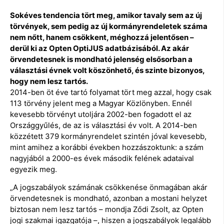
Sokéves tendencia tört meg, amikor tavaly sem az új
törvények, sem pedig az új kormányrendeletek száma
nem nőtt, hanem csökkent, méghozzá jelentősen –
derül ki az Opten OptiJUS adatbázisából. Az akár
örvendetesnek is mondható jelenség elsősorban a
választási évnek volt köszönhető, és szinte bizonyos,
hogy nem lesz tartós.
2014-ben öt éve tartó folyamat tört meg azzal, hogy csak
113 törvény jelent meg a Magyar Közlönyben. Ennél
kevesebb törvényt utoljára 2002-ben fogadott el az
Országgyűlés, de az is választási év volt. A 2014-ben
közzétett 379 kormányrendelet szintén jóval kevesebb,
mint amihez a korábbi években hozzászoktunk: a szám
nagyjából a 2000-es évek második felének adataival
egyezik meg.
„A jogszabályok számának csökkenése önmagában akár
örvendetesnek is mondható, azonban a mostani helyzet
biztosan nem lesz tartós – mondja Ződi Zsolt, az Opten
jogi szakmai igazgatója –, hiszen a jogszabályok legalább