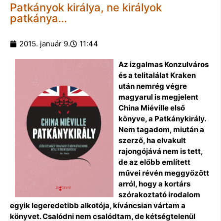
Patkányok királya, ne királyok
patkánya…
2015. január 9.
11:44
Az izgalmas Konzulváros
és a telitalálat Kraken
után nemrég végre
magyarul is megjelent
China Miéville első
könyve, a Patkánykirály.
Nem tagadom, miután a
szerző, ha elvakult
rajongójává nem is tett,
de az előbb említett
művei révén meggyőzött
arról, hogy a kortárs
szórakoztató irodalom
egyik legeredetibb alkotója, kíváncsian vártam a
könyvet. Csalódni nem csalódtam, de kétségtelenül