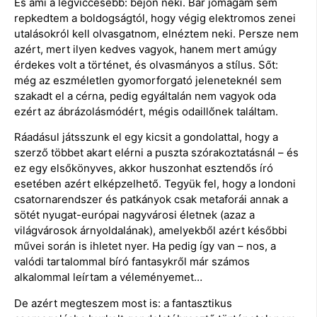
És ami a legviccesebb: bejön neki. Bár jómagam sem
repkedtem a boldogságtól, hogy végig elektromos zenei
utalásokról kell olvasgatnom, elnéztem neki. Persze nem
azért, mert ilyen kedves vagyok, hanem mert amúgy
érdekes volt a történet, és olvasmányos a stílus. Sőt:
még az eszméletlen gyomorforgató jeleneteknél sem
szakadt el a cérna, pedig egyáltalán nem vagyok oda
ezért az ábrázolásmódért, mégis odaillőnek találtam.
Ráadásul játsszunk el egy kicsit a gondolattal, hogy a
szerző többet akart elérni a puszta szórakoztatásnál – és
ez egy elsőkönyves, akkor huszonhat esztendős író
esetében azért elképzelhető. Tegyük fel, hogy a londoni
csatornarendszer és patkányok csak metaforái annak a
sötét nyugat-európai nagyvárosi életnek (azaz a
világvárosok árnyoldalának), amelyekből azért későbbi
művei során is ihletet nyer. Ha pedig így van – nos, a
valódi tartalommal bíró fantasykről már számos
alkalommal leírtam a véleményemet…
De azért megteszem most is: a fantasztikus