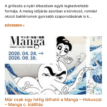
A grillezés a nyári étkezések egyik legkedveltebb
formája. A meleg időjárás azonban a kórokozó, romlást
okozó baktériumok gyorsabb szaporodásának is k…
BŐVEBBEN »
Már csak egy hétig látható a Manga – Hokuszai
– Manga c. kiállítás