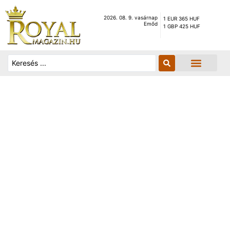
2026. 08. 9. vasárnap
1 EUR 365 HUF
Emőd
1 GBP 425 HUF