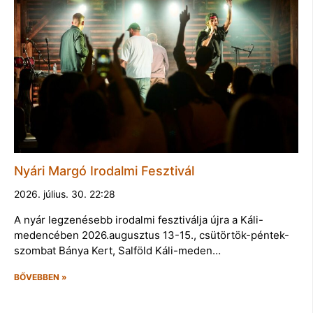
Nyári Margó Irodalmi Fesztivál
2026. július. 30. 22:28
A nyár legzenésebb irodalmi fesztiválja újra a Káli-
medencében 2026.augusztus 13-15., csütörtök-péntek-
szombat Bánya Kert, Salföld Káli-meden…
BŐVEBBEN »