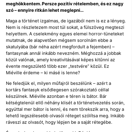
meghökkentem. Persze pozitív rételemben, és ez nagy
szó – ennyire ritkán lehet meglepni…
Maga a történet izgalmas, de igazából nem is ez a lényeg.
Nem is részletezem most túl sokat, a fülszöveg megteszi
helyettem. A cselekmény egyes elemei horror-tüneteket
mutatnak, de alapvetően mégsem sorolnám ebbe a
skatulyába (bár néha azért megfordult a fejemben) –
fantasynak annál inkább nevezném. Méghozzá a jobbak
közül valónak, amely kreativitásával képes kitűnni az
évente megszülető több ezer „testvére” közül. Ez
Miéville érdeme – ki másé is lenne?
Ne feledjük el, milyen műfajról beszélünk – azért a
kortárs fantasyk elsődlegesen szórakoztató céllal
készülnek. Miéville azonban e téren is bátor. Bár
kétségtelenül ellő néhány klisét a történetvezetés során,
egyúttal mer bátor is lenni, és nem törekszik arra, hogy a
lehető legszélesebb olvasói réteget szólítsa meg. Inkább
ráveszi az olvasót, hogy lépjen be a saját rétegébe.