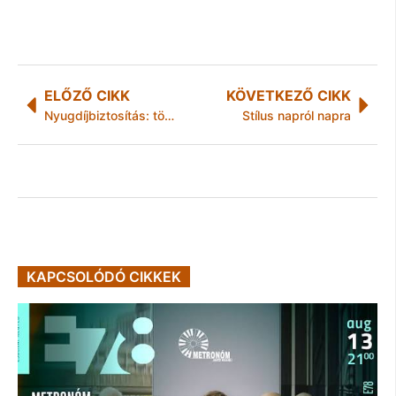
ELŐZŐ CIKK
KÖVETKEZŐ CIKK
Nyugdíjbiztosítás: több mint 45 ezer darab szerződést kötöttek
Stílus napról napra
KAPCSOLÓDÓ CIKKEK