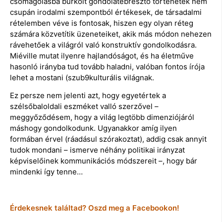
csomagolásba burkolt gondolatébresztő történetek nem
csupán irodalmi szempontból értékesek, de társadalmi
rételemben véve is fontosak, hiszen egy olyan réteg
számára közvetítik üzeneteiket, akik más módon nehezen
rávehetőek a világról való konstruktív gondolkodásra.
Miéville mutat ilyenre hajlandóságot, és ha életműve
hasonló irányba tud tovább haladni, valóban fontos írója
lehet a mostani (szub9kulturális világnak.
Ez persze nem jelenti azt, hogy egyetértek a
szélsőbaloldali eszméket valló szerzővel –
meggyőződésem, hogy a világ legtöbb dimenziójáról
máshogy gondolkodunk. Ugyanakkor amíg ilyen
formában érvel (ráadásul szórakoztat), addig csak annyit
tudok mondani – ismerve néhány politikai irányzat
képviselőinek kommunikációs módszereit –, hogy bár
mindenki így tenne…
Érdekesnek találtad? Oszd meg a Facebookon!