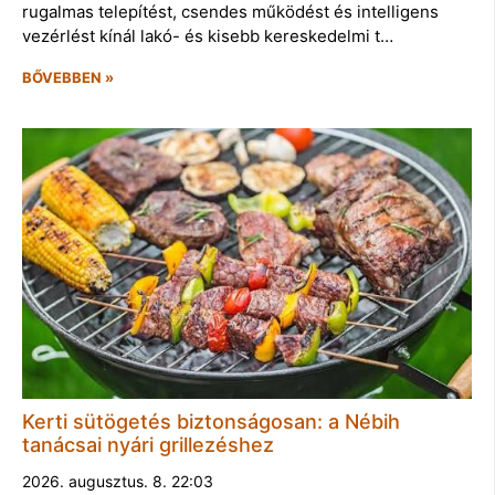
rugalmas telepítést, csendes működést és intelligens
vezérlést kínál lakó- és kisebb kereskedelmi t…
BŐVEBBEN »
Kerti sütögetés biztonságosan: a Nébih
tanácsai nyári grillezéshez
2026. augusztus. 8. 22:03