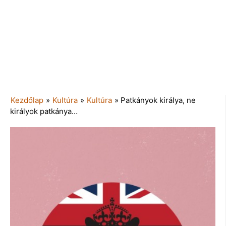
Kezdőlap
»
Kultúra
»
Kultúra
»
Patkányok királya, ne
királyok patkánya…