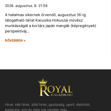
2026. augusztus. 8. 21:58
A hatalmas sikernek örvendő, augusztus 16-ig
látogatható tárlat Kacusika Hokuszai művész
munkásságát a kortárs japán mangák (képregények)
perspektíváj…
BŐVEBBEN »
Hírek, kék hírek, zöld hírek, gazdaság, sport, életmód,
medicina, ezo és még sok minden más…