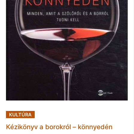
KULTÚRA
Kézikönyv a borokról – könnyedén