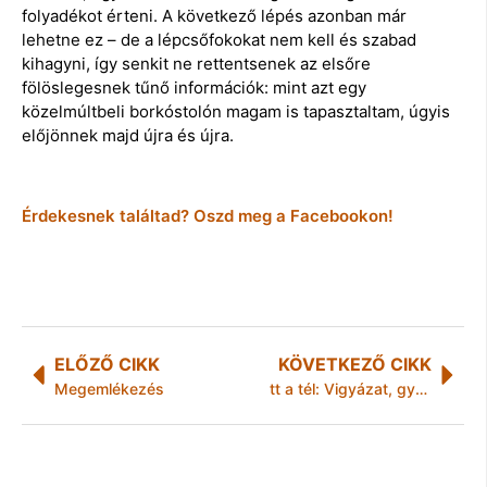
folyadékot érteni. A következő lépés azonban már
lehetne ez – de a lépcsőfokokat nem kell és szabad
kihagyni, így senkit ne rettentsenek az elsőre
fölöslegesnek tűnő információk: mint azt egy
közelmúltbeli borkóstolón magam is tapasztaltam, úgyis
előjönnek majd újra és újra.
Érdekesnek találtad? Oszd meg a Facebookon!
ELŐZŐ CIKK
KÖVETKEZŐ CIKK
Megemlékezés
tt a tél: Vigyázat, gyalogosok! Gyalogosok, vigyázat!