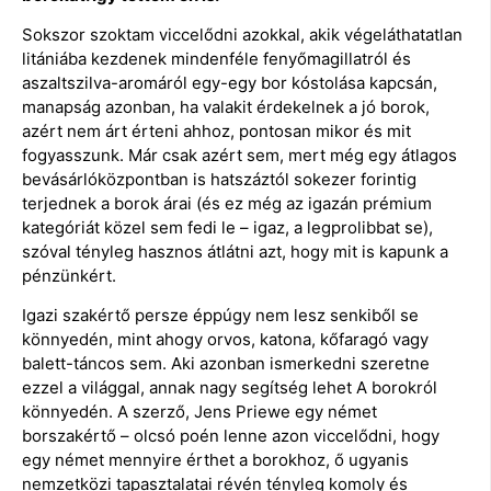
Sokszor szoktam viccelődni azokkal, akik végeláthatatlan
litániába kezdenek mindenféle fenyőmagillatról és
aszaltszilva-aromáról egy-egy bor kóstolása kapcsán,
manapság azonban, ha valakit érdekelnek a jó borok,
azért nem árt érteni ahhoz, pontosan mikor és mit
fogyasszunk. Már csak azért sem, mert még egy átlagos
bevásárlóközpontban is hatszáztól sokezer forintig
terjednek a borok árai (és ez még az igazán prémium
kategóriát közel sem fedi le – igaz, a legprolibbat se),
szóval tényleg hasznos átlátni azt, hogy mit is kapunk a
pénzünkért.
Igazi szakértő persze éppúgy nem lesz senkiből se
könnyedén, mint ahogy orvos, katona, kőfaragó vagy
balett-táncos sem. Aki azonban ismerkedni szeretne
ezzel a világgal, annak nagy segítség lehet A borokról
könnyedén. A szerző, Jens Priewe egy német
borszakértő – olcsó poén lenne azon viccelődni, hogy
egy német mennyire érthet a borokhoz, ő ugyanis
nemzetközi tapasztalatai révén tényleg komoly és