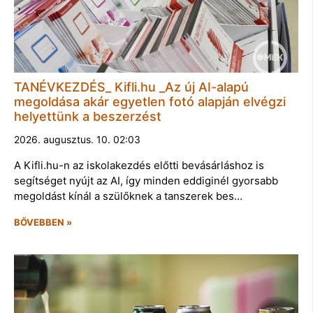
TANÉVKEZDÉS_ Kifli.hu _Az új AI-alapú
megoldása akár egyetlen fotó alapján elvégzi
helyettünk a beszerzést
2026. augusztus. 10. 02:03
A Kifli.hu-n az iskolakezdés előtti bevásárláshoz is
segítséget nyújt az AI, így minden eddiginél gyorsabb
megoldást kínál a szülőknek a tanszerek bes…
BŐVEBBEN »