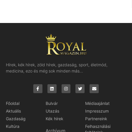
Hírek, kék hírek, zöld hírek, gazdaság, sport, életmód,
medicina, ezo és még sok minden más…
Főoldal
Bulvár
Médiaajánlat
Aktuális
Utazás
Impresszum
Gazdaság
Kék hírek
Partnereink
Kultúra
Felhasználási
Archívum