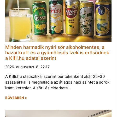
Minden harmadik nyári sör alkoholmentes, a
hazai kraft és a gyümölcsös ízek is erősödnek
a Kifli.hu adatai szerint
2026. augusztus. 8. 22:17
A Kifli.hu statisztikái szerint péntekenként akár 25–30
százalékkal is meghaladja az átlagos napi szintet a sörök
iránti kereslet. A sör- és ciderkate…
BŐVEBBEN »