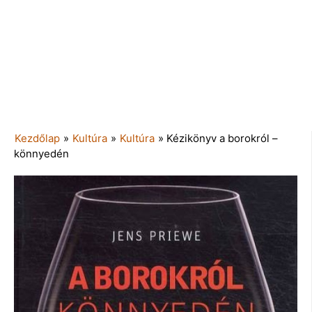
Kezdőlap
»
Kultúra
»
Kultúra
»
Kézikönyv a borokról –
könnyedén