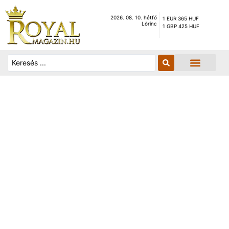
2026. 08. 10. hétfő
1 EUR 365 HUF
Lőrinc
1 GBP 425 HUF