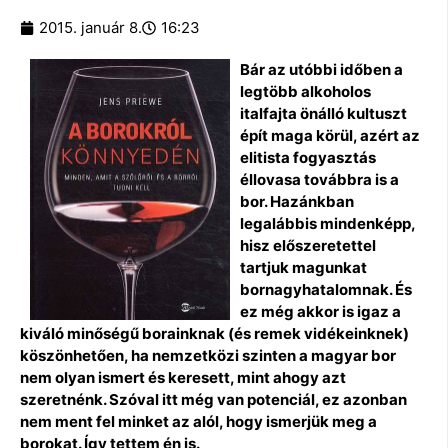
2015. január 8.
16:23
Bár az utóbbi időben a
legtöbb alkoholos
italfajta önálló kultuszt
épít maga körül, azért az
elitista fogyasztás
éllovasa továbbra is a
bor. Hazánkban
legalábbis mindenképp,
hisz előszeretettel
tartjuk magunkat
bornagyhatalomnak. És
ez még akkor is igaz a
kiváló minőségű borainknak (és remek vidékeinknek)
köszönhetően, ha nemzetközi szinten a magyar bor
nem olyan ismert és keresett, mint ahogy azt
szeretnénk. Szóval itt még van potenciál, ez azonban
nem ment fel minket az alól, hogy ismerjük meg a
borokat. Így tettem én is.