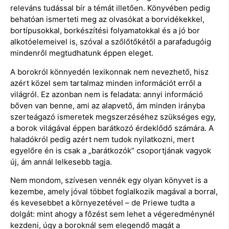
releváns tudással bír a témát illetően. Könyvében pedig
behatóan ismerteti meg az olvasókat a borvidékekkel,
bortípusokkal, borkészítési folyamatokkal és a jó bor
alkotóelemeivel is, szóval a szőlőtőkétől a parafadugóig
mindenről megtudhatunk éppen eleget.
A borokról könnyedén lexikonnak nem nevezhető, hisz
azért közel sem tartalmaz minden információt erről a
világról. Ez azonban nem is feladata: annyi információ
bőven van benne, ami az alapvető, ám minden irányba
szerteágazó ismeretek megszerzéséhez szükséges egy,
a borok világával éppen barátkozó érdeklődő számára. A
haladókról pedig azért nem tudok nyilatkozni, mert
egyelőre én is csak a „barátkozók” csoportjának vagyok
új, ám annál lelkesebb tagja.
Nem mondom, szívesen vennék egy olyan könyvet is a
kezembe, amely jóval többet foglalkozik magával a borral,
és kevesebbet a környezetével – de Priewe tudta a
dolgát: mint ahogy a főzést sem lehet a végeredménynél
kezdeni, úgy a boroknál sem elegendő magát a