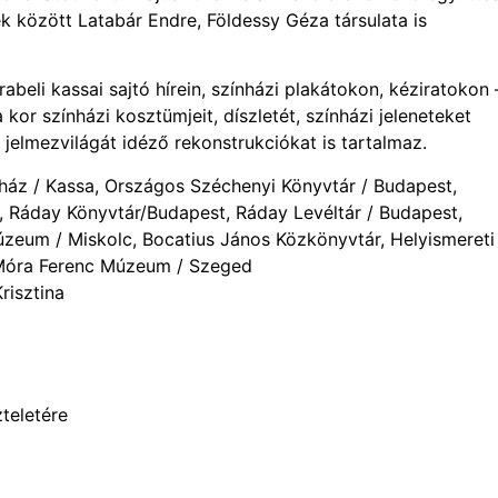
k között Latabár Endre, Földessy Géza társulata is
beli kassai sajtó hírein, színházi plakátokon, kéziratokon 
a kor színházi kosztümjeit, díszletét, színházi jeleneteket
, jelmezvilágát idéző rekonstrukciókat is tartalmaz.
nház / Kassa, Országos Széchenyi Könyvtár / Budapest,
, Ráday Könyvtár/Budapest, Ráday Levéltár / Budapest,
úzeum / Miskolc, Bocatius János Közkönyvtár, Helyismereti
 Móra Ferenc Múzeum / Szeged
risztina
teletére