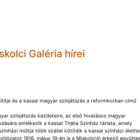
olci Galéria hírei
ítője és a kassai magyar színjátszás a reformkorban című
yar színjátszás kezdeteire, az első hivatásos magyar
dulására emlékezik a kassai Thália Színház tárlata, amely
ínházi múltja több szállal kötődik a kassai színházi élethe
ohózatot 1816. május 19-én is a Miskolcról érkező együtte