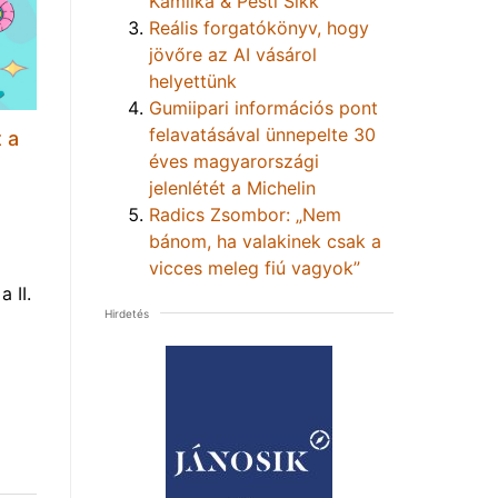
Kamilka & Pesti Sikk
Reális forgatókönyv, hogy
jövőre az AI vásárol
helyettünk
Gumiipari információs pont
felavatásával ünnepelte 30
 a
éves magyarországi
jelenlétét a Michelin
Radics Zsombor: „Nem
bánom, ha valakinek csak a
vicces meleg fiú vagyok”
 II.
Hirdetés