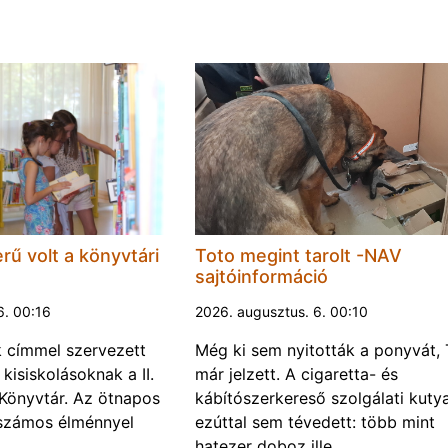
rű volt a könyvtári
Toto megint tarolt -NAV
sajtóinformáció
6. 00:16
2026. augusztus. 6. 00:10
k címmel szervezett
Még ki sem nyitották a ponyvát, 
kisiskolásoknak a II.
már jelzett. A cigaretta- és
Könyvtár. Az ötnapos
kábítószerkereső szolgálati kuty
számos élménnyel
ezúttal sem tévedett: több mint
hatezer doboz ille…