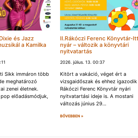
 Dixie és Jazz
II.Rákóczi Ferenc Könyvtár-Itt
muzsikál a Kamilka
nyár – változik a könyvtári
nyitvatartás
8:11
2026. július. 13. 00:37
ti Sikk immáron több
Kitört a vakáció, véget ért a
ede meghatározó
vizsgaidőszak és ehhez igazodik a
ai zenei életnek.
Rákóczi Ferenc Könyvtár nyári
 pop előadásmódjuk,
nyitvatartási ideje is. A mostani
változás június 29…
BŐVEBBEN »