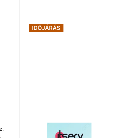
IDŐJÁRÁS
z.
s