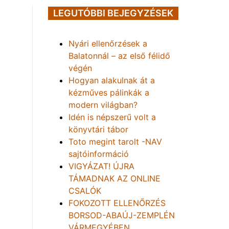
LEGUTÓBBI BEJEGYZÉSEK
Nyári ellenőrzések a
Balatonnál – az első félidő
végén
Hogyan alakulnak át a
kézműves pálinkák a
modern világban?
Idén is népszerű volt a
könyvtári tábor
Toto megint tarolt -NAV
sajtóinformáció
VIGYÁZAT! ÚJRA
TÁMADNAK AZ ONLINE
CSALÓK
FOKOZOTT ELLENŐRZÉS
BORSOD-ABAÚJ-ZEMPLÉN
VÁRMEGYÉBEN