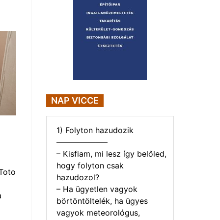
NAP VICCE
1) Folyton hazudozik
——————–
– Kisfiam, mi lesz így belőled,
hogy folyton csak
Toto
hazudozol?
– Ha ügyetlen vagyok
a
börtöntöltelék, ha ügyes
vagyok meteorológus,