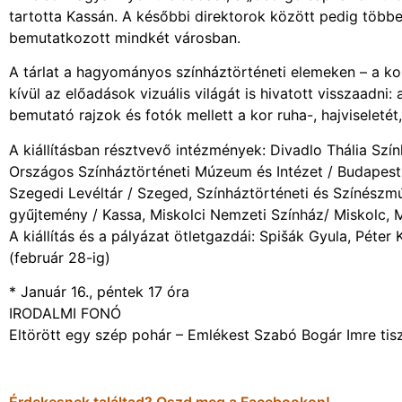
tartotta Kassán. A későbbi direktorok között pedig többe
bemutatkozott mindkét városban.
A tárlat a hagyományos színháztörténeti elemeken – a kora
kívül az előadások vizuális világát is hivatott visszaadni: 
bemutató rajzok és fotók mellett a kor ruha-, hajviseletét
A kiállításban résztvevő intézmények: Divadlo Thália Szí
Országos Színháztörténeti Múzeum és Intézet / Budapest
Szegedi Levéltár / Szeged, Színháztörténeti és Színészm
gyűjtemény / Kassa, Miskolci Nemzeti Színház/ Miskolc,
A kiállítás és a pályázat ötletgazdái: Spišák Gyula, Péter K
(február 28-ig)
* Január 16., péntek 17 óra
IRODALMI FONÓ
Eltörött egy szép pohár – Emlékest Szabó Bogár Imre tisz
Érdekesnek találtad? Oszd meg a Facebookon!