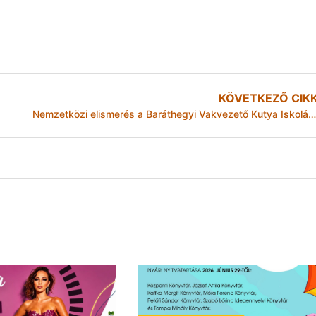
KÖVETKEZŐ CIK
Nemzetközi elismerés a Baráthegyi Vakvezető Kutya Iskolának