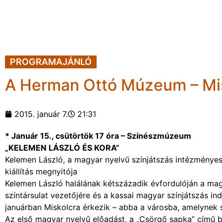
PROGRAMAJÁNLÓ
A Herman Ottó Múzeum – Misk
2015. január 7.
21:31
* Január 15., csütörtök 17 óra – Színészmúzeum
„KELEMEN LÁSZLÓ ÉS KORA”
Kelemen László, a magyar nyelvű színjátszás intézményes
kiállítás megnyitója
Kelemen László halálának kétszázadik évfordulóján a mag
színtársulat vezetőjére és a kassai magyar színjátszás in
januárban Miskolcra érkezik – abba a városba, amelynek sz
Az első magyar nyelvű előadást, a „Csörgő sapka” című b