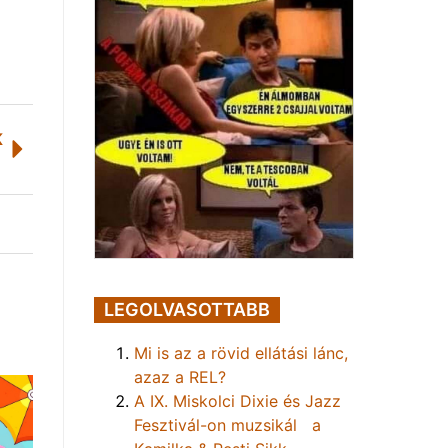
K
LEGOLVASOTTABB
Mi is az a rövid ellátási lánc,
azaz a REL?
A IX. Miskolci Dixie és Jazz
Fesztivál-on muzsikál a