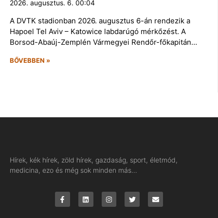
2026. augusztus. 6. 00:04
A DVTK stadionban 2026. augusztus 6-án rendezik a
Hapoel Tel Aviv – Katowice labdarúgó mérkőzést. A
Borsod-Abaúj-Zemplén Vármegyei Rendőr-főkapitán…
BŐVEBBEN »
Hírek, kék hírek, zöld hírek, gazdaság, sport, életmód,
medicina, ezo és még sok minden más…