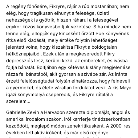
A regény főhősére, Fikryre, rájár a rúd mostanában; nem
elég, hogy tragikusan elhunyt a felesége, üzleti
nehézségek is gyötrik, hiszen ráhárul a feleségével
egykor közös könyvesboltjuk vezetése. S ha mindez nem
lenne elég, ellopják egy kincsként őrzött Poe könyvének
ritka első kiadását, mely értéke folytán lehetőséget
jelentett volna, hogy kiszakítsa Fikryt a boldogtalan
hétköznapjaiból. Ezek után a megkeseredett Fikry
depressziós lesz, kerülni kezdi az embereket, és ivásba
fojtja bánatát. Boltjában egy kétéves kislány megjelenése
rázza fel bánatából, akit gyorsan a szívébe zár. Az iránta
érzett felelősségtudat folytán elhatározza, hogy felneveli
a gyermeket, és élete váratlan fordulatot vesz. A kis Maya
igazi könyvmollyá cseperedik, és Fikryre rátalál a
szerelem…
Gabrielle Zevin a Harvadon szerezte diplomáját, angol és
amerikai irodalom szakon. Írói karrierje tinédzserkorában
kezdődött, meglepő módon zenekritikusként. A 2000-res
években lett aktív íróként, és már első regénye