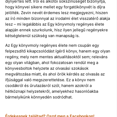
díjnyertes lett. Írói és alkotói sokszínűségét bizonyítja,
hogy könyvei sikere mellet egy forgatókönyvét is díjra
jelölték. Zevin nevét érdemes lesz megjegyezni, hiszen
az író minden bizonnyal az irodalmi élet visszatérő alakja
lesz – mi legalábbis az Egy könyvmoly regényes élete
alapján ennek szurkolunk, hisz ilyen jellegű regényekre
kétségtelenül szükség van manapság is.
Az Egy könyvmoly regényes élete nem csupán egy
felpezsdítő kikapcsolódást ígérő könyv, hanem egy olyan
regény, mely nem mentes aktualitásoktól sem; releváns
egy olyan világban, ahol fokozatosan rendül meg a
könyvesboltok helyzete az olvasási szokások
megváltozása miatt, és ahol örök kérdés az olvasás az
ifjúsággal való megszerettetése. Ez a könyv nem
csodákról és űrutazásról szól, hanem azokról a
hétköznapi helyzetekről, amelyekhez hasonlóakba
bármelyikünk könnyedén sodródhat.
Érdekesnek találtad? Oszd meg a Facebookon!