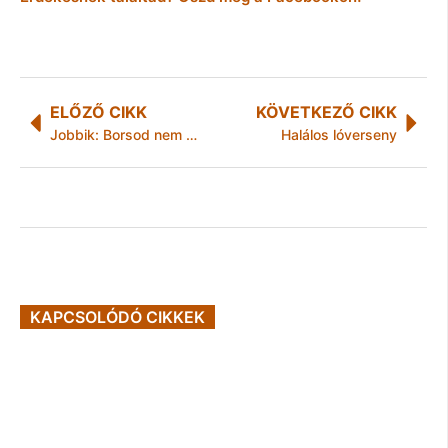
ELŐZŐ CIKK
KÖVETKEZŐ CIKK
Jobbik: Borsod nem bírja el az útdíjat
Halálos lóverseny
KAPCSOLÓDÓ CIKKEK