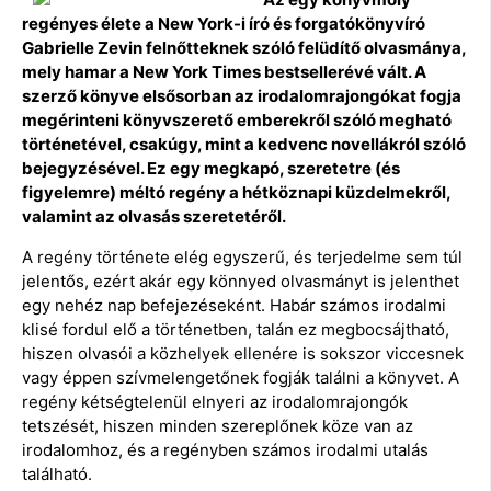
regényes élete a New York-i író és forgatókönyvíró
Gabrielle Zevin felnőtteknek szóló felüdítő olvasmánya,
mely hamar a New York Times bestsellerévé vált. A
szerző könyve elsősorban az irodalomrajongókat fogja
megérinteni könyvszerető emberekről szóló megható
történetével, csakúgy, mint a kedvenc novellákról szóló
bejegyzésével. Ez egy megkapó, szeretetre (és
figyelemre) méltó regény a hétköznapi küzdelmekről,
valamint az olvasás szeretetéről.
A regény története elég egyszerű, és terjedelme sem túl
jelentős, ezért akár egy könnyed olvasmányt is jelenthet
egy nehéz nap befejezéseként. Habár számos irodalmi
klisé fordul elő a történetben, talán ez megbocsájtható,
hiszen olvasói a közhelyek ellenére is sokszor viccesnek
vagy éppen szívmelengetőnek fogják találni a könyvet. A
regény kétségtelenül elnyeri az irodalomrajongók
tetszését, hiszen minden szereplőnek köze van az
irodalomhoz, és a regényben számos irodalmi utalás
található.