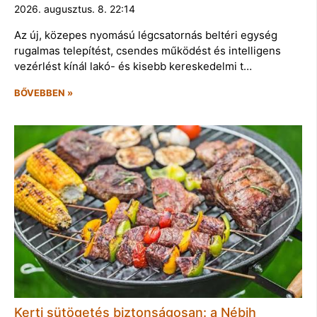
2026. augusztus. 8. 22:14
Az új, közepes nyomású légcsatornás beltéri egység
rugalmas telepítést, csendes működést és intelligens
vezérlést kínál lakó- és kisebb kereskedelmi t…
BŐVEBBEN »
Kerti sütögetés biztonságosan: a Nébih