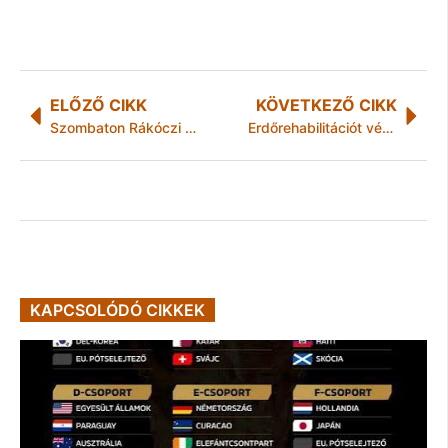
ELŐZŐ CIKK
KÖVETKEZŐ CIKK
Szombaton Rákóczi Emléktúra
Erdőrehabilitációt végez a Hortobágyi Nemzeti Parkban a Jánosik Kft.
KAPCSOLÓDÓ CIKKEK