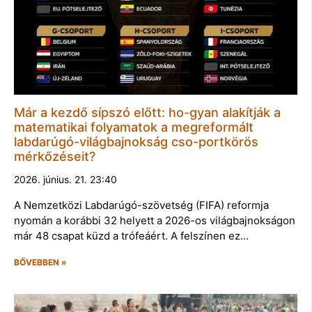
Már a kezdő sípszó előtt: ho-gyan alakítják a
matematikai folyamatok a megreformált
labdarúgó-világbajnokság cso-portkörös
mérkőzéseit?
2026. június. 21. 23:40
A Nemzetközi Labdarúgó-szövetség (FIFA) reformja
nyomán a korábbi 32 helyett a 2026-os világbajnokságon
már 48 csapat küzd a trófeáért. A felszínen ez…
BŐVEBBEN »