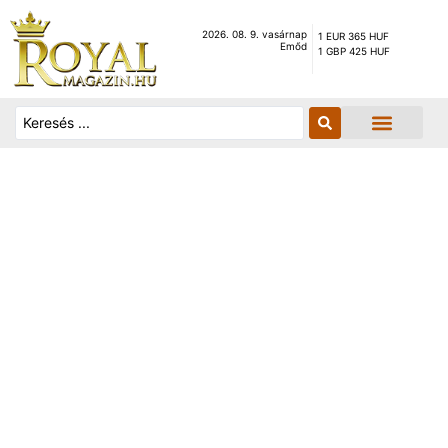
2026. 08. 9. vasárnap
1 EUR 365 HUF
Emőd
1 GBP 425 HUF