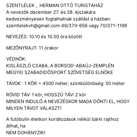
SZENTLÉLEK , HERMAN OTTÓ TURISTAHÁZ
A nevezők december 27. és 28. éjszakára
kedvezményesen foglalhatnak szállást a házban:
szentlelekvh@gmail.com 46/370-656 vagy 70/371-1199
NEVEZÉS: 10.10 és 10.50 óra között
MEZŐNYRAJT: 11 órakor
VÉDNÖK:
KISLÁSZLÓ CSABA, A BORSOD-ABAÚJ-ZEMPLÉN
MEGYEI SZABADIDŐSPORT SZÖVETSÉG ELNÖKE
TÁVOK : 1 KÖR = 4500 méter, szintkülönbség: 50 méter
RÖVID TÁV: 1 kör, HOSSZÚ TÁV: 2 kör
MINDEN INDULÓ A NEVEZÉSKOR MAGA DÖNTI EL, HOGY
MILYEN TÁVOT VÁLASZT!
A futóbulin életkori korlátozások nélkül bárki rajthoz
állhat, ha
NEM DOHÁNYZIK!