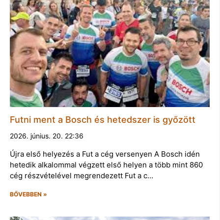
Futni ment a Bosch és hetedszer is győzött
2026. június. 20. 22:36
Újra első helyezés a Fut a cég versenyen A Bosch idén
hetedik alkalommal végzett első helyen a több mint 860
cég részvételével megrendezett Fut a c…
BŐVEBBEN »