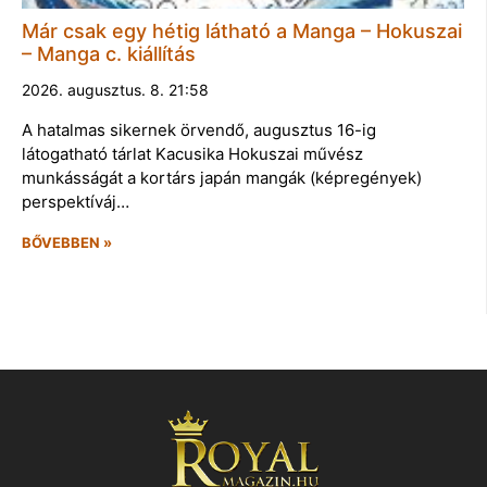
Már csak egy hétig látható a Manga – Hokuszai
– Manga c. kiállítás
2026. augusztus. 8. 21:58
A hatalmas sikernek örvendő, augusztus 16-ig
látogatható tárlat Kacusika Hokuszai művész
munkásságát a kortárs japán mangák (képregények)
perspektíváj…
BŐVEBBEN »