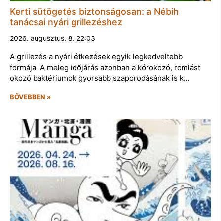
Kerti sütögetés biztonságosan: a Nébih
tanácsai nyári grillezéshez
2026. augusztus. 8. 22:03
A grillezés a nyári étkezések egyik legkedveltebb
formája. A meleg időjárás azonban a kórokozó, romlást
okozó baktériumok gyorsabb szaporodásának is k…
BŐVEBBEN »