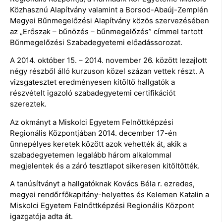
Közhasznú Alapítvány valamint a Borsod-Abaúj-Zemplén
Megyei Bűnmegelőzési Alapítvány közös szervezésében
az „Erőszak – bűnözés – bűnmegelőzés” címmel tartott
Bűnmegelőzési Szabadegyetemi előadássorozat.
A 2014. október 15. – 2014. november 26. között lezajlott
négy részből álló kurzuson közel százan vettek részt. A
vizsgatesztet eredményesen kitöltő hallgatók a
részvételt igazoló szabadegyetemi certifikációt
szereztek.
Az okmányt a Miskolci Egyetem Felnőttképzési
Regionális Központjában 2014. december 17-én
ünnepélyes keretek között azok vehették át, akik a
szabadegyetemen legalább három alkalommal
megjelentek és a záró tesztlapot sikeresen kitöltötték.
A tanúsítványt a hallgatóknak Kovács Béla r. ezredes,
megyei rendőrfőkapitány-helyettes és Kelemen Katalin a
Miskolci Egyetem Felnőttképzési Regionális Központ
igazgatója adta át.