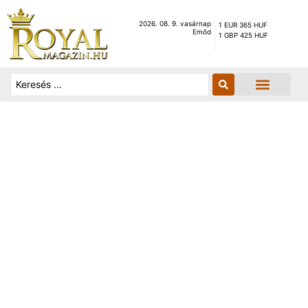
2026. 08. 9. vasárnap
1 EUR 365 HUF
Emőd
1 GBP 425 HUF