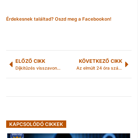
Érdekesnek találtad? Oszd meg a Facebookon!
ELŐZŐ CIKK
KÖVETKEZŐ CIKK
Díjkitűzés visszavonása
Az elmúlt 24 óra számokban
KAPCSOLÓDÓ CIKKEK