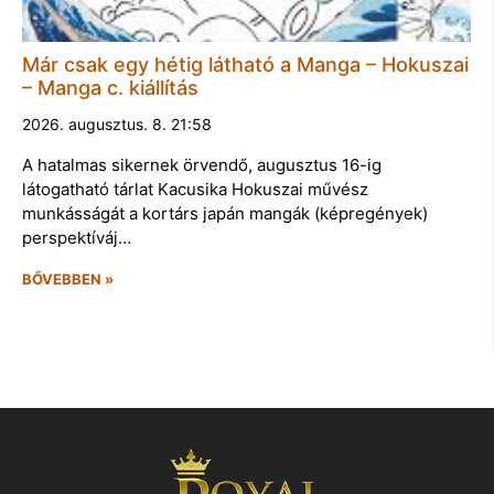
Már csak egy hétig látható a Manga – Hokuszai
– Manga c. kiállítás
2026. augusztus. 8. 21:58
A hatalmas sikernek örvendő, augusztus 16-ig
látogatható tárlat Kacusika Hokuszai művész
munkásságát a kortárs japán mangák (képregények)
perspektíváj…
BŐVEBBEN »