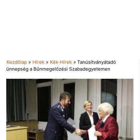
Kezdőlap
»
Hírek
»
Kék-Hírek
»
Tanúsítványátadó
ünnepség a Bűnmegelőzési Szabadegyetemen