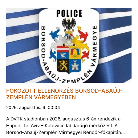
FOKOZOTT ELLENŐRZÉS BORSOD-ABAÚJ-
ZEMPLÉN VÁRMEGYÉBEN
2026. augusztus. 6. 00:04
A DVTK stadionban 2026. augusztus 6-án rendezik a
Hapoel Tel Aviv – Katowice labdarúgó mérkőzést. A
Borsod-Abaúj-Zemplén Vármegyei Rendőr-főkapitán…