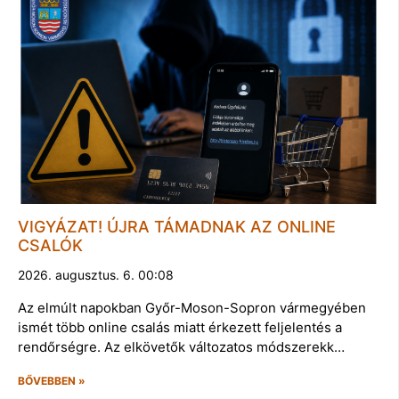
VIGYÁZAT! ÚJRA TÁMADNAK AZ ONLINE
CSALÓK
2026. augusztus. 6. 00:08
Az elmúlt napokban Győr-Moson-Sopron vármegyében
ismét több online csalás miatt érkezett feljelentés a
rendőrségre. Az elkövetők változatos módszerekk…
BŐVEBBEN »