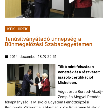
KÉK-HÍREK
Tanúsítványátadó ünnepség a
Bűnmegelőzési Szabadegyetemen
2014. december 18.
22:51
Több mint félszázan
vehették át a részvételt
igazoló certifikációt
Miskolcon.
Véget ért a Borsod-Abaúj-
Zemplén Megyei Rendőr-
főkapitányság, a Miskolci Egyetem Felnőttképzési
Regionális Központja, a Harmadik Kor Egyeteme Miskolc