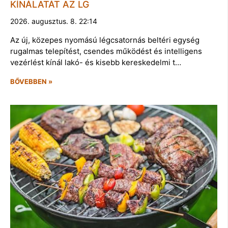
KÍNÁLATÁT AZ LG
2026. augusztus. 8. 22:14
Az új, közepes nyomású légcsatornás beltéri egység
rugalmas telepítést, csendes működést és intelligens
vezérlést kínál lakó- és kisebb kereskedelmi t…
BŐVEBBEN »