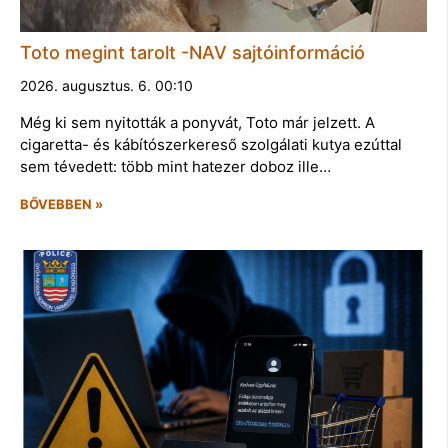
Toto megint tarolt -NAV sajtóinformáció
2026. augusztus. 6. 00:10
Még ki sem nyitották a ponyvát, Toto már jelzett. A
cigaretta- és kábítószerkereső szolgálati kutya ezúttal
sem tévedett: több mint hatezer doboz ille…
BŐVEBBEN »