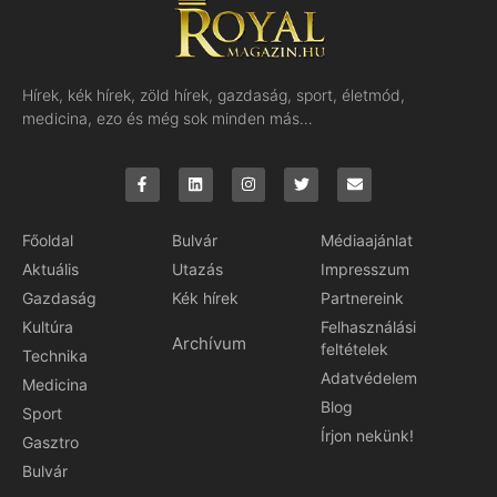
Hírek, kék hírek, zöld hírek, gazdaság, sport, életmód,
medicina, ezo és még sok minden más…
Főoldal
Bulvár
Médiaajánlat
Aktuális
Utazás
Impresszum
Gazdaság
Kék hírek
Partnereink
Kultúra
Felhasználási
Archívum
feltételek
Technika
Adatvédelem
Medicina
Blog
Sport
Írjon nekünk!
Gasztro
Bulvár