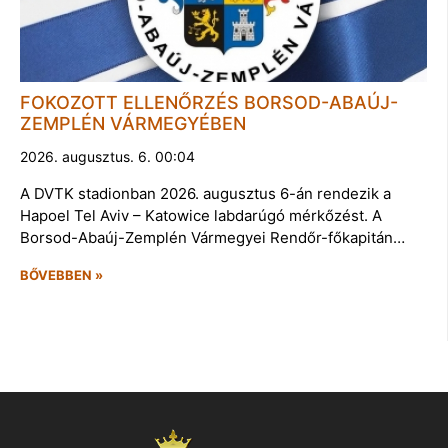
FOKOZOTT ELLENŐRZÉS BORSOD-ABAÚJ-
ZEMPLÉN VÁRMEGYÉBEN
2026. augusztus. 6. 00:04
A DVTK stadionban 2026. augusztus 6-án rendezik a
Hapoel Tel Aviv – Katowice labdarúgó mérkőzést. A
Borsod-Abaúj-Zemplén Vármegyei Rendőr-főkapitán…
BŐVEBBEN »