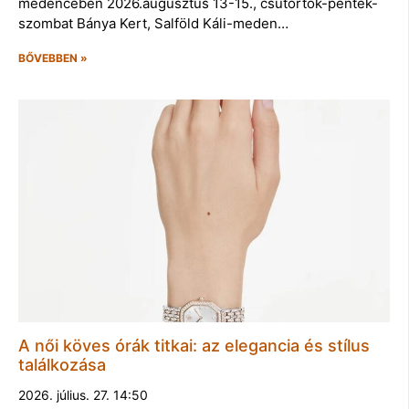
medencében 2026.augusztus 13-15., csütörtök-péntek-
szombat Bánya Kert, Salföld Káli-meden…
BŐVEBBEN »
A női köves órák titkai: az elegancia és stílus
találkozása
2026. július. 27. 14:50