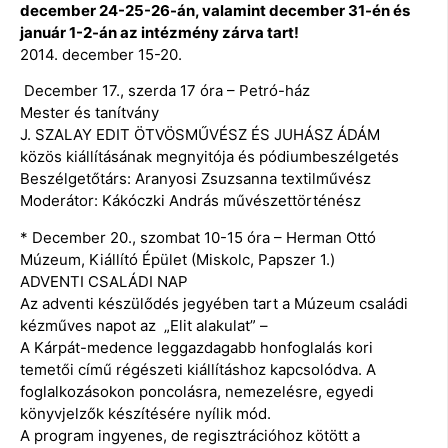
december 24-25-26-án, valamint december 31-én és
január 1-2-án az intézmény zárva tart!
2014. december 15-20.
December 17., szerda 17 óra – Petró-ház
Mester és tanítvány
J. SZALAY EDIT ÖTVÖSMŰVÉSZ ÉS JUHÁSZ ÁDÁM
közös kiállításának megnyitója és pódiumbeszélgetés
Beszélgetőtárs: Aranyosi Zsuzsanna textilművész
Moderátor: Kákóczki András művészettörténész
* December 20., szombat 10-15 óra – Herman Ottó
Múzeum, Kiállító Épület (Miskolc, Papszer 1.)
ADVENTI CSALÁDI NAP
Az adventi készülődés jegyében tart a Múzeum családi
kézműves napot az „Elit alakulat” –
A Kárpát-medence leggazdagabb honfoglalás kori
temetői című régészeti kiállításhoz kapcsolódva. A
foglalkozásokon poncolásra, nemezelésre, egyedi
könyvjelzők készítésére nyílik mód.
A program ingyenes, de regisztrációhoz kötött a