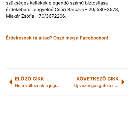
szükséges kellékek elegendő számú biztosítása
érdekében: Lengyelné Csőri Barbara – 20/ 580-3578;
Mlakár Zsófia – 70/3672206.
Érdekesnek találtad? Oszd meg a Facebookon!
ELŐZŐ CIKK
KÖVETKEZŐ CIKK
Nem változnak a jogi trendek
Új vezérigazgató az Exim Bank élén