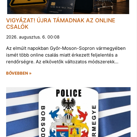
VIGYÁZAT! ÚJRA TÁMADNAK AZ ONLINE
CSALÓK
2026. augusztus. 6. 00:08
Az elmúlt napokban Győr-Moson-Sopron vármegyében
ismét több online csalás miatt érkezett feljelentés a
rendőrségre. Az elkövetők változatos módszerekk…
BŐVEBBEN »