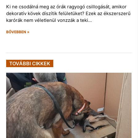
Ki ne csodálná meg az órák ragyogó csillogását, amikor
dekoratív kövek díszítik felületüket? Ezek az ékszerszerű
karórák nem véletlenül vonzzák a teki…
BŐVEBBEN »
TOVÁBBI CIKKEK