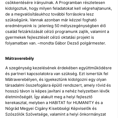
csökkentésére irányulnak. A Programban részletesen
kidolgoztuk, hogy milyen feladatokat kell végrehajtanunk,
de a megvalósításukhoz további forrásokra lesz
szükségünk. Vannak azonban már kézzel fogható
eredményeink is: jelenleg 50 mélyszegénységben élő
család felzárkózását célzó programunk zajlik, valamint a
gyermekek fejlesztését célzó oktatási projekt is
folyamatban van. –mondta Gábor Dezső polgármester.
Mátraverebély
A szegénység kezelésének érdekében együttműködésre
és partneri kapcsolatokra van szükség. Ezt ismertük fel
Mátraverebélyen, és igyekeztünk kidolgozni egy olyan
társadalmi összefogásra épülő rendszert, amely rövid és
hosszú távon is képes javítani a nehéz helyzetben lévők
életminőségét. Így alakult meg a helyi fejlesztő
kerekasztal, melyben a HABITAT for HUMANITY és a
Nógrád Megyei Cigány Kisebbségi Képviselők és
Szószólók Szövetsége, valamint a helyi önkormányzat