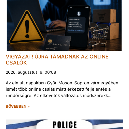
VIGYÁZAT! ÚJRA TÁMADNAK AZ ONLINE
CSALÓK
2026. augusztus. 6. 00:08
Az elmúlt napokban Győr-Moson-Sopron vármegyében
ismét több online csalás miatt érkezett feljelentés a
rendőrségre. Az elkövetők változatos módszerekk…
BŐVEBBEN »