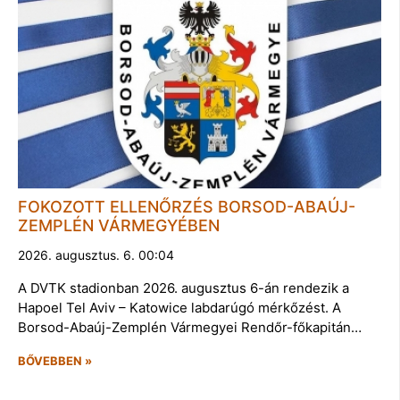
FOKOZOTT ELLENŐRZÉS BORSOD-ABAÚJ-
ZEMPLÉN VÁRMEGYÉBEN
2026. augusztus. 6. 00:04
A DVTK stadionban 2026. augusztus 6-án rendezik a
Hapoel Tel Aviv – Katowice labdarúgó mérkőzést. A
Borsod-Abaúj-Zemplén Vármegyei Rendőr-főkapitán…
BŐVEBBEN »