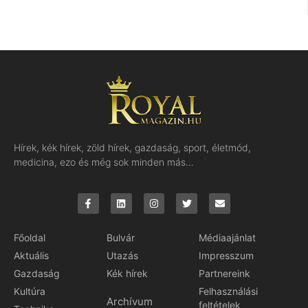
Hírek, kék hírek, zöld hírek, gazdaság, sport, életmód,
medicina, ezo és még sok minden más…
Főoldal
Bulvár
Médiaajánlat
Aktuális
Utazás
Impresszum
Gazdaság
Kék hírek
Partnereink
Kultúra
Felhasználási
Archívum
feltételek