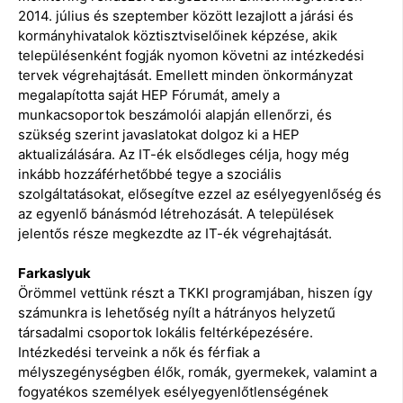
2014. július és szeptember között lezajlott a járási és
kormányhivatalok köztisztviselőinek képzése, akik
településenként fogják nyomon követni az intézkedési
tervek végrehajtását. Emellett minden önkormányzat
megalapította saját HEP Fórumát, amely a
munkacsoportok beszámolói alapján ellenőrzi, és
szükség szerint javaslatokat dolgoz ki a HEP
aktualizálására. Az IT-ék elsődleges célja, hogy még
inkább hozzáférhetőbbé tegye a szociális
szolgáltatásokat, elősegítve ezzel az esélyegyenlőség és
az egyenlő bánásmód létrehozását. A települések
jelentős része megkezdte az IT-ék végrehajtását.
Farkaslyuk
Örömmel vettünk részt a TKKI programjában, hiszen így
számunkra is lehetőség nyílt a hátrányos helyzetű
társadalmi csoportok lokális feltérképezésére.
Intézkedési terveink a nők és férfiak a
mélyszegénységben élők, romák, gyermekek, valamint a
fogyatékos személyek esélyegyenlőtlenségének