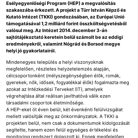
Esélyegyenlőségi Program (HEP) a megvalósítás
szakaszába érkezett. A projekt a Türr István Képző és
Kutató Intézet (TKKI) gondozásában, az Európai Unió
támogatásával 1,2 milliárd forint összköltségvetésből
valósul meg. Az Intézet 2014. december 3-án
sajtótájékoztató keretein belül számolt be az eddigi
eredményekről, valamint Nógrád és Borsod megye
helyi jó gyakorlatairól.
Mindenegyes település a helyi viszonyoknak
megfelelően, részletes helyzetelemzés alapján,
célcsoportonként (mélyszegénységben élők, romák,
gyerekek, nők, idősek, fogyatékkal élők) fogalmazta meg
azokat az Intézkedési Terveket (IT), amelyek
végrehajtása által reálisan javíthatóvá válik ezen
társadalmi csoportok életminősége.
A HEP-eket öt éven belül, két évenkénti felülvizsgálat
mellett valósítják meg az önkormányzatok. A TKKI a
projekten belül, nem csak a dokumentumok kidolgozását
segítette, hanem ezen felül egységes értékelési és
monitoring rendszert dolgozott ki. Ennek megfelelően