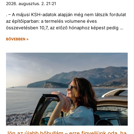
2026. augusztus. 2. 21:21
. – A májusi KSH-adatok alapján még nem látszik fordulat
az építőiparban: a termelés volumene éves
összevetésben 10,7, az előző hónaphoz képest pedig …
BŐVEBBEN »
Jön az újabb hőhullám – erre figyeljünk oda, ha