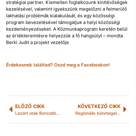
stratégiai partner. Kiemelten foglalkozunk kintlévőségek
kezelésével, valamint igyekszünk megelőzni a felmerülő
lakhatási problémák kialakulását, és egy közösségi
program bevezetésével támogatjuk a helyi közösségi
kezdeményezéseket. A Közmunkaprogram keretén belül
az értékteremtésre helyezzük a fő hangsúlyt – mondta
Berki Judit a projekt vezetője
Érdekesnek találtad? Oszd meg a Facebookon!
ELŐZŐ CIKK
KÖVETKEZŐ CIKK
Lezárt utak Borsodban
Regionális bűnmegelőzési továbbképzés Miskolcon