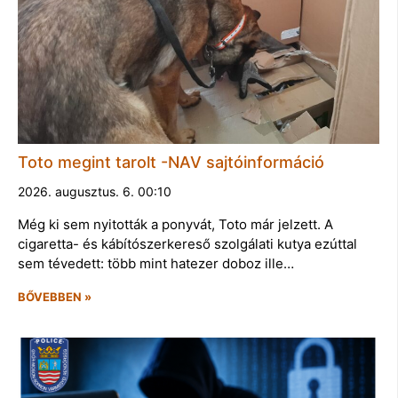
Toto megint tarolt -NAV sajtóinformáció
2026. augusztus. 6. 00:10
Még ki sem nyitották a ponyvát, Toto már jelzett. A
cigaretta- és kábítószerkereső szolgálati kutya ezúttal
sem tévedett: több mint hatezer doboz ille…
BŐVEBBEN »