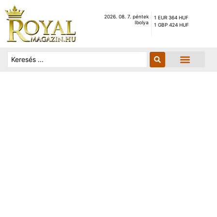
2026. 08. 7. péntek
1 EUR 364 HUF
Ibolya
1 GBP 424 HUF