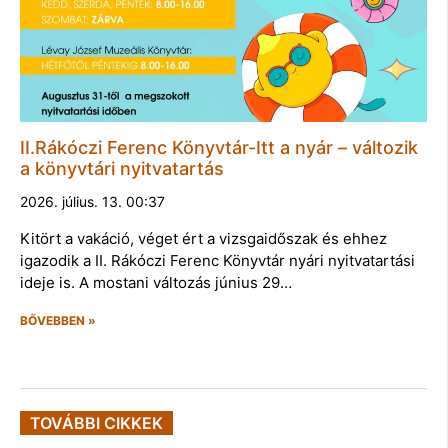
II.Rákóczi Ferenc Könyvtár-Itt a nyár – változik
a könyvtári nyitvatartás
2026. július. 13. 00:37
Kitört a vakáció, véget ért a vizsgaidőszak és ehhez
igazodik a II. Rákóczi Ferenc Könyvtár nyári nyitvatartási
ideje is. A mostani változás június 29…
BŐVEBBEN »
TOVÁBBI CIKKEK