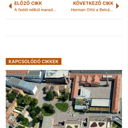
ELŐZŐ CIKK
KÖVETKEZŐ CIKK
A fedél nélkül maradtak segítése a krízisidőszakban
Herman Ottó a Belvárosba költözik
KAPCSOLÓDÓ CIKKEK