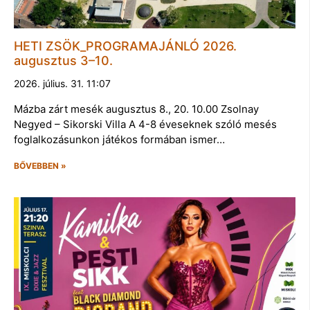
HETI ZSÖK_PROGRAMAJÁNLÓ 2026.
augusztus 3–10.
2026. július. 31. 11:07
Mázba zárt mesék augusztus 8., 20. 10.00 Zsolnay
Negyed – Sikorski Villa A 4-8 éveseknek szóló mesés
foglalkozásunkon játékos formában ismer…
BŐVEBBEN »