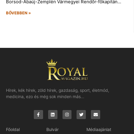
Borsod-Abaúj-Zemplén Vármegyei Rendőr-főkapitán…
BŐVEBBEN »
Hírek, kék hírek, zöld hírek, gazdaság, sport, életmód,
medicina, ezo és még sok minden más…
Főoldal
Bulvár
Médiaajánlat