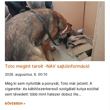
Toto megint tarolt -NAV sajtóinformáció
2026. augusztus. 6. 00:10
Még ki sem nyitották a ponyvát, Toto már jelzett. A
cigaretta- és kábítószerkereső szolgálati kutya ezúttal
sem tévedett: több mint hatezer doboz ille…
BŐVEBBEN »