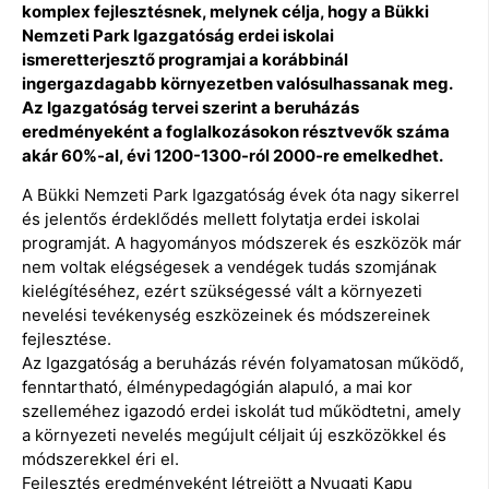
komplex fejlesztésnek, melynek célja, hogy a Bükki
Nemzeti Park Igazgatóság erdei iskolai
ismeretterjesztő programjai a korábbinál
ingergazdagabb környezetben valósulhassanak meg.
Az Igazgatóság tervei szerint a beruházás
eredményeként a foglalkozásokon résztvevők száma
akár 60%-al, évi 1200-1300-ról 2000-re emelkedhet.
A Bükki Nemzeti Park Igazgatóság évek óta nagy sikerrel
és jelentős érdeklődés mellett folytatja erdei iskolai
programját. A hagyományos módszerek és eszközök már
nem voltak elégségesek a vendégek tudás szomjának
kielégítéséhez, ezért szükségessé vált a környezeti
nevelési tevékenység eszközeinek és módszereinek
fejlesztése.
Az Igazgatóság a beruházás révén folyamatosan működő,
fenntartható, élménypedagógián alapuló, a mai kor
szelleméhez igazodó erdei iskolát tud működtetni, amely
a környezeti nevelés megújult céljait új eszközökkel és
módszerekkel éri el.
Fejlesztés eredményeként létrejött a Nyugati Kapu