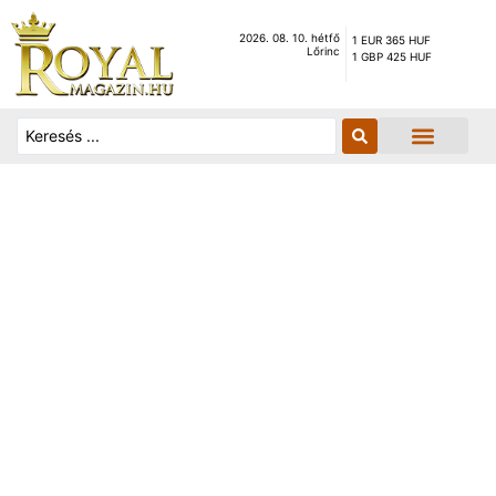
2026. 08. 10. hétfő
1 EUR 365 HUF
Lőrinc
1 GBP 425 HUF