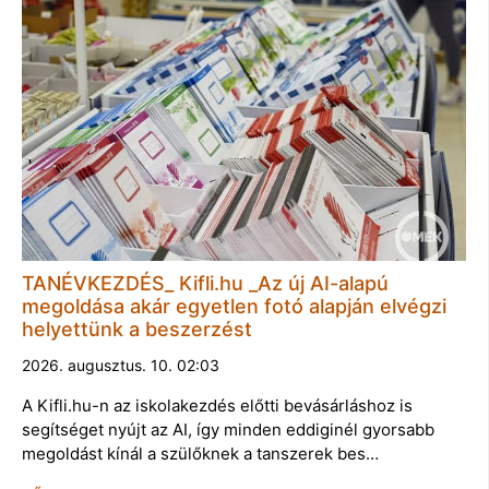
TANÉVKEZDÉS_ Kifli.hu _Az új AI-alapú
megoldása akár egyetlen fotó alapján elvégzi
helyettünk a beszerzést
2026. augusztus. 10. 02:03
A Kifli.hu-n az iskolakezdés előtti bevásárláshoz is
segítséget nyújt az AI, így minden eddiginél gyorsabb
megoldást kínál a szülőknek a tanszerek bes…