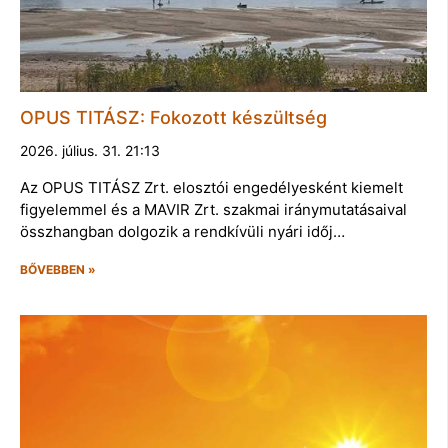
OPUS TITÁSZ: Fokozott készültség
2026. július. 31. 21:13
Az OPUS TITÁSZ Zrt. elosztói engedélyesként kiemelt
figyelemmel és a MAVIR Zrt. szakmai iránymutatásaival
összhangban dolgozik a rendkívüli nyári időj…
BŐVEBBEN »