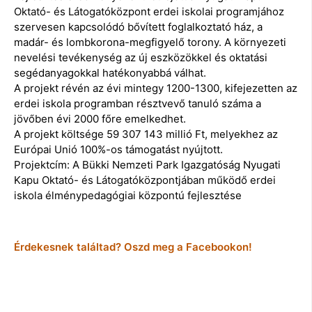
Oktató- és Látogatóközpont erdei iskolai programjához
szervesen kapcsolódó bővített foglalkoztató ház, a
madár- és lombkorona-megfigyelő torony. A környezeti
nevelési tevékenység az új eszközökkel és oktatási
segédanyagokkal hatékonyabbá válhat.
A projekt révén az évi mintegy 1200-1300, kifejezetten az
erdei iskola programban résztvevő tanuló száma a
jövőben évi 2000 főre emelkedhet.
A projekt költsége 59 307 143 millió Ft, melyekhez az
Európai Unió 100%-os támogatást nyújtott.
Projektcím: A Bükki Nemzeti Park Igazgatóság Nyugati
Kapu Oktató- és Látogatóközpontjában működő erdei
iskola élménypedagógiai központú fejlesztése
Érdekesnek találtad? Oszd meg a Facebookon!