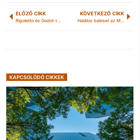
ELŐZŐ CIKK
KÖVETKEZŐ CIKK
Rigoletto és Godot-ra várva: a Miskolci Nemzeti Színház új bemutatói
Halálos baleset az M3-as autópályán
KAPCSOLÓDÓ CIKKEK