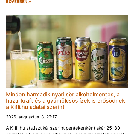
BŐVEBBEN »
Minden harmadik nyári sör alkoholmentes, a
hazai kraft és a gyümölcsös ízek is erősödnek
a Kifli.hu adatai szerint
2026. augusztus. 8. 22:17
A Kifli.hu statisztikái szerint péntekenként akár 25–30