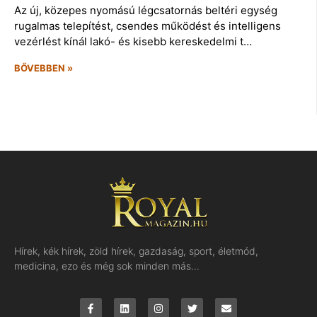
Az új, közepes nyomású légcsatornás beltéri egység
rugalmas telepítést, csendes működést és intelligens
vezérlést kínál lakó- és kisebb kereskedelmi t…
BŐVEBBEN »
Hírek, kék hírek, zöld hírek, gazdaság, sport, életmód,
medicina, ezo és még sok minden más…