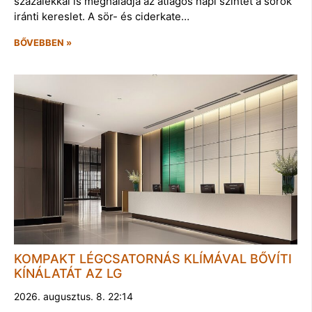
százalékkal is meghaladja az átlagos napi szintet a sörök
iránti kereslet. A sör- és ciderkate…
BŐVEBBEN »
KOMPAKT LÉGCSATORNÁS KLÍMÁVAL BŐVÍTI
KÍNÁLATÁT AZ LG
2026. augusztus. 8. 22:14