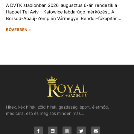
A DVTK stadionban 2026. augusztus 6-án rendezik a
Hapoel Tel Aviv – Katowice labdarúgó mérkőzést. A
Borsod-Abaúj-Zemplén Vármegyei Rendőr-főkapitán…
BŐVEBBEN »
Hírek, kék hírek, zöld hírek, gazdaság, sport, életmód,
medicina, ezo és még sok minden más…