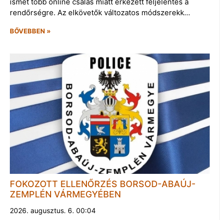
ismét több online csalás miatt érkezett feljelentés a
rendőrségre. Az elkövetők változatos módszerekk…
BŐVEBBEN »
FOKOZOTT ELLENŐRZÉS BORSOD-ABAÚJ-
ZEMPLÉN VÁRMEGYÉBEN
2026. augusztus. 6. 00:04