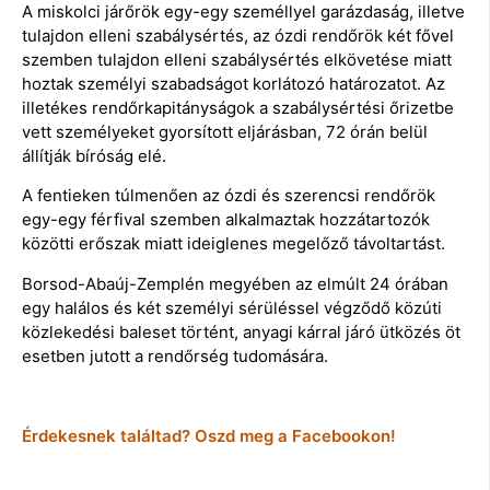
A miskolci járőrök egy-egy személlyel garázdaság, illetve
tulajdon elleni szabálysértés, az ózdi rendőrök két fővel
szemben tulajdon elleni szabálysértés elkövetése miatt
hoztak személyi szabadságot korlátozó határozatot. Az
illetékes rendőrkapitányságok a szabálysértési őrizetbe
vett személyeket gyorsított eljárásban, 72 órán belül
állítják bíróság elé.
A fentieken túlmenően az ózdi és szerencsi rendőrök
egy-egy férfival szemben alkalmaztak hozzátartozók
közötti erőszak miatt ideiglenes megelőző távoltartást.
Borsod-Abaúj-Zemplén megyében az elmúlt 24 órában
egy halálos és két személyi sérüléssel végződő közúti
közlekedési baleset történt, anyagi kárral járó ütközés öt
esetben jutott a rendőrség tudomására.
Érdekesnek találtad? Oszd meg a Facebookon!