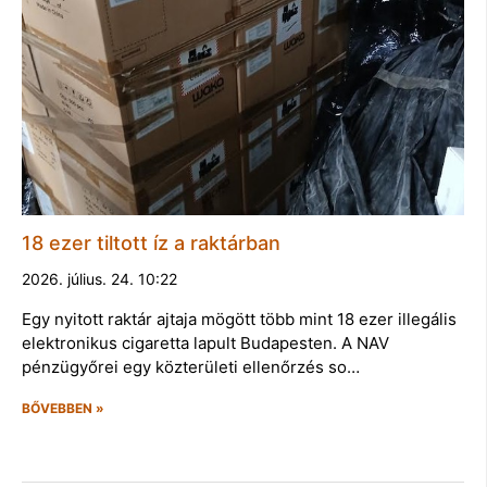
18 ezer tiltott íz a raktárban
2026. július. 24. 10:22
Egy nyitott raktár ajtaja mögött több mint 18 ezer illegális
elektronikus cigaretta lapult Budapesten. A NAV
pénzügyőrei egy közterületi ellenőrzés so…
BŐVEBBEN »