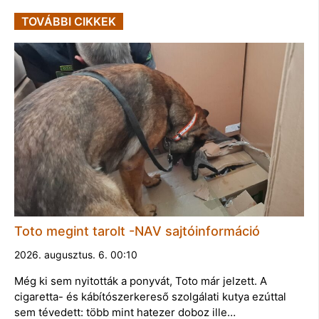
TOVÁBBI CIKKEK
Toto megint tarolt -NAV sajtóinformáció
2026. augusztus. 6. 00:10
Még ki sem nyitották a ponyvát, Toto már jelzett. A
cigaretta- és kábítószerkereső szolgálati kutya ezúttal
sem tévedett: több mint hatezer doboz ille…