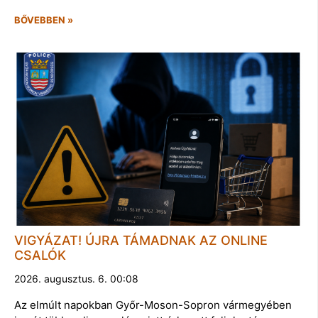
BŐVEBBEN »
VIGYÁZAT! ÚJRA TÁMADNAK AZ ONLINE
CSALÓK
2026. augusztus. 6. 00:08
Az elmúlt napokban Győr-Moson-Sopron vármegyében