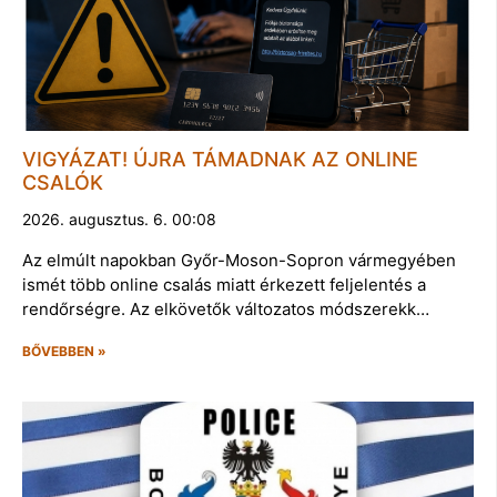
VIGYÁZAT! ÚJRA TÁMADNAK AZ ONLINE
CSALÓK
2026. augusztus. 6. 00:08
Az elmúlt napokban Győr-Moson-Sopron vármegyében
ismét több online csalás miatt érkezett feljelentés a
rendőrségre. Az elkövetők változatos módszerekk…
BŐVEBBEN »