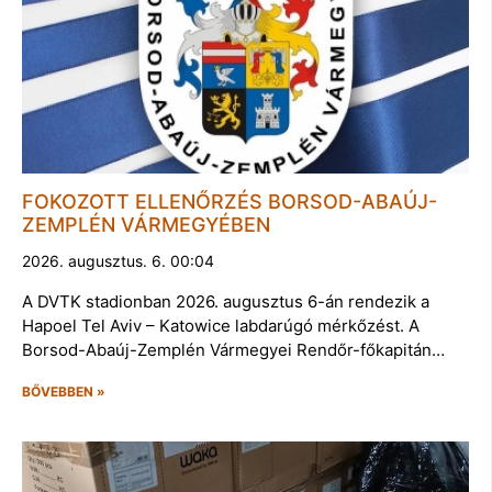
FOKOZOTT ELLENŐRZÉS BORSOD-ABAÚJ-
ZEMPLÉN VÁRMEGYÉBEN
2026. augusztus. 6. 00:04
A DVTK stadionban 2026. augusztus 6-án rendezik a
Hapoel Tel Aviv – Katowice labdarúgó mérkőzést. A
Borsod-Abaúj-Zemplén Vármegyei Rendőr-főkapitán…
BŐVEBBEN »