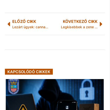
ELŐZŐ CIKK
KÖVETKEZŐ CIKK
Lezárt ügyek: cannabis kaland
Legkisebbek a zene birodalmában
KAPCSOLÓDÓ CIKKEK