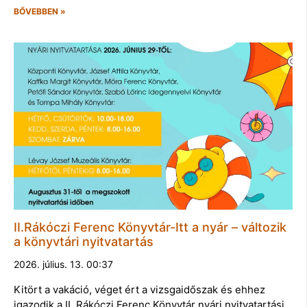
BŐVEBBEN »
II.Rákóczi Ferenc Könyvtár-Itt a nyár – változik
a könyvtári nyitvatartás
2026. július. 13. 00:37
Kitört a vakáció, véget ért a vizsgaidőszak és ehhez
igazodik a II. Rákóczi Ferenc Könyvtár nyári nyitvatartási