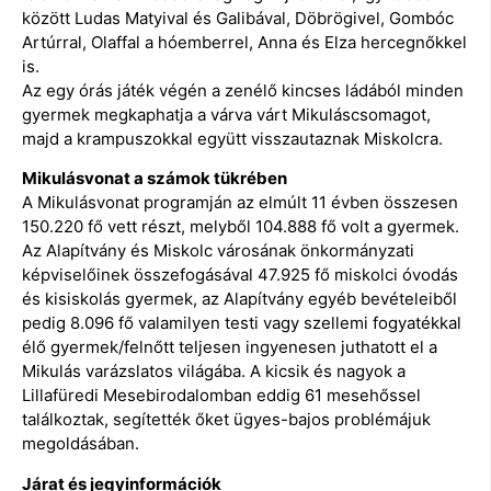
között Ludas Matyival és Galibával, Döbrögivel, Gombóc
Artúrral, Olaffal a hóemberrel, Anna és Elza hercegnőkkel
is.
Az egy órás játék végén a zenélő kincses ládából minden
gyermek megkaphatja a várva várt Mikuláscsomagot,
majd a krampuszokkal együtt visszautaznak Miskolcra.
Mikulásvonat a számok tükrében
A Mikulásvonat programján az elmúlt 11 évben összesen
150.220 fő vett részt, melyből 104.888 fő volt a gyermek.
Az Alapítvány és Miskolc városának önkormányzati
képviselőinek összefogásával 47.925 fő miskolci óvodás
és kisiskolás gyermek, az Alapítvány egyéb bevételeiből
pedig 8.096 fő valamilyen testi vagy szellemi fogyatékkal
élő gyermek/felnőtt teljesen ingyenesen juthatott el a
Mikulás varázslatos világába. A kicsik és nagyok a
Lillafüredi Mesebirodalomban eddig 61 mesehőssel
találkoztak, segítették őket ügyes-bajos problémájuk
megoldásában.
Járat és jegyinformációk