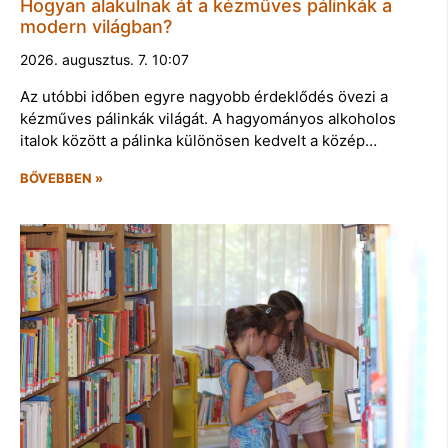
Hogyan alakulnak át a kézműves pálinkák a
modern világban?
2026. augusztus. 7. 10:07
Az utóbbi időben egyre nagyobb érdeklődés övezi a
kézműves pálinkák világát. A hagyományos alkoholos
italok között a pálinka különösen kedvelt a közép…
BŐVEBBEN »