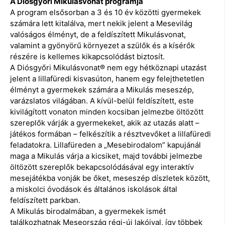
A Diósgyőri Mikulásvonat programja
A program elsősorban a 3 és 10 év közötti gyermekek
számára lett kitalálva, mert nekik jelent a Mesevilág
valóságos élményt, de a feldíszített Mikulásvonat,
valamint a gyönyörű környezet a szülők és a kísérők
részére is kellemes kikapcsolódást biztosít.
A Diósgyőri Mikulásvonat® nem egy hétköznapi utazást
jelent a lillafüredi kisvasúton, hanem egy felejthetetlen
élményt a gyermekek számára a Mikulás meseszép,
varázslatos világában. A kívül-belül feldíszített, este
kivilágított vonaton minden kocsiban jelmezbe öltözött
szereplők várják a gyermekeket, akik az utazás alatt –
játékos formában – felkészítik a résztvevőket a lillafüredi
feladatokra. Lillafüreden a „Mesebirodalom” kapujánál
maga a Mikulás várja a kicsiket, majd további jelmezbe
öltözött szereplők bekapcsolódásával egy interaktív
mesejátékba vonják be őket, meseszép díszletek között,
a miskolci óvodások és általános iskolások által
feldíszített parkban.
A Mikulás birodalmában, a gyermekek ismét
találkozhatnak Meseország régi-új lakóival, így többek