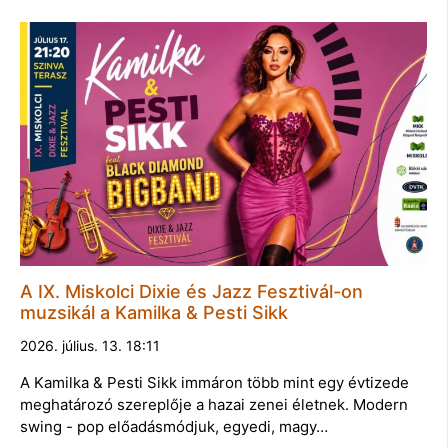
A IX. Miskolci Dixie és Jazz Fesztivál-on
muzsikál a Kamilka & Pesti Sikk
2026. július. 13. 18:11
A Kamilka & Pesti Sikk immáron több mint egy évtizede
meghatározó szereplője a hazai zenei életnek. Modern
swing - pop előadásmódjuk, egyedi, magy…