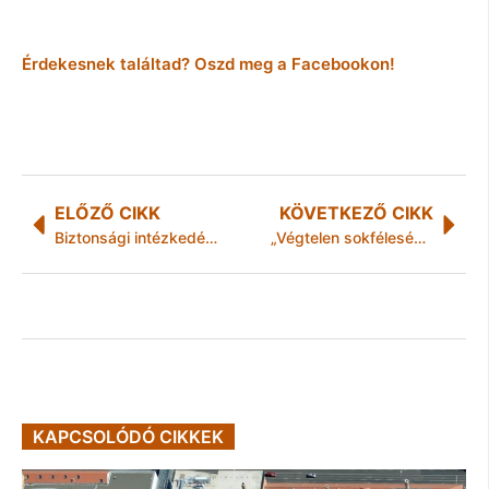
Érdekesnek találtad? Oszd meg a Facebookon!
ELŐZŐ CIKK
KÖVETKEZŐ CIKK
Biztonsági intézkedés Ózdon
„Végtelen sokféleség-a rovarok birodalma”
KAPCSOLÓDÓ CIKKEK