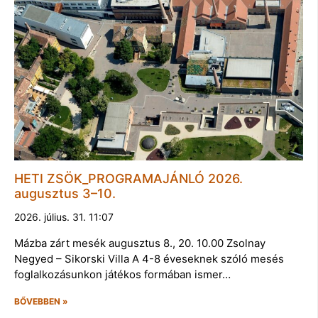
HETI ZSÖK_PROGRAMAJÁNLÓ 2026.
augusztus 3–10.
2026. július. 31. 11:07
Mázba zárt mesék augusztus 8., 20. 10.00 Zsolnay
Negyed – Sikorski Villa A 4-8 éveseknek szóló mesés
foglalkozásunkon játékos formában ismer…
BŐVEBBEN »