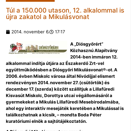
Túl a 150.000 utason, 12. alkalommal is
újra zakatol a Mikulásvonat
2014. november 6.
17:17
A „Diósgyőrért”
Közhasznú Alapítvány
2014-ben immáron 12.
alkalommal indítja útjára az Északerdő Zrt-vel
együttműködésben a Diósgyőri Mikulásvonat®-ot. A
2006. évben Miskolc városa által Nívódíjjal elismert
rendezvényen 2014. november 27. (csütörtök) és
december 17. (szerda) között szállítjuk a Lillafüredi
Kisvasút Miskolc, Dorottya utcai végállomásáról a
gyermekeket a Mikulás Lillafüredi Mesebirodalmába,
ahol egy interaktív mesejáték keretében a Mikulással is
találkozhatnak a kicsik, – mondta Boda Péter
kuratóriumi elnök a sajtótájékoztatón.