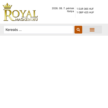
2026. 08. 7. péntek
1 EUR 365 HUF
Ibolya
1 GBP 425 HUF