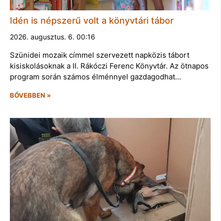
Idén is népszerű volt a könyvtári tábor
2026. augusztus. 6. 00:16
Szünidei mozaik címmel szervezett napközis tábort
kisiskolásoknak a II. Rákóczi Ferenc Könyvtár. Az ötnapos
program során számos élménnyel gazdagodhat…
BŐVEBBEN »