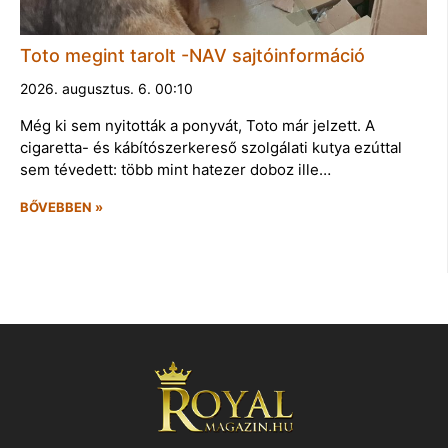
Toto megint tarolt -NAV sajtóinformáció
2026. augusztus. 6. 00:10
Még ki sem nyitották a ponyvát, Toto már jelzett. A
cigaretta- és kábítószerkereső szolgálati kutya ezúttal
sem tévedett: több mint hatezer doboz ille…
BŐVEBBEN »