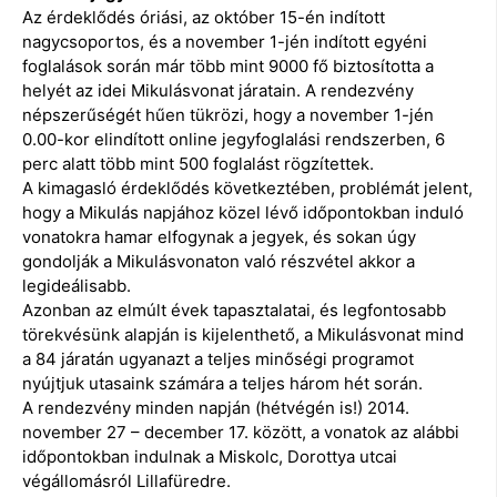
Az érdeklődés óriási, az október 15-én indított
nagycsoportos, és a november 1-jén indított egyéni
foglalások során már több mint 9000 fő biztosította a
helyét az idei Mikulásvonat járatain. A rendezvény
népszerűségét hűen tükrözi, hogy a november 1-jén
0.00-kor elindított online jegyfoglalási rendszerben, 6
perc alatt több mint 500 foglalást rögzítettek.
A kimagasló érdeklődés következtében, problémát jelent,
hogy a Mikulás napjához közel lévő időpontokban induló
vonatokra hamar elfogynak a jegyek, és sokan úgy
gondolják a Mikulásvonaton való részvétel akkor a
legideálisabb.
Azonban az elmúlt évek tapasztalatai, és legfontosabb
törekvésünk alapján is kijelenthető, a Mikulásvonat mind
a 84 járatán ugyanazt a teljes minőségi programot
nyújtjuk utasaink számára a teljes három hét során.
A rendezvény minden napján (hétvégén is!) 2014.
november 27 – december 17. között, a vonatok az alábbi
időpontokban indulnak a Miskolc, Dorottya utcai
végállomásról Lillafüredre.