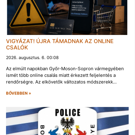
VIGYÁZAT! ÚJRA TÁMADNAK AZ ONLINE
CSALÓK
2026. augusztus. 6. 00:08
Az elmúlt napokban Győr-Moson-Sopron vármegyében
ismét több online csalás miatt érkezett feljelentés a
rendőrségre. Az elkövetők változatos módszerekk…
BŐVEBBEN »