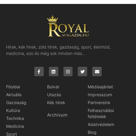
Hírek, kék hírek, zöld hírek, gazdaság, sport, életmód,
medicina, ezo és még sok minden más…
Főoldal
Bulvár
Médiaajánlat
Aktuális
Utazás
Impresszum
Gazdaság
Kék hírek
Partnereink
Kultúra
Felhasználási
Archívum
feltételek
Technika
Adatvédelem
Medicina
Blog
Sport