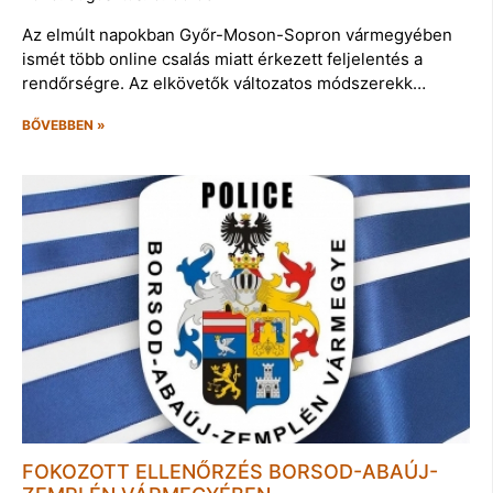
Az elmúlt napokban Győr-Moson-Sopron vármegyében
ismét több online csalás miatt érkezett feljelentés a
rendőrségre. Az elkövetők változatos módszerekk…
BŐVEBBEN »
FOKOZOTT ELLENŐRZÉS BORSOD-ABAÚJ-