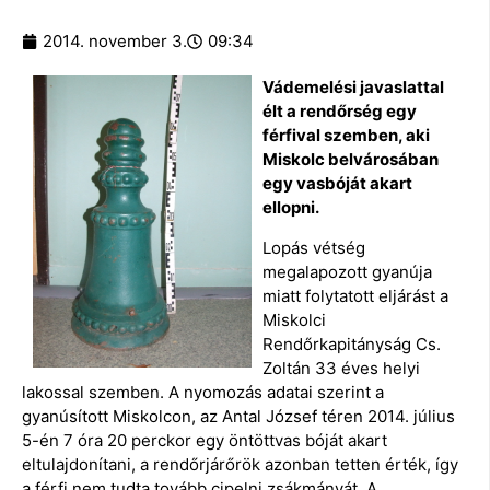
2014. november 3.
09:34
Vádemelési javaslattal
élt a rendőrség egy
férfival szemben, aki
Miskolc belvárosában
egy vasbóját akart
ellopni.
Lopás vétség
megalapozott gyanúja
miatt folytatott eljárást a
Miskolci
Rendőrkapitányság Cs.
Zoltán 33 éves helyi
lakossal szemben. A nyomozás adatai szerint a
gyanúsított Miskolcon, az Antal József téren 2014. július
5-én 7 óra 20 perckor egy öntöttvas bóját akart
eltulajdonítani, a rendőrjárőrök azonban tetten érték, így
a férfi nem tudta tovább cipelni zsákmányát. A