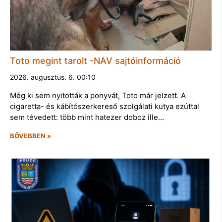
Toto megint tarolt -NAV sajtóinformáció
2026. augusztus. 6. 00:10
Még ki sem nyitották a ponyvát, Toto már jelzett. A
cigaretta- és kábítószerkereső szolgálati kutya ezúttal
sem tévedett: több mint hatezer doboz ille…
BŐVEBBEN »