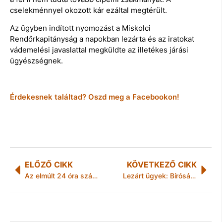
cselekménnyel okozott kár ezáltal megtérült.
Az ügyben indított nyomozást a Miskolci
Rendőrkapitányság a napokban lezárta és az iratokat
vádemelési javaslattal megküldte az illetékes járási
ügyészségnek.
Érdekesnek találtad? Oszd meg a Facebookon!
ELŐZŐ CIKK
KÖVETKEZŐ CIKK
Az elmúlt 24 óra számokban – Két körözött személyt vettek őrizetbe
Lezárt ügyek: Bíróság elé állhatnak az „ásványvízgyűjtők”