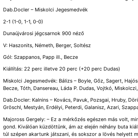
Dab.Docler – Miskolci Jegesmedvék
2-1 (1-0, 1-1, 0-0)
Dunaújvárosi jégcsarnok 900 néző
V: Haszonits, Németh, Berger, Soltész
Gól: Szappanos, Papp ill., Becze
Kiállítás: 22 perc illetve 20 perc (+20 perc Dudas)
Miskolci Jegesmedvék: Bálizs – Boyle, Gőz, Sagert, Hajós,
Becze, Tóth, Dansereau, Láda P. Dudas, Vojtkó, Miskolczi,
Dab.Docler: Kalnins – Kovács, Pavuk, Pozsgai, Hruby, Dör
Gröschl, Mestyán, Erdélyi, Peterdi, Galanisz, Azari, Szap
Majoross Gergely: – Ez a mérkőzés egészen más volt, min
gond. Kiválóan küzdöttünk, ám az elején néhány buta kiál
túl szépen akartunk játszani, és sokszor a lövés helyett 