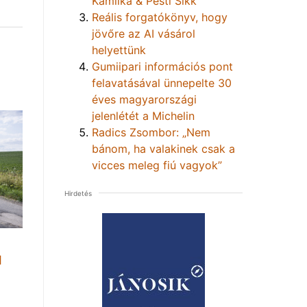
Kamilka & Pesti Sikk
Reális forgatókönyv, hogy
jövőre az AI vásárol
helyettünk
Gumiipari információs pont
felavatásával ünnepelte 30
éves magyarországi
jelenlétét a Michelin
Radics Zsombor: „Nem
bánom, ha valakinek csak a
vicces meleg fiú vagyok”
Hirdetés
1