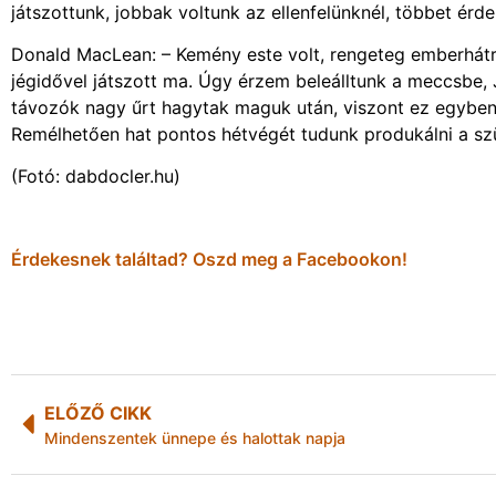
játszottunk, jobbak voltunk az ellenfelünknél, többet érd
Donald MacLean: – Kemény este volt, rengeteg emberhátrá
jégidővel játszott ma. Úgy érzem beleálltunk a meccsbe, 
távozók nagy űrt hagytak maguk után, viszont ez egyben
Remélhetően hat pontos hétvégét tudunk produkálni a szün
(Fotó: dabdocler.hu)
Érdekesnek találtad? Oszd meg a Facebookon!
ELŐZŐ CIKK
Mindenszentek ünnepe és halottak napja