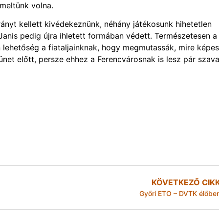
emeltünk volna.
nyt kellett kivédekeznünk, néhány játékosunk hihetetlen
Janis pedig újra ihletett formában védett. Természetesen a
 lehetőség a fiataljainknak, hogy megmutassák, mire képes
et előtt, persze ehhez a Ferencvárosnak is lesz pár szava
KÖVETKEZŐ CIK
Győri ETO – DVTK élőbe