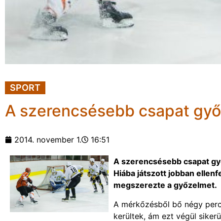
SPORT
A szerencsésebb csapat győ
2014. november 1.
16:51
A szerencsésebb csapat gy
Hiába játszott jobban ellen
megszerezte a győzelmet.
A mérkőzésből bő négy perc
kerültek, ám ezt végül siker