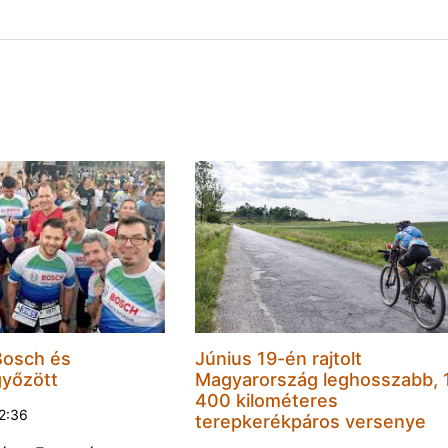
Bosch és
Június 19-én rajtolt
győzött
Magyarország leghosszabb, 
400 kilométeres
22:36
terepkerékpáros versenye