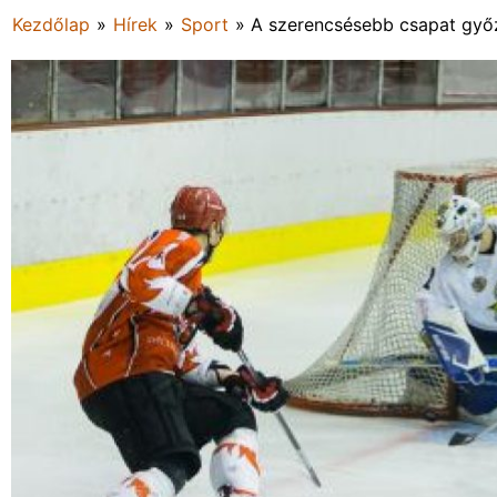
Kezdőlap
»
Hírek
»
Sport
»
A szerencsésebb csapat győ