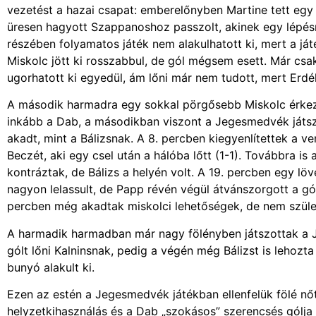
vezetést a hazai csapat: emberelőnyben Martine tett egy
üresen hagyott Szappanoshoz passzolt, akinek egy lépésr
részében folyamatos játék nem alakulhatott ki, mert a ját
Miskolc jött ki rosszabbul, de gól mégsem esett. Már cs
ugorhatott ki egyedül, ám lőni már nem tudott, mert Erdél
A második harmadra egy sokkal pörgősebb Miskolc érkezett
inkább a Dab, a másodikban viszont a Jegesmedvék játsz
akadt, mint a Bálizsnak. A 8. percben kiegyenlítettek a v
Beczét, aki egy csel után a hálóba lőtt (1-1). Továbbra 
kontráztak, de Bálizs a helyén volt. A 19. percben egy lö
nagyon lelassult, de Papp révén végül átvánszorgott a gól
percben még akadtak miskolci lehetőségek, de nem szület
A harmadik harmadban már nagy fölényben játszottak a 
gólt lőni Kalninsnak, pedig a végén még Bálizst is lehoz
bunyó alakult ki.
Ezen az estén a Jegesmedvék játékban ellenfelük fölé nőt
helyzetkihasználás és a Dab „szokásos” szerencsés gólja 