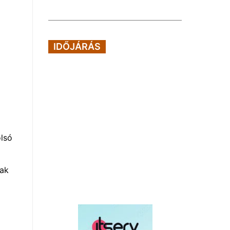
IDŐJÁRÁS
olsó
tak