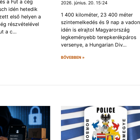
és a Fut a cég
2026. június. 20. 15:24
ch idén hetedik
1 400 kilométer, 23 400 méter
ett első helyen a
szintemelkedés és 9 nap a vadon
ég részvételével
idén is elrajtol Magyarország
ut a c…
legkeményebb terepkerékpáros
versenye, a Hungarian Div…
BŐVEBBEN »