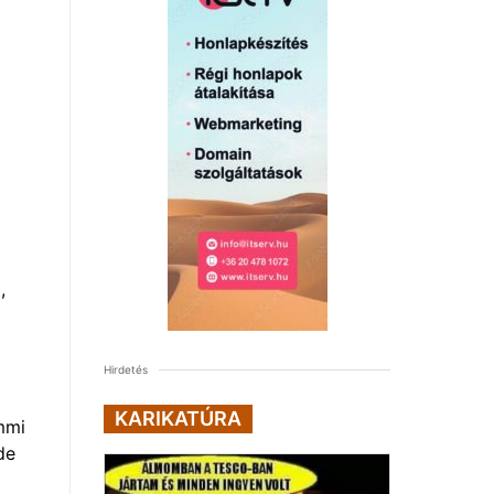
,
Hirdetés
KARIKATÚRA
mmi
de