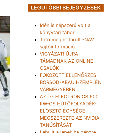
LEGUTÓBBI BEJEGYZÉSEK
Idén is népszerű volt a
könyvtári tábor
Toto megint tarolt -NAV
sajtóinformáció
VIGYÁZAT! ÚJRA
TÁMADNAK AZ ONLINE
CSALÓK
FOKOZOTT ELLENŐRZÉS
BORSOD-ABAÚJ-ZEMPLÉN
VÁRMEGYÉBEN
AZ LG ELECTRONICS 600
KW-OS HŰTŐFOLYADÉK-
ELOSZTÓ EGYSÉGE
MEGSZEREZTE AZ NVIDIA
TANÚSÍTÁSÁT
Lehullt a lepel: ha pénzre