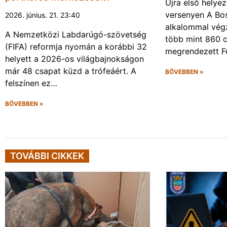
Újra első helyez
versenyen A Bos
2026. június. 21. 23:40
alkalommal végz
A Nemzetközi Labdarúgó-szövetség
több mint 860 c
(FIFA) reformja nyomán a korábbi 32
megrendezett F
helyett a 2026-os világbajnokságon
már 48 csapat küzd a trófeáért. A
BŐVEBBEN »
felszínen ez…
BŐVEBBEN »
TOVÁBBI CIKKEK