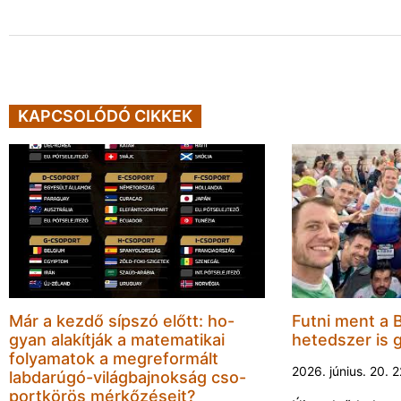
KAPCSOLÓDÓ CIKKEK
Már a kezdő sípszó előtt: ho-
Futni ment a 
gyan alakítják a matematikai
hetedszer is 
folyamatok a megreformált
2026. június. 20. 
labdarúgó-világbajnokság cso-
portkörös mérkőzéseit?