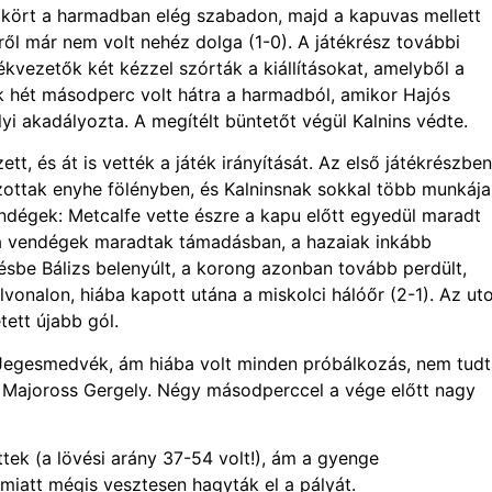
 kört a harmadban elég szabadon, majd a kapuvas mellett
ől már nem volt nehéz dolga (1-0). A játékrész további
ékvezetők két kézzel szórták a kiállításokat, amelyből a
ak hét másodperc volt hátra a harmadból, amikor Hajós
yi akadályozta. A megítélt büntetőt végül Kalnins védte.
, és át is vették a játék irányítását. Az első játékrészben
ottak enyhe fölényben, és Kalninsnak sokkal több munkája
endégek: Metcalfe vette észre a kapu előtt egyedül maradt
is a vendégek maradtak támadásban, a hazaiak inkább
vésbe Bálizs belenyúlt, a korong azonban tovább perdült,
vonalon, hiába kapott utána a miskolci hálóőr (2-1). Az ut
ett újabb gól.
Jegesmedvék, ám hiába volt minden próbálkozás, nem tud
ta Majoross Gergely. Négy másodperccel a vége előtt nagy
tek (a lövési arány 37-54 volt!), ám a gyenge
miatt mégis vesztesen hagyták el a pályát.