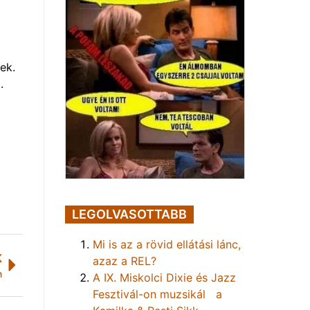
ek.
.
LEGOLVASOTTABB
Mi is az a rövid ellátási lánc,
K
azaz a REL?
n
A IX. Miskolci Dixie és Jazz
Fesztivál-on muzsikál a