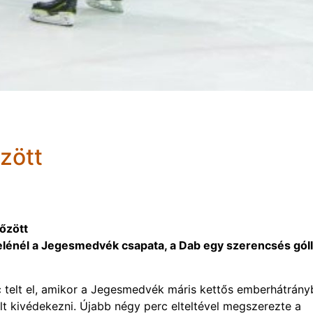
zött
őzött
felénél a Jegesmedvék csapata, a Dab egy szerencsés góll
 telt el, amikor a Jegesmedvék máris kettős emberhátrány
ült kivédekezni. Újabb négy perc elteltével megszerezte a