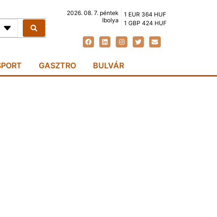
2026. 08. 7. péntek
1 EUR 364 HUF
Ibolya
1 GBP 424 HUF
SPORT
GASZTRO
BULVÁR