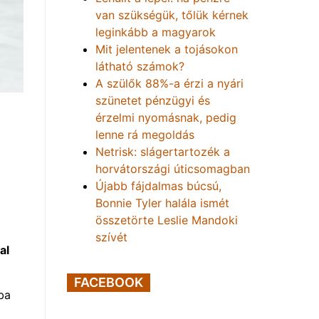
van szükségük, tőlük kérnek
leginkább a magyarok
Mit jelentenek a tojásokon
látható számok?
A szülők 88%-a érzi a nyári
szünetet pénzügyi és
érzelmi nyomásnak, pedig
lenne rá megoldás
Netrisk: slágertartozék a
horvátországi úticsomagban
Újabb fájdalmas búcsú,
Bonnie Tyler halála ismét
összetörte Leslie Mandoki
szívét
al
FACEBOOK
ba