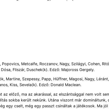
 Popovics, Metcalfe, Roczanov, Nagy, Szilágyi, Cohen, Ritó
 Dósa, Fliszár, Duschek(k). Edző: Majoross Gergely.
ök, Martine, Szepessy, Papp, Hüffner, Magosi, Nagy, Léránt,
panos, Kiss, Sevela(k). Edző: Donald Maclean.
t az előző, ma az akarással, az elszántsággal nem volt se
lítás sokba került nekünk. Utána viszont már domináltunk, 
még egy cselt, még egy passzt csináltak a játékosok. Ma jól