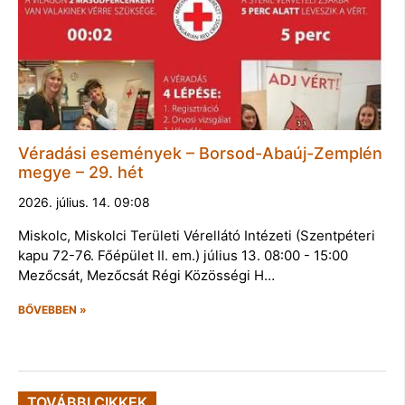
Véradási események – Borsod-Abaúj-Zemplén
megye – 29. hét
2026. július. 14. 09:08
Miskolc, Miskolci Területi Vérellátó Intézeti (Szentpéteri
kapu 72-76. Főépület II. em.) július 13. 08:00 - 15:00
Mezőcsát, Mezőcsát Régi Közösségi H…
BŐVEBBEN »
TOVÁBBI CIKKEK