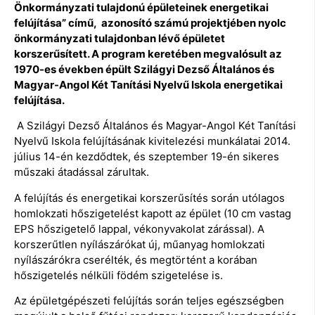
Önkormányzati tulajdonú épületeinek energetikai
felújítása” című, azonosító számú projektjében nyolc
önkormányzati tulajdonban lévő épületet
korszerűsített. A program keretében megvalósult az
1970-es években épült Szilágyi Dezső Általános és
Magyar-Angol Két Tanítási Nyelvű Iskola energetikai
felújítása.
A Szilágyi Dezső Általános és Magyar-Angol Két Tanítási
Nyelvű Iskola felújításának kivitelezési munkálatai 2014.
július 14-én kezdődtek, és szeptember 19-én sikeres
műszaki átadással zárultak.
A felújítás és energetikai korszerűsítés során utólagos
homlokzati hőszigetelést kapott az épület (10 cm vastag
EPS hőszigetelő lappal, vékonyvakolat zárással). A
korszerűtlen nyílászárókat új, műanyag homlokzati
nyílászárókra cserélték, és megtörtént a korában
hőszigetelés nélküli födém szigetelése is.
Az épületgépészeti felújítás során teljes egészségben