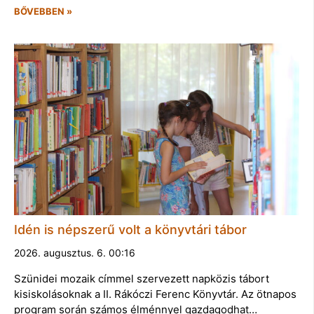
BŐVEBBEN »
Idén is népszerű volt a könyvtári tábor
2026. augusztus. 6. 00:16
Szünidei mozaik címmel szervezett napközis tábort
kisiskolásoknak a II. Rákóczi Ferenc Könyvtár. Az ötnapos
program során számos élménnyel gazdagodhat…