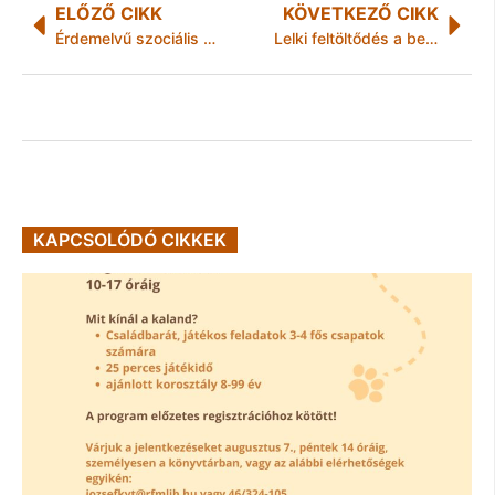
ELŐZŐ CIKK
KÖVETKEZŐ CIKK
Érdemelvű szociális ellátást vezetne be a Jobbik Miskolcon
Lelki feltöltődés a belvárosban
KAPCSOLÓDÓ CIKKEK