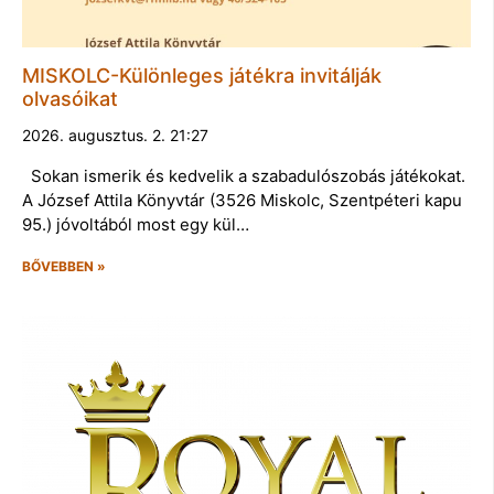
MISKOLC-Különleges játékra invitálják
olvasóikat
2026. augusztus. 2. 21:27
Sokan ismerik és kedvelik a szabadulószobás játékokat.
A József Attila Könyvtár (3526 Miskolc, Szentpéteri kapu
95.) jóvoltából most egy kül…
BŐVEBBEN »