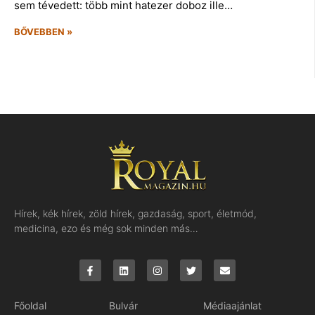
sem tévedett: több mint hatezer doboz ille…
BŐVEBBEN »
Hírek, kék hírek, zöld hírek, gazdaság, sport, életmód,
medicina, ezo és még sok minden más…
Főoldal
Bulvár
Médiaajánlat