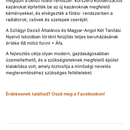
megújult a belső fűtési rendszer: korszerű kondenzációs
kazánokat építették be az új kazánoknak megfelelő
kéményekkel, és elvégezték a fűtési rendszerben a
radiátorok, csövek és szelepek cseréjét.
A Szilágyi Dezső Általános és Magyar-Angol Két Tanítási
Nyelvű Iskolában történt felújítás teljes beruházásának
értéke 68 millió forint + Áfa.
A fejlesztés célja olyan modern, gazdaságosabban
üzemeltethető, és a szükségleteknek megfelelő épület
kialakítása volt, amely biztosítja a minőségi nevelés
megteremtéséhez szükséges feltételeket.
Érdekesnek találtad? Oszd meg a Facebookon!