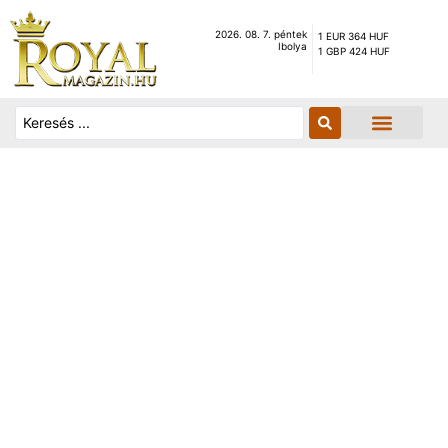
2026. 08. 7. péntek
1 EUR 364 HUF
Ibolya
1 GBP 424 HUF