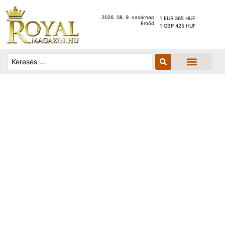
2026. 08. 9. vasárnap
1 EUR 365 HUF
Emőd
1 GBP 425 HUF