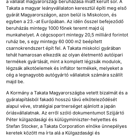
a vállalat magyarországi beruházása miatt került sor. A
Takata a magyar leányvállalaton keresztül építi meg első
gyárát Magyarországon, azon belül is Miskolcon, és
egyben a 23.-at Európában. Az idén ősszel befejeződő
beruházás mintegy 1000 főnek teremt majd új
munkahelyet. A cégcsoport mintegy 20,5 milliárd forintot
ruház be, s egy mintegy 60 000 m2 beépített
csarnokrendszert épít fel. A Takata miskolci gyárában
tehát hamarosan elkezdik az olyan életmentő autóipari
termékek gyártását, mint a komplett légzsák modulok,
légzsák alkotóelemek és inflátor termékek, melyeket a
cég a legnagyobb autógyártó vállalatok számára szállít
majd be.
A Kormány a Takata Magyarországba vetett bizalmát és a
gyáralapításból fakadó hosszú távú elköteleződését
alapul véve, stratégiai partnerséget ajánlott a japán
óriásvállalatnak. Az erről szóló dokumentumot Szijjártó
Péter külgazdasági és külügyminiszter-helyettes és
Stefan Stocker, a Takata Corporation elnöke ünnepélyes
keretek között ma írta alá a Külgazdasági és