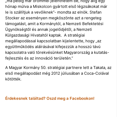
„ma pedig már örömmel jelenthetem be, hogy alig egy
hónap múlva a Miskolcon gyártott első légzsákokat már
le is szállítjuk a vevőiknek”- mondta az elnök. Stefan
Stocker az eseményen megköszönte azt a rengeteg
támogatást, amit a Kormánytól, a Nemzeti Befektetési
Ügynökségtől és annak jogelődjétől, a Nemzeti
Külgazdasági Hivataltól kaptak. A stratégiai
megállapodással kapcsolatban kijelentette, hogy „az
együttműködés aláírásával kifejezzük a hosszú távú
kapcsolatra való törekvésünket Magyarország a kutatás-
fejlesztés és az innováció területén.”
A Magyar Kormány 50. stratégiai partnere lett a Takata, az
első megállapodást még 2012 júliusában a Coca-Colával
kötötték.
Érdekesnek találtad? Oszd meg a Facebookon!