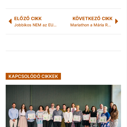
ELŐZŐ CIKK
KÖVETKEZŐ CIKK
Jobbikos NEM az EU–Ukrajna társulási megállapodásra
Mariathon a Mária Rádióért
KAPCSOLÓDÓ CIKKEK