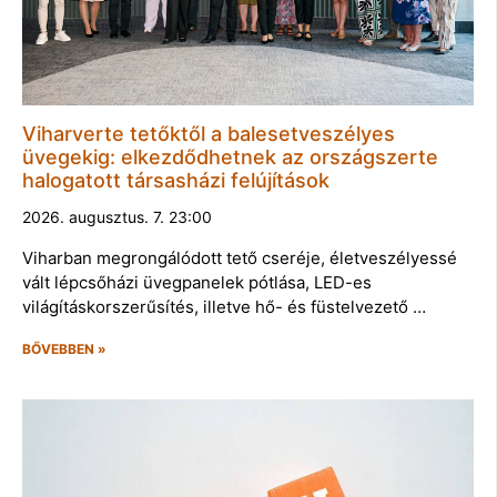
Viharverte tetőktől a balesetveszélyes
üvegekig: elkezdődhetnek az országszerte
halogatott társasházi felújítások
2026. augusztus. 7. 23:00
Viharban megrongálódott tető cseréje, életveszélyessé
vált lépcsőházi üvegpanelek pótlása, LED-es
világításkorszerűsítés, illetve hő- és füstelvezető …
BŐVEBBEN »