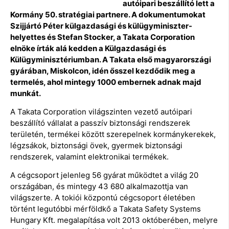
autóipari beszállító lett a
Kormány 50. stratégiai partnere. A dokumentumokat
Szijjártó Péter külgazdasági és külügyminiszter-
helyettes és Stefan Stocker, a Takata Corporation
elnöke írták alá kedden a Külgazdasági és
Külügyminisztériumban. A Takata első magyarországi
gyárában, Miskolcon, idén ősszel kezdődik meg a
termelés, ahol mintegy 1000 embernek adnak majd
munkát.
A Takata Corporation világszinten vezető autóipari
beszállító vállalat a passzív biztonsági rendszerek
területén, termékei között szerepelnek kormánykerekek,
légzsákok, biztonsági övek, gyermek biztonsági
rendszerek, valamint elektronikai termékek.
A cégcsoport jelenleg 56 gyárat működtet a világ 20
országában, és mintegy 43 680 alkalmazottja van
világszerte. A tokiói központú cégcsoport életében
történt legutóbbi mérföldkő a Takata Safety Systems
Hungary Kft. megalapítása volt 2013 októberében, melyre