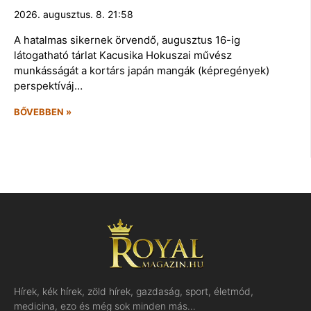
2026. augusztus. 8. 21:58
A hatalmas sikernek örvendő, augusztus 16-ig
látogatható tárlat Kacusika Hokuszai művész
munkásságát a kortárs japán mangák (képregények)
perspektíváj…
BŐVEBBEN »
Hírek, kék hírek, zöld hírek, gazdaság, sport, életmód,
medicina, ezo és még sok minden más…