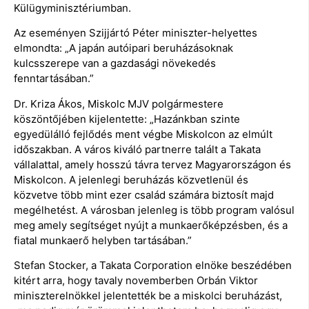
Külügyminisztériumban.
Az eseményen Szijjártó Péter miniszter-helyettes
elmondta: „A japán autóipari beruházásoknak
kulcsszerepe van a gazdasági növekedés
fenntartásában.”
Dr. Kriza Ákos, Miskolc MJV polgármestere
köszöntőjében kijelentette: „Hazánkban szinte
egyedülálló fejlődés ment végbe Miskolcon az elmúlt
időszakban. A város kiváló partnerre talált a Takata
vállalattal, amely hosszú távra tervez Magyarországon és
Miskolcon. A jelenlegi beruházás közvetlenül és
közvetve több mint ezer család számára biztosít majd
megélhetést. A városban jelenleg is több program valósul
meg amely segítséget nyújt a munkaerőképzésben, és a
fiatal munkaerő helyben tartásában.”
Stefan Stocker, a Takata Corporation elnöke beszédében
kitért arra, hogy tavaly novemberben Orbán Viktor
miniszterelnökkel jelentették be a miskolci beruházást,