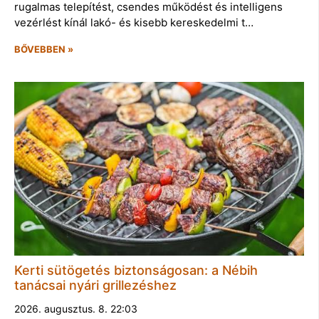
rugalmas telepítést, csendes működést és intelligens
vezérlést kínál lakó- és kisebb kereskedelmi t…
BŐVEBBEN »
Kerti sütögetés biztonságosan: a Nébih
tanácsai nyári grillezéshez
2026. augusztus. 8. 22:03