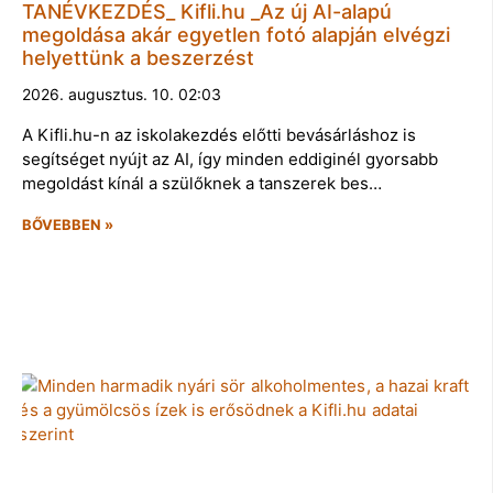
TANÉVKEZDÉS_ Kifli.hu _Az új AI-alapú
megoldása akár egyetlen fotó alapján elvégzi
helyettünk a beszerzést
2026. augusztus. 10. 02:03
A Kifli.hu-n az iskolakezdés előtti bevásárláshoz is
segítséget nyújt az AI, így minden eddiginél gyorsabb
megoldást kínál a szülőknek a tanszerek bes…
BŐVEBBEN »