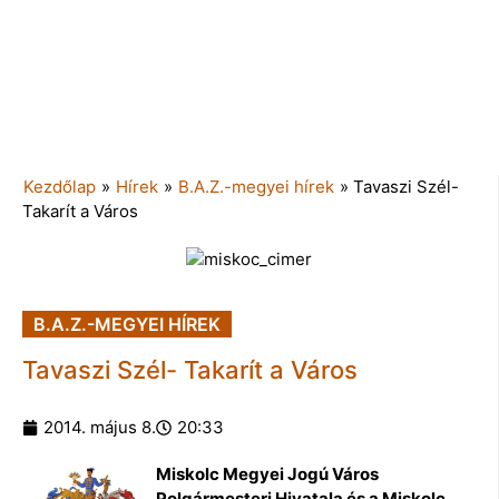
Kezdőlap
»
Hírek
»
B.A.Z.-megyei hírek
»
Tavaszi Szél-
Takarít a Város
B.A.Z.-MEGYEI HÍREK
Tavaszi Szél- Takarít a Város
2014. május 8.
20:33
Miskolc Megyei Jogú Város
Polgármesteri Hivatala és a Miskolc