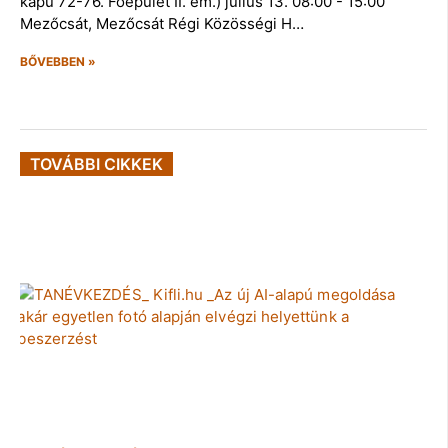
kapu 72-76. Főépület II. em.) július 13. 08:00 - 15:00
Mezőcsát, Mezőcsát Régi Közösségi H…
BŐVEBBEN »
TOVÁBBI CIKKEK