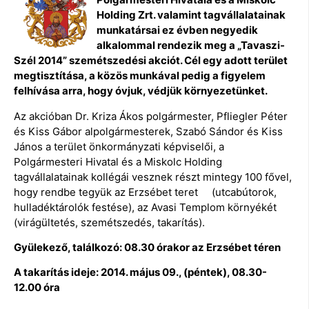
Holding Zrt. valamint tagvállalatainak
munkatársai ez évben negyedik
alkalommal rendezik meg a „Tavaszi-
Szél 2014” szemétszedési akciót. Cél egy adott terület
megtisztítása, a közös munkával pedig a figyelem
felhívása arra, hogy óvjuk, védjük környezetünket.
Az akcióban Dr. Kriza Ákos polgármester, Pfliegler Péter
és Kiss Gábor alpolgármesterek, Szabó Sándor és Kiss
János a terület önkormányzati képviselői, a
Polgármesteri Hivatal és a Miskolc Holding
tagvállalatainak kollégái vesznek részt mintegy 100 fővel,
hogy rendbe tegyük az Erzsébet teret (utcabútorok,
hulladéktárolók festése), az Avasi Templom környékét
(virágültetés, szemétszedés, takarítás).
Gyülekező, találkozó: 08.30 órakor az Erzsébet téren
A takarítás ideje: 2014. május 09., (péntek), 08.30-
12.00 óra