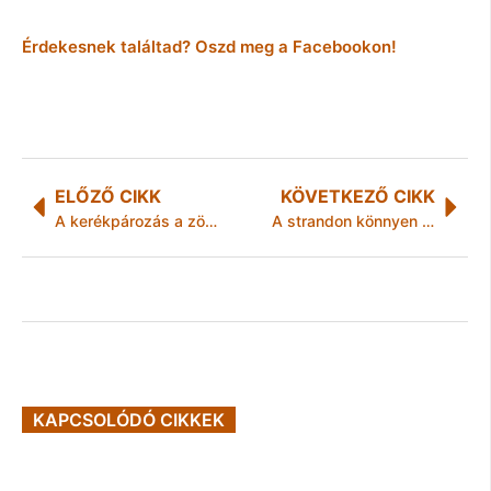
Érdekesnek találtad? Oszd meg a Facebookon!
ELŐZŐ CIKK
KÖVETKEZŐ CIKK
A kerékpározás a zöld közlekedés megerősítésének fontos eszköze
A strandon könnyen megy a pénz
KAPCSOLÓDÓ CIKKEK