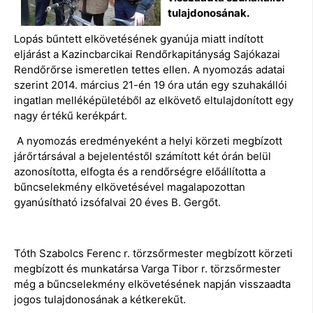
tulajdonosának.
Lopás bűntett elkövetésének gyanúja miatt indított
eljárást a Kazincbarcikai Rendőrkapitányság Sajókazai
Rendőrőrse ismeretlen tettes ellen. A nyomozás adatai
szerint 2014. március 21-én 19 óra után egy szuhakállói
ingatlan melléképületéből az elkövető eltulajdonított egy
nagy értékű kerékpárt.
A nyomozás eredményeként a helyi körzeti megbízott
járőrtársával a bejelentéstől számított két órán belül
azonosította, elfogta és a rendőrségre előállította a
bűncselekmény elkövetésével magalapozottan
gyanúsítható izsófalvai 20 éves B. Gergőt.
Tóth Szabolcs Ferenc r. törzsőrmester megbízott körzeti
megbízott és munkatársa Varga Tibor r. törzsőrmester
még a bűncselekmény elkövetésének napján visszaadta
jogos tulajdonosának a kétkerekűt.