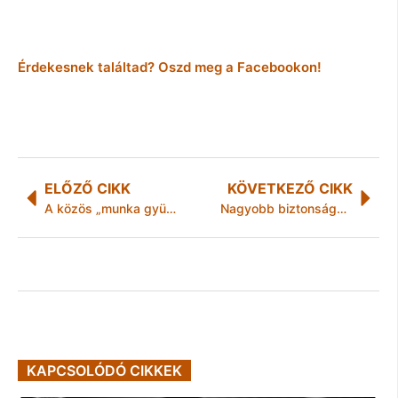
Érdekesnek találtad? Oszd meg a Facebookon!
ELŐZŐ CIKK
KÖVETKEZŐ CIKK
A közös „munka gyümölcse”
Nagyobb biztonságban élhetnek ma az emberek
KAPCSOLÓDÓ CIKKEK