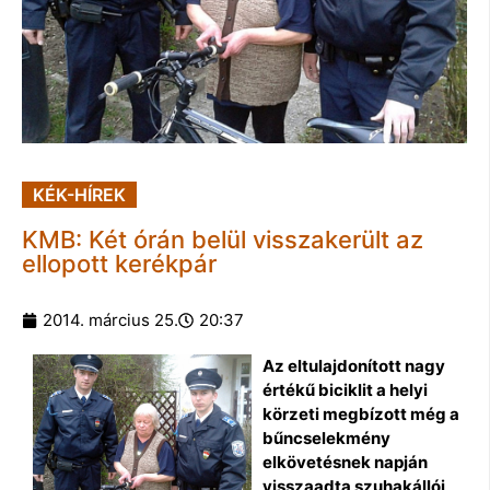
KÉK-HÍREK
KMB: Két órán belül visszakerült az
ellopott kerékpár
2014. március 25.
20:37
Az eltulajdonított nagy
értékű biciklit a helyi
körzeti megbízott még a
bűncselekmény
elkövetésnek napján
visszaadta szuhakállói