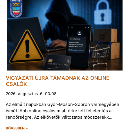
VIGYÁZAT! ÚJRA TÁMADNAK AZ ONLINE
CSALÓK
2026. augusztus. 6. 00:08
Az elmúlt napokban Győr-Moson-Sopron vármegyében
ismét több online csalás miatt érkezett feljelentés a
rendőrségre. Az elkövetők változatos módszerekk…
BŐVEBBEN »