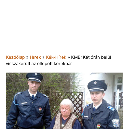
Kezdőlap
»
Hírek
»
Kék-Hírek
»
KMB: Két órán belül
visszakerült az ellopott kerékpár