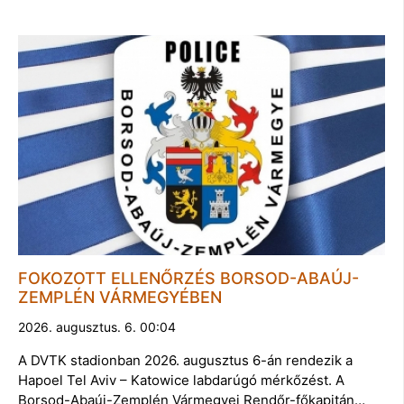
FOKOZOTT ELLENŐRZÉS BORSOD-ABAÚJ-
ZEMPLÉN VÁRMEGYÉBEN
2026. augusztus. 6. 00:04
A DVTK stadionban 2026. augusztus 6-án rendezik a
Hapoel Tel Aviv – Katowice labdarúgó mérkőzést. A
Borsod-Abaúj-Zemplén Vármegyei Rendőr-főkapitán…