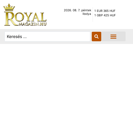
2026. 08. 7. péntek
1 EUR 365 HUF
Ibolya
1 GBP 425 HUF