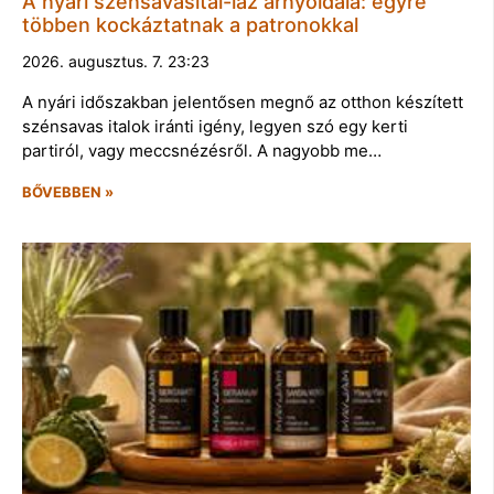
A nyári szénsavasital-láz árnyoldala: egyre
többen kockáztatnak a patronokkal
2026. augusztus. 7. 23:23
A nyári időszakban jelentősen megnő az otthon készített
szénsavas italok iránti igény, legyen szó egy kerti
partiról, vagy meccsnézésről. A nagyobb me…
BŐVEBBEN »