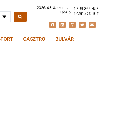
2026. 08. 8. szombat
1 EUR 365 HUF
László
1 GBP 425 HUF
SPORT
GASZTRO
BULVÁR