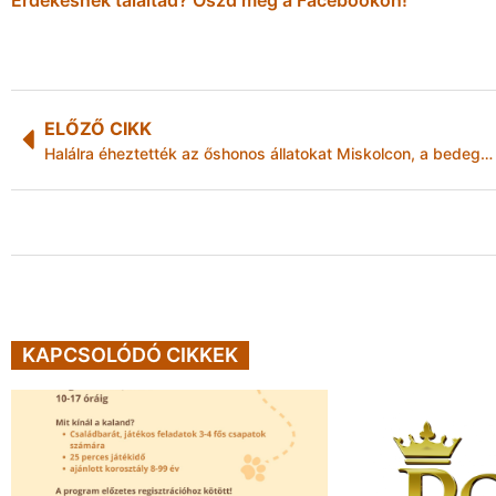
ELŐZŐ CIKK
Halálra éheztették az őshonos állatokat Miskolcon, a bedegvölgyi mintagazdaságban?
KAPCSOLÓDÓ CIKKEK