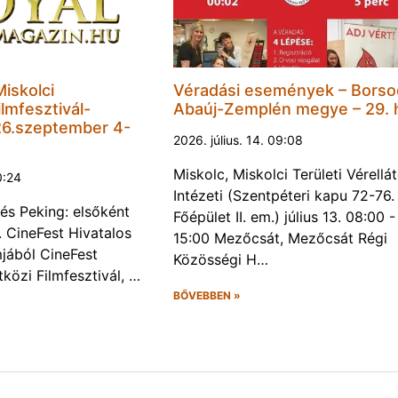
Miskolci
Véradási események – Borso
lmfesztivál-
Abaúj-Zemplén megye – 29. 
6.szeptember 4-
2026. július. 14. 09:08
Miskolc, Miskolci Területi Vérellá
0:24
Intézeti (Szentpéteri kapu 72-76.
és Peking: elsőként
Főépület II. em.) július 13. 08:00 -
. CineFest Hivatalos
15:00 Mezőcsát, Mezőcsát Régi
jából CineFest
Közösségi H…
közi Filmfesztivál, …
BŐVEBBEN »