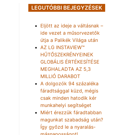
LEGUTÓBBI BEJEGYZÉSEK
Eljött az ideje a váltásnak –
ide vezet a műsorvezetők
útja a Palikék Világa után
AZ LG INSTAVIEW™
HŰTŐSZEKRÉNYEINEK
GLOBÁLIS ÉRTÉKESÍTÉSE
MEGHALADTA AZ 5,3
MILLIÓ DARABOT
A dolgozók 94 százaléka
fáradtsággal küzd, mégis
csak minden hatodik kér
munkahelyi segítséget
Miért érezzük fáradtabban
magunkat szabadság után?
Így győzd le a nyaralás-
másnaposságot!