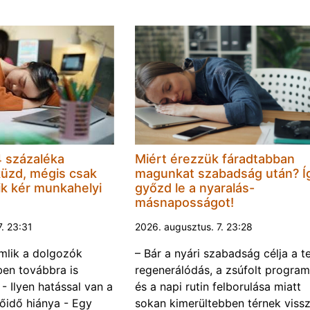
 százaléka
Miért érezzük fáradtabban
küzd, mégis csak
magunkat szabadság után? Í
k kér munkahelyi
győzd le a nyaralás-
másnaposságot!
7. 23:31
2026. augusztus. 7. 23:28
omlik a dolgozók
– Bár a nyári szabadság célja a te
ben továbbra is
regenerálódás, a zsúfolt progra
- Ilyen hatással van a
és a napi rutin felborulása miatt
őidő hiánya - Egy
sokan kimerültebben térnek vissz