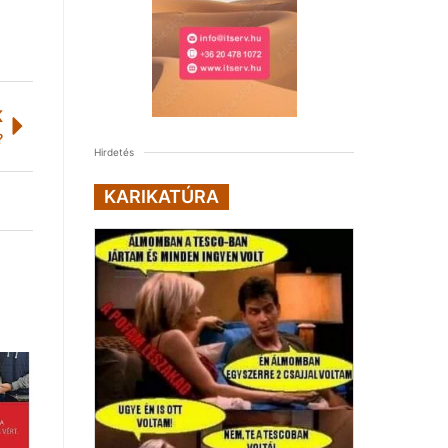
K
?
Hirdetés
KARIKATÚRA