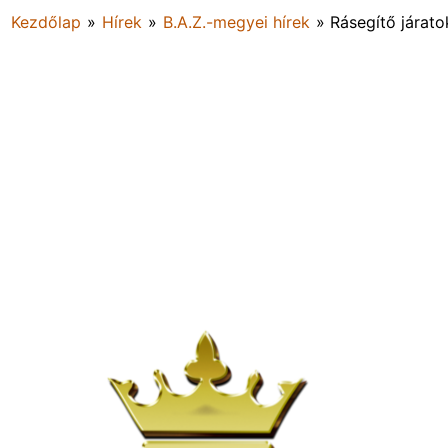
Kezdőlap
»
Hírek
»
B.A.Z.-megyei hírek
»
Rásegítő járato