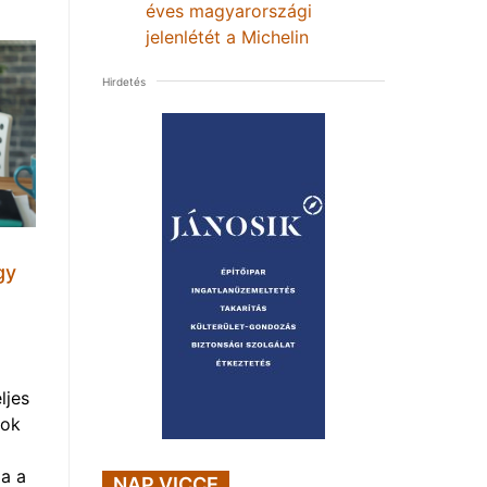
éves magyarországi
jelenlétét a Michelin
Hirdetés
gy
ljes
mok
a a
NAP VICCE