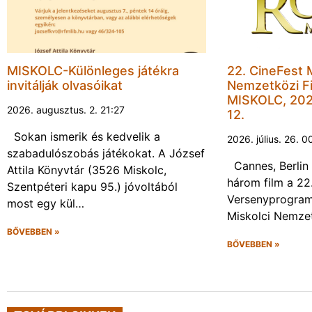
MISKOLC-Különleges játékra
22. CineFest 
invitálják olvasóikat
Nemzetközi Fi
MISKOLC, 202
2026. augusztus. 2. 21:27
12.
Sokan ismerik és kedvelik a
2026. július. 26. 0
szabadulószobás játékokat. A József
Cannes, Berlin 
Attila Könyvtár (3526 Miskolc,
három film a 22
Szentpéteri kapu 95.) jóvoltából
Versenyprogram
most egy kül…
Miskolci Nemzet
BŐVEBBEN »
BŐVEBBEN »