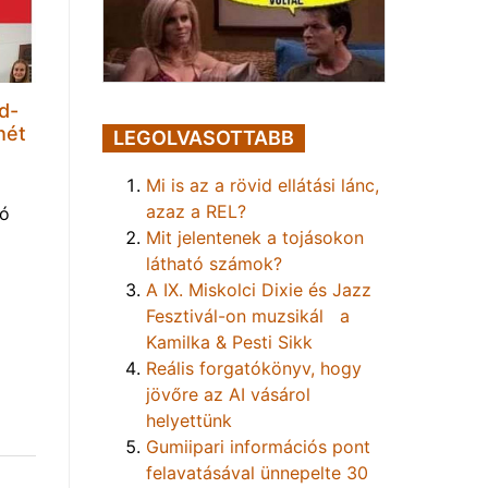
d-
hét
LEGOLVASOTTABB
Mi is az a rövid ellátási lánc,
azaz a REL?
tó
Mit jelentenek a tojásokon
látható számok?
A IX. Miskolci Dixie és Jazz
Fesztivál-on muzsikál a
Kamilka & Pesti Sikk
Reális forgatókönyv, hogy
jövőre az AI vásárol
helyettünk
Gumiipari információs pont
felavatásával ünnepelte 30