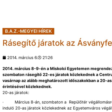
B.A.Z.-MEGYEI HÍREK
Rásegítő járatok az Ásványfe
2014. március 6.
21:26
2014. március 8-9-én a Miskolci Egyetemen megrendezé
szombaton rásegítő 22-es járatok közlekednek a Centr
vasárnap az alább meghatározott időszakokban a 20-as
érintésével közlekednek.
20-as járatok:
· Március 8-án, szombaton a Repülőtér végállomásról 8
induló 20-as járatok közlekednek az Egyetemváros végál