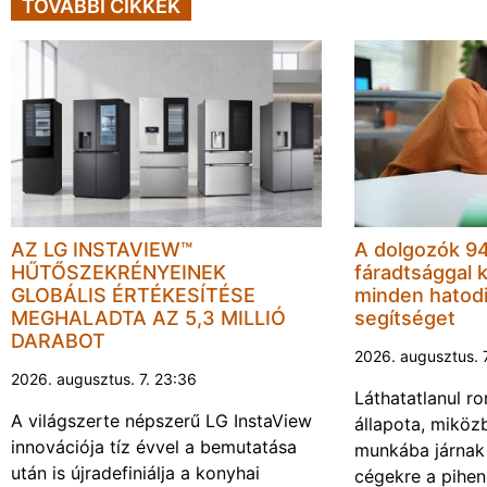
TOVÁBBI CIKKEK
AZ LG INSTAVIEW™
A dolgozók 94
HŰTŐSZEKRÉNYEINEK
fáradtsággal 
GLOBÁLIS ÉRTÉKESÍTÉSE
minden hatodi
MEGHALADTA AZ 5,3 MILLIÓ
segítséget
DARABOT
2026. augusztus. 
2026. augusztus. 7. 23:36
Láthatatlanul r
A világszerte népszerű LG InstaView
állapota, miköz
innovációja tíz évvel a bemutatása
munkába járnak 
után is újradefiniálja a konyhai
cégekre a pihen