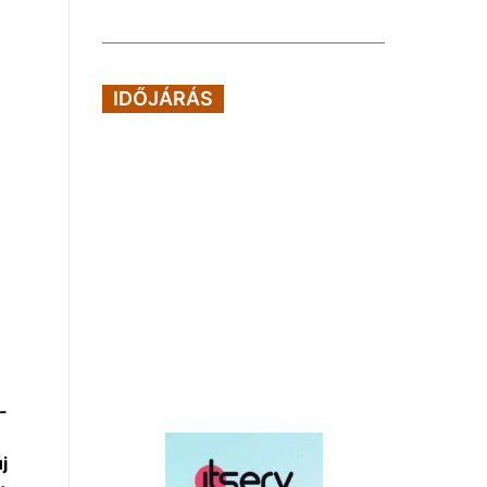
IDŐJÁRÁS
-
j