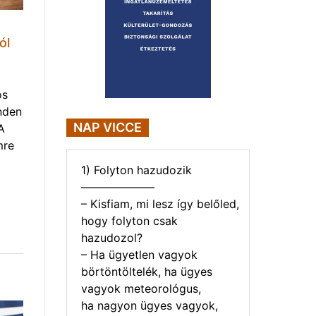
ól
os
nden
NAP VICCE
A
mre
1) Folyton hazudozik
——————–
– Kisfiam, mi lesz így belőled,
hogy folyton csak
hazudozol?
– Ha ügyetlen vagyok
börtöntöltelék, ha ügyes
vagyok meteorológus,
ha nagyon ügyes vagyok,