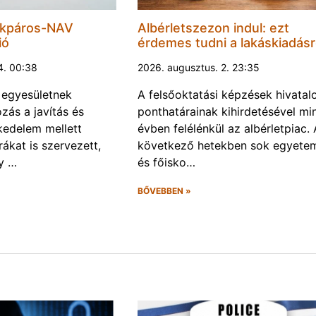
ékpáros-NAV
Albérletszezon indul: ezt
ió
érdemes tudni a lakáskiadásr
4. 00:38
2026. augusztus. 2. 23:35
 egyesületnek
A felsőoktatási képzések hivatal
ozás a javítás és
ponthatárainak kihirdetésével mi
kedelem mellett
évben felélénkül az albérletpiac. 
úrákat is szervezett,
következő hetekben sok egyete
gy …
és főisko…
BŐVEBBEN »