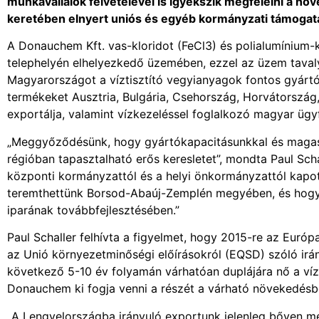
munkavállalók felvételével is igyekszik megfelelni a nö
keretében elnyert uniós és egyéb kormányzati támogat
A Donauchem Kft. vas-kloridot (FeCl3) és polialumínium
telephelyén elhelyezkedő üzemében, ezzel az üzem tavaly 
Magyarországot a víztisztító vegyianyagok fontos gyárt
termékeket Ausztria, Bulgária, Csehország, Horvátország,
exportálja, valamint vízkezeléssel foglalkozó magyar ügyf
„Meggyőződésünk, hogy gyártókapacitásunkkal és magas m
régióban tapasztalható erős keresletet”, mondta Paul Sc
központi kormányzattól és a helyi önkormányzattól kapo
teremthettünk Borsod-Abaúj-Zemplén megyében, és hogy r
iparának továbbfejlesztésében.”
Paul Schaller felhívta a figyelmet, hogy 2015-re az Európ
az Unió környezetminőségi előírásokról (EQSD) szóló irá
következő 5-10 év folyamán várhatóan duplájára nő a vízkez
Donauchem ki fogja venni a részét a várható növekedésb
„A Lengyelországba irányuló exportunk jelenleg bőven m