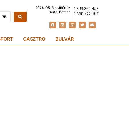
2026. 08. 6. csütörtök
1 EUR 362 HUF
Berta, Bettina
1 GBP 422 HUF
SPORT
GASZTRO
BULVÁR