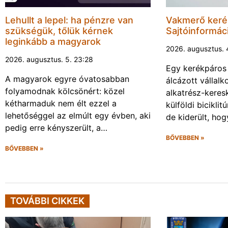
Lehullt a lepel: ha pénzre van
Vakmerő ker
szükségük, tőlük kérnek
Sajtóinformác
leginkább a magyarok
2026. augusztus. 
2026. augusztus. 5. 23:28
Egy kerékpáros
A magyarok egyre óvatosabban
álcázott vállalk
folyamodnak kölcsönért: közel
alkatrész-keres
kétharmaduk nem élt ezzel a
külföldi biciklit
lehetőséggel az elmúlt egy évben, aki
de kiderült, ho
pedig erre kényszerült, a…
BŐVEBBEN »
BŐVEBBEN »
TOVÁBBI CIKKEK