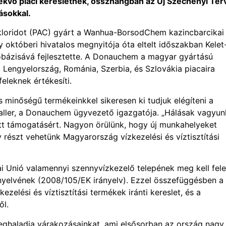
vekvő piaci keresletnek, összhangban az Új Széchenyi Ter
ásokkal.
-kloridot (PAC) gyárt a Wanhua-BorsodChem kazincbarcikai
októberi hivatalos megnyitója óta eltelt időszakban Kelet
óbázisává fejlesztette. A Donauchem a magyar gyártású
 Lengyelország, Románia, Szerbia, és Szlovákia piacaira
eleknek értékesíti.
inőségű termékeinkkel sikeresen ki tudjuk elégíteni a
haller, a Donauchem ügyvezető igazgatója. „Hálásak vagyun
tt támogatásért. Nagyon örülünk, hogy új munkahelyeket
észt vehetünk Magyarország vízkezelési és víztisztítási
ai Unió valamennyi szennyvízkezelő telepének meg kell fele
nyelvének (2008/105/EK irányelv). Ezzel összefüggésben a
elési és víztisztítási termékek iránti kereslet, és a
ől.
eghaladja várakozásainkat, ami elsősorban az ország nagy