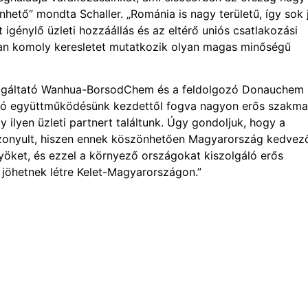
nhető” mondta Schaller. „Románia is nagy területű, így sok 
igénylő üzleti hozzáállás és az eltérő uniós csatlakozási
ágban komoly keresletet mutatkozik olyan magas minőségű
zolgáltató Wanhua-BorsodChem és a feldolgozó Donauchem
ló együttműködésünk kezdettől fogva nagyon erős szakma
ilyen üzleti partnert találtunk. Úgy gondoljuk, hogy a
bizonyult, hiszen ennek köszönhetően Magyarország kedvez
őnyöket, és ezzel a környező országokat kiszolgáló erős
 jöhetnek létre Kelet-Magyarországon.”