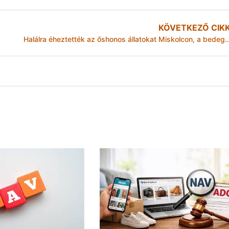
KÖVETKEZŐ CIK
Halálra éheztették az őshonos állatokat Miskolcon, a bedegvölgy