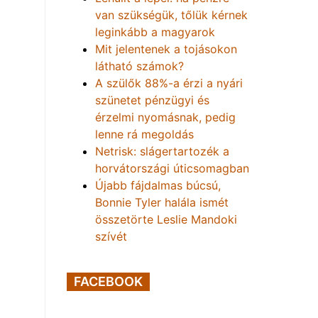
van szükségük, tőlük kérnek
leginkább a magyarok
Mit jelentenek a tojásokon
látható számok?
A szülők 88%-a érzi a nyári
szünetet pénzügyi és
érzelmi nyomásnak, pedig
lenne rá megoldás
Netrisk: slágertartozék a
horvátországi úticsomagban
Újabb fájdalmas búcsú,
Bonnie Tyler halála ismét
összetörte Leslie Mandoki
szívét
FACEBOOK