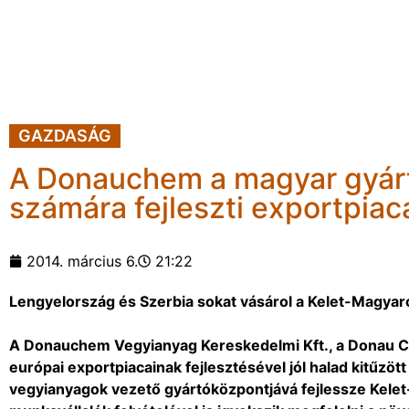
GAZDASÁG
A Donauchem a magyar gyárt
számára fejleszti exportpiaca
2014. március 6.
21:22
Lengyelország és Szerbia sokat vásárol a Kelet-Magya
A Donauchem Vegyianyag Kereskedelmi Kft., a Donau Ch
európai exportpiacainak fejlesztésével jól halad kitűzöt
vegyianyagok vezető gyártóközpontjává fejlessze Kelet-