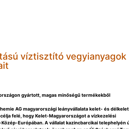
ású víztisztító vegyianyagok
it
rországon gyártott, magas minőségű termékekből
emie AG magyarországi leányvállalata kelet- és délkelet
t célja felé, hogy Kelet-Magyarországot a vízkezelési
Közép-Európában. A vállalat kazincbarcikai telephelyén ú