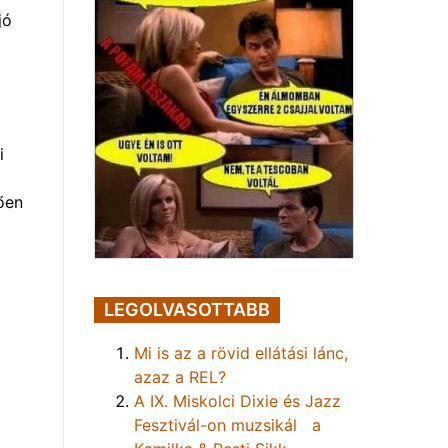
jó
i
ően
LEGOLVASOTTABB
Mi is az a rövid ellátási lánc,
azaz a REL?
A IX. Miskolci Dixie és Jazz
Fesztivál-on muzsikál a