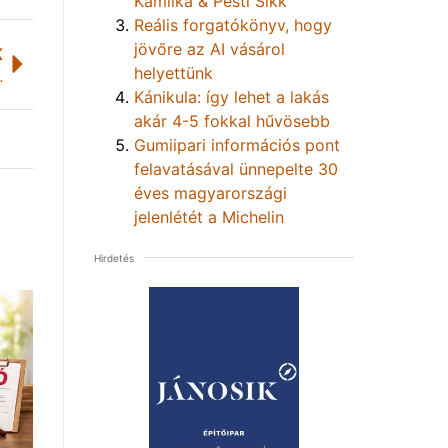
Kamilka & Pesti Sikk
Reális forgatókönyv, hogy
jövőre az AI vásárol
K
helyettünk
i mintagazdaságban?
Kánikula: így lehet a lakás
akár 4-5 fokkal hűvösebb
Gumiipari információs pont
felavatásával ünnepelte 30
éves magyarországi
jelenlétét a Michelin
Hirdetés