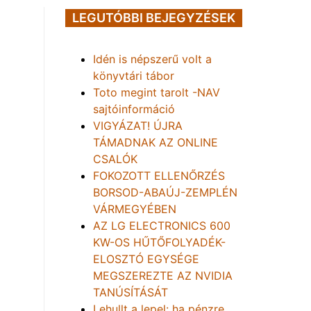
LEGUTÓBBI BEJEGYZÉSEK
Idén is népszerű volt a
könyvtári tábor
Toto megint tarolt -NAV
sajtóinformáció
VIGYÁZAT! ÚJRA
TÁMADNAK AZ ONLINE
CSALÓK
FOKOZOTT ELLENŐRZÉS
BORSOD-ABAÚJ-ZEMPLÉN
VÁRMEGYÉBEN
AZ LG ELECTRONICS 600
KW-OS HŰTŐFOLYADÉK-
ELOSZTÓ EGYSÉGE
MEGSZEREZTE AZ NVIDIA
TANÚSÍTÁSÁT
Lehullt a lepel: ha pénzre