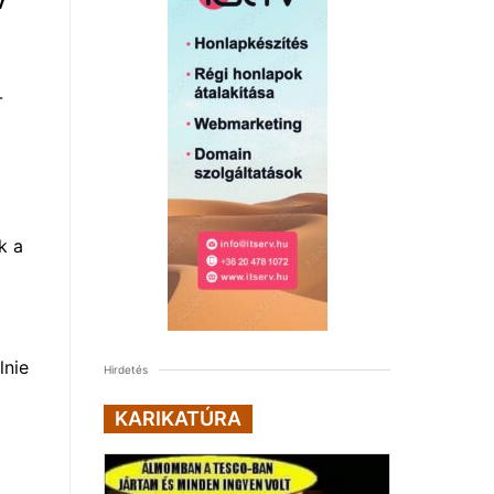
v
-
k a
lnie
Hirdetés
KARIKATÚRA