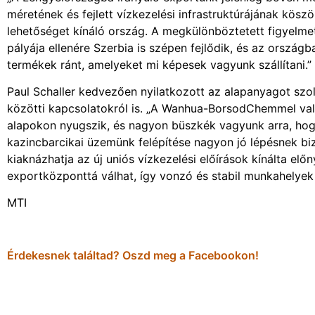
méretének és fejlett vízkezelési infrastruktúrájának köszö
lehetőséget kínáló ország. A megkülönböztetett figyelmet 
pályája ellenére Szerbia is szépen fejlődik, és az orsz
termékek ránt, amelyeket mi képesek vagyunk szállítani.”
Paul Schaller kedvezően nyilatkozott az alapanyagot s
közötti kapcsolatokról is. „A Wanhua-BorsodChemmel va
alapokon nyugszik, és nagyon büszkék vagyunk arra, hogy 
kazincbarcikai üzemünk felépítése nagyon jó lépésnek 
kiaknázhatja az új uniós vízkezelési előírások kínálta el
exportközponttá válhat, így vonzó és stabil munkahelyek
MTI
Érdekesnek találtad? Oszd meg a Facebookon!