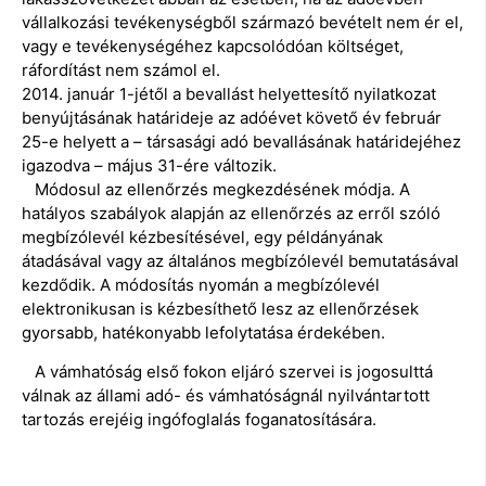
vállalkozási tevékenységből származó bevételt nem ér el,
vagy e tevékenységéhez kapcsolódóan költséget,
ráfordítást nem számol el.
2014. január 1-jétől a bevallást helyettesítő nyilatkozat
benyújtásának határideje az adóévet követő év február
25-e helyett a – társasági adó bevallásának határidejéhez
igazodva – május 31-ére változik.
Módosul az ellenőrzés megkezdésének módja. A
hatályos szabályok alapján az ellenőrzés az erről szóló
megbízólevél kézbesítésével, egy példányának
átadásával vagy az általános megbízólevél bemutatásával
kezdődik. A módosítás nyomán a megbízólevél
elektronikusan is kézbesíthető lesz az ellenőrzések
gyorsabb, hatékonyabb lefolytatása érdekében.
A vámhatóság első fokon eljáró szervei is jogosulttá
válnak az állami adó- és vámhatóságnál nyilvántartott
tartozás erejéig ingófoglalás foganatosítására.