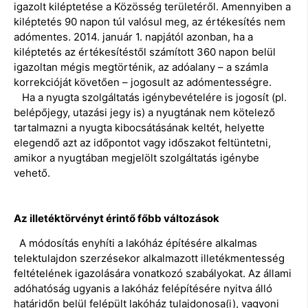
igazolt kiléptetése a Közösség területéről. Amennyiben a
kiléptetés 90 napon túl valósul meg, az értékesítés nem
adómentes. 2014. január 1. napjától azonban, ha a
kiléptetés az értékesítéstől számított 360 napon belül
igazoltan mégis megtörténik, az adóalany – a számla
korrekcióját követően – jogosult az adómentességre.
Ha a nyugta szolgáltatás igénybevételére is jogosít (pl.
belépőjegy, utazási jegy is) a nyugtának nem kötelező
tartalmazni a nyugta kibocsátásának keltét, helyette
elegendő azt az időpontot vagy időszakot feltüntetni,
amikor a nyugtában megjelölt szolgáltatás igénybe
vehető.
Az illetéktörvényt érintő főbb változások
A módosítás enyhíti a lakóház építésére alkalmas
telektulajdon szerzésekor alkalmazott illetékmentesség
feltételének igazolására vonatkozó szabályokat. Az állami
adóhatóság ugyanis a lakóház felépítésére nyitva álló
határidőn belül felépült lakóház tulajdonosa(i), vagyoni