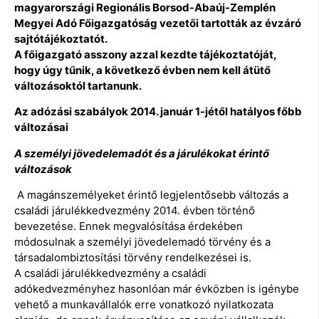
magyarországi Regionális Borsod-Abaúj-Zemplén
Megyei Adó Főigazgatóság vezetői tartották az évzáró
sajtótájékoztatót.
A főigazgató asszony azzal kezdte tájékoztatóját,
hogy úgy tűnik, a következő évben nem kell átütő
változásoktól tartanunk.
Az adózási szabályok 2014. január 1-jétől hatályos főbb
változásai
A személyi jövedelemadót és a járulékokat érintő
változások
A magánszemélyeket érintő legjelentősebb változás a
családi járulékkedvezmény 2014. évben történő
bevezetése. Ennek megvalósítása érdekében
módosulnak a személyi jövedelemadó törvény és a
társadalombiztosítási törvény rendelkezései is.
A családi járulékkedvezmény a családi
adókedvezményhez hasonlóan már évközben is igénybe
vehető a munkavállalók erre vonatkozó nyilatkozata