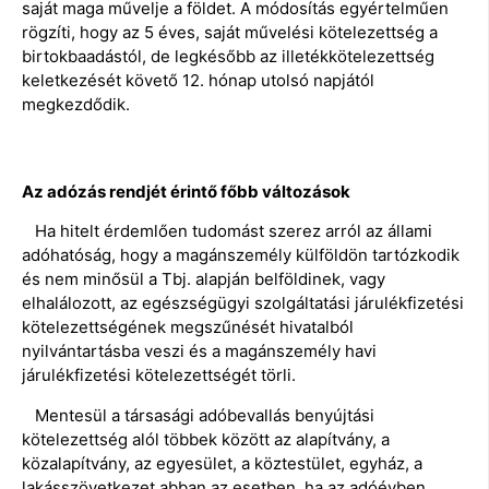
saját maga művelje a földet. A módosítás egyértelműen
rögzíti, hogy az 5 éves, saját művelési kötelezettség a
birtokbaadástól, de legkésőbb az illetékkötelezettség
keletkezését követő 12. hónap utolsó napjától
megkezdődik.
Az adózás rendjét érintő főbb változások
Ha hitelt érdemlően tudomást szerez arról az állami
adóhatóság, hogy a magánszemély külföldön tartózkodik
és nem minősül a Tbj. alapján belföldinek, vagy
elhalálozott, az egészségügyi szolgáltatási járulékfizetési
kötelezettségének megszűnését hivatalból
nyilvántartásba veszi és a magánszemély havi
járulékfizetési kötelezettségét törli.
Mentesül a társasági adóbevallás benyújtási
kötelezettség alól többek között az alapítvány, a
közalapítvány, az egyesület, a köztestület, egyház, a
lakásszövetkezet abban az esetben, ha az adóévben