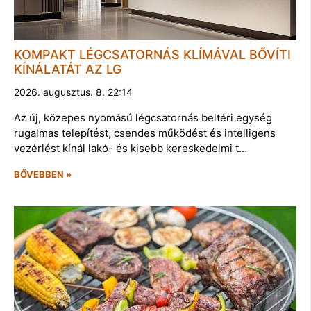
KOMPAKT LÉGCSATORNÁS KLÍMÁVAL BŐVÍTI
KÍNÁLATÁT AZ LG
2026. augusztus. 8. 22:14
Az új, közepes nyomású légcsatornás beltéri egység
rugalmas telepítést, csendes működést és intelligens
vezérlést kínál lakó- és kisebb kereskedelmi t…
BŐVEBBEN »