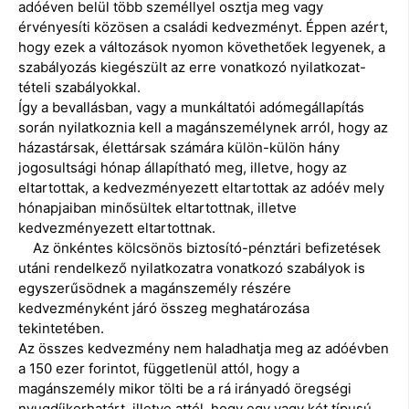
adóéven belül több személlyel osztja meg vagy
érvényesíti közösen a családi kedvezményt. Éppen azért,
hogy ezek a változások nyomon követhetőek legyenek, a
szabályozás kiegészült az erre vonatkozó nyilatkozat-
tételi szabályokkal.
Így a bevallásban, vagy a munkáltatói adómegállapítás
során nyilatkoznia kell a magánszemélynek arról, hogy az
házastársak, élettársak számára külön-külön hány
jogosultsági hónap állapítható meg, illetve, hogy az
eltartottak, a kedvezményezett eltartottak az adóév mely
hónapjaiban minősültek eltartottnak, illetve
kedvezményezett eltartottnak.
Az önkéntes kölcsönös biztosító-pénztári befizetések
utáni rendelkező nyilatkozatra vonatkozó szabályok is
egyszerűsödnek a magánszemély részére
kedvezményként járó összeg meghatározása
tekintetében.
Az összes kedvezmény nem haladhatja meg az adóévben
a 150 ezer forintot, függetlenül attól, hogy a
magánszemély mikor tölti be a rá irányadó öregségi
nyugdíjkorhatárt, illetve attól, hogy egy vagy két típusú