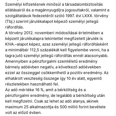
Személyi kifizetésnek minősül a társadalombiztosítás
ellátásairól és a magánnyugdíjra jogosultakról, valamint e
szolgáltatások fedezetéről szóló 1997. évi LXXX. törvény
(Tbj.) szerint járulékalapot képező személyi jellegű
ráfordítás.
A törvény 2012. novemberi módosításai értelmében a
képzett járulékalapra tekintettel megfizetett járulék is
KIVA.–alapot képez, azaz személyi jellegű ráfordításként
a minimálbér 112,5 százalékát kell figyelembe venni, ha a
tagra jutó személyi jellegű ráfordítás ennél alacsonyabb.
Amennyiben a pénzforgalmi szemléletű eredmény
bármely adóévben negatív, a következő adóévekben
ezzel az összeggel csökkenthető a pozitív eredmény. Az
elhatárolt veszteség összege így 10 év alatt, egyenlő
részletekben használható fel.
Az adó mértéke 16 %, amit a bérköltség és a
pénzforgalmi eredmény, de legalább a bérköltség után
kell megfizetni. Csak az lehet az adó alanya, akinek
maximum 25 alkalmazottja és 500 millió forint bevétele
volt az előző évben.