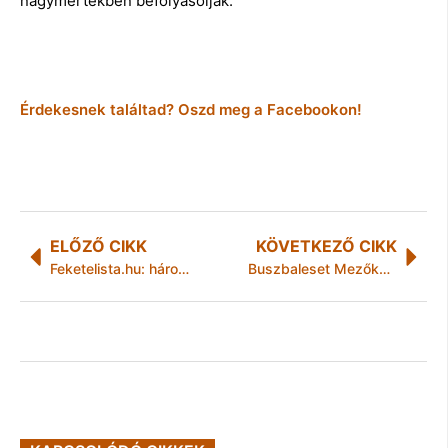
nagymértékben befolyásolják.
Érdekesnek találtad? Oszd meg a Facebookon!
ELŐZŐ CIKK
KÖVETKEZŐ CIKK
Feketelista.hu: háromszor több cég adószámát függesztette fel a NAV, mint tavaly
Buszbaleset Mezőkövesdnél