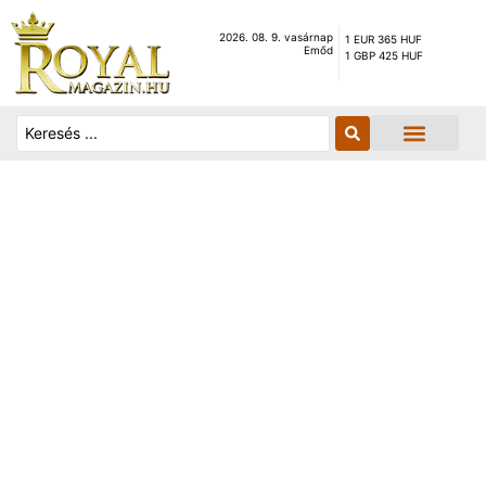
2026. 08. 9. vasárnap
1 EUR 365 HUF
Emőd
1 GBP 425 HUF