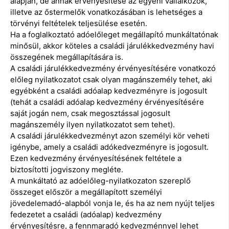
alapján, de annak érvényesítése az egyéni vállalkozók,
illetve az őstermelők vonatkozásában is lehetséges a
törvényi feltételek teljesülése esetén.
Ha a foglalkoztató adóelőleget megállapító munkáltatónak
minősül, akkor köteles a családi járulékkedvezmény havi
összegének megállapítására is.
A családi járulékkedvezmény érvényesítésére vonatkozó
előleg nyilatkozatot csak olyan magánszemély tehet, aki
egyébként a családi adóalap kedvezményre is jogosult
(tehát a családi adóalap kedvezmény érvényesítésére
saját jogán nem, csak megosztással jogosult
magánszemély ilyen nyilatkozatot sem tehet).
A családi járulékkedvezményt azon személyi kör veheti
igénybe, amely a családi adókedvezményre is jogosult.
Ezen kedvezmény érvényesítésének feltétele a
biztosítotti jogviszony megléte.
A munkáltató az adóelőleg-nyilatkozaton szereplő
összeget először a megállapított személyi
jövedelemadó-alapból vonja le, és ha az nem nyújt teljes
fedezetet a családi (adóalap) kedvezmény
érvényesítésre, a fennmaradó kedvezménnyel lehet