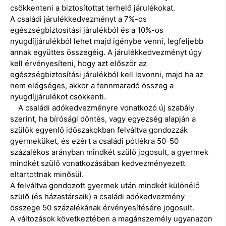
csökkenteni a biztosítottat terhelő járulékokat.
A családi járulékkedvezményt a 7%-os
egészségbiztosítási járulékból és a 10%-os
nyugdíjjárulékból lehet majd igénybe venni, legfeljebb
annak együttes összegéig. A járulékkedvezményt úgy
kell érvényesíteni, hogy azt először az
egészségbiztosítási járulékból kell levonni, majd ha az
nem elégséges, akkor a fennmaradó összeg a
nyugdíjjárulékot csökkenti.
A családi adókedvezményre vonatkozó új szabály
szerint, ha bírósági döntés, vagy egyezség alapján a
szülők egyenlő időszakokban felváltva gondozzák
gyermeküket, és ezért a családi pótlékra 50-50
százalékos arányban mindkét szülő jogosult, a gyermek
mindkét szülő vonatkozásában kedvezményezett
eltartottnak minősül.
A felváltva gondozott gyermek után mindkét különélő
szülő (és házastársaik) a családi adókedvezmény
összege 50 százalékának érvényesítésére jogosult.
A változások következtében a magánszemély ugyanazon