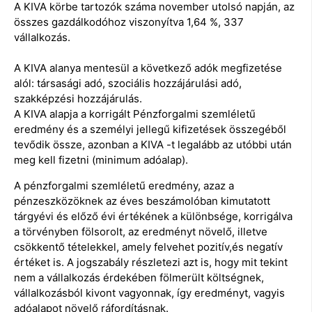
A KIVA körbe tartozók száma november utolsó napján, az
összes gazdálkodóhoz viszonyítva 1,64 %, 337
vállalkozás.
A KIVA alanya mentesül a következő adók megfizetése
alól: társasági adó, szociális hozzájárulási adó,
szakképzési hozzájárulás.
A KIVA alapja a korrigált Pénzforgalmi szemléletű
eredmény és a személyi jellegű kifizetések összegéből
tevődik össze, azonban a KIVA -t legalább az utóbbi után
meg kell fizetni (minimum adóalap).
A pénzforgalmi szemléletű eredmény, azaz a
pénzeszközöknek az éves beszámolóban kimutatott
tárgyévi és előző évi értékének a különbsége, korrigálva
a törvényben fölsorolt, az eredményt növelő, illetve
csökkentő tételekkel, amely felvehet pozitív,és negatív
értéket is. A jogszabály részletezi azt is, hogy mit tekint
nem a vállalkozás érdekében fölmerült költségnek,
vállalkozásból kivont vagyonnak, így eredményt, vagyis
adóalapot növelő ráfordításnak.