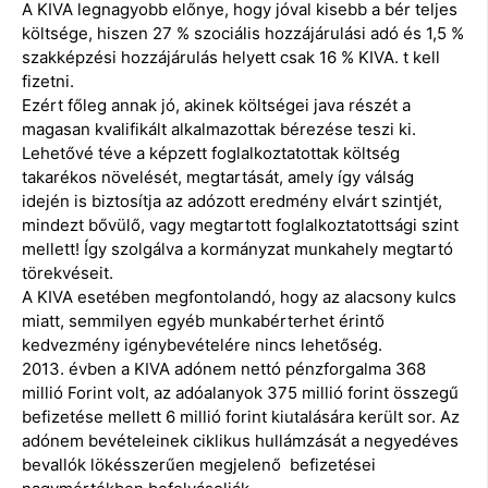
A KIVA legnagyobb előnye, hogy jóval kisebb a bér teljes
költsége, hiszen 27 % szociális hozzájárulási adó és 1,5 %
szakképzési hozzájárulás helyett csak 16 % KIVA. t kell
fizetni.
Ezért főleg annak jó, akinek költségei java részét a
magasan kvalifikált alkalmazottak bérezése teszi ki.
Lehetővé téve a képzett foglalkoztatottak költség
takarékos növelését, megtartását, amely így válság
idején is biztosítja az adózott eredmény elvárt szintjét,
mindezt bővülő, vagy megtartott foglalkoztatottsági szint
mellett! Így szolgálva a kormányzat munkahely megtartó
törekvéseit.
A KIVA esetében megfontolandó, hogy az alacsony kulcs
miatt, semmilyen egyéb munkabérterhet érintő
kedvezmény igénybevételére nincs lehetőség.
2013. évben a KIVA adónem nettó pénzforgalma 368
millió Forint volt, az adóalanyok 375 millió forint összegű
befizetése mellett 6 millió forint kiutalására került sor. Az
adónem bevételeinek ciklikus hullámzását a negyedéves
bevallók lökésszerűen megjelenő befizetései