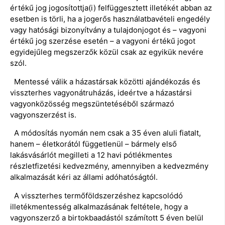
értékű jog jogosítottja(i) felfüggesztett illetékét abban az
esetben is törli, ha a jogerős használatbavételi engedély
vagy hatósági bizonyítvány a tulajdonjogot és – vagyoni
értékű jog szerzése esetén – a vagyoni értékű jogot
egyidejűleg megszerzők közül csak az egyikük nevére
szól.
Mentessé válik a házastársak közötti ajándékozás és
visszterhes vagyonátruházás, ideértve a házastársi
vagyonközösség megszüntetéséből származó
vagyonszerzést is.
A módosítás nyomán nem csak a 35 éven aluli fiatalt,
hanem – életkorától függetlenül – bármely első
lakásvásárlót megilleti a 12 havi pótlékmentes
részletfizetési kedvezmény, amennyiben a kedvezmény
alkalmazását kéri az állami adóhatóságtól.
A visszterhes termőföldszerzéshez kapcsolódó
illetékmentesség alkalmazásának feltétele, hogy a
vagyonszerző a birtokbaadástól számított 5 éven belül