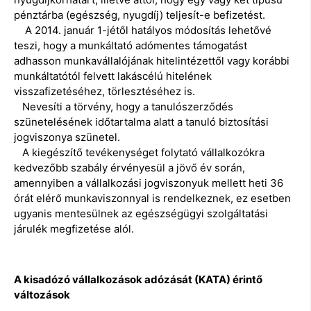
pénztárba (egészség, nyugdíj) teljesít-e befizetést.
A 2014. január 1-jétől hatályos módosítás lehetővé
teszi, hogy a munkáltató adómentes támogatást
adhasson munkavállalójának hitelintézettől vagy korábbi
munkáltatótól felvett lakáscélú hitelének
visszafizetéséhez, törlesztéséhez is.
Nevesíti a törvény, hogy a tanulószerződés
szünetelésének időtartalma alatt a tanuló biztosítási
jogviszonya szünetel.
A kiegészítő tevékenységet folytató vállalkozókra
kedvezőbb szabály érvényesül a jövő év során,
amennyiben a vállalkozási jogviszonyuk mellett heti 36
órát elérő munkaviszonnyal is rendelkeznek, ez esetben
ugyanis mentesülnek az egészségügyi szolgáltatási
járulék megfizetése alól.
A kisadózó vállalkozások adózását (KATA) érintő
változások