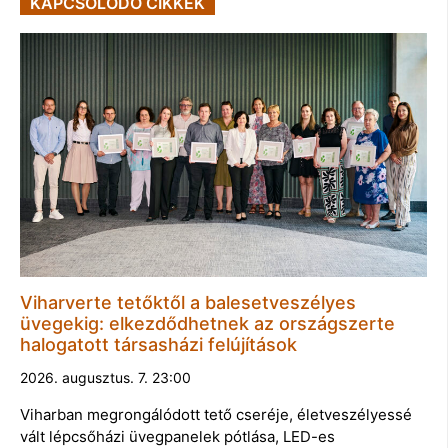
KAPCSOLÓDÓ CIKKEK
Viharverte tetőktől a balesetveszélyes
üvegekig: elkezdődhetnek az országszerte
halogatott társasházi felújítások
2026. augusztus. 7. 23:00
Viharban megrongálódott tető cseréje, életveszélyessé
vált lépcsőházi üvegpanelek pótlása, LED-es