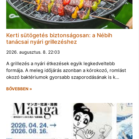
Kerti sütögetés biztonságosan: a Nébih
tanácsai nyári grillezéshez
2026. augusztus. 8. 22:03
A grillezés a nyári étkezések egyik legkedveltebb
formája. A meleg időjárás azonban a kórokozó, romlást
okozó baktériumok gyorsabb szaporodásának is k…
BŐVEBBEN »