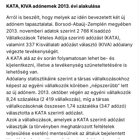
KATA, KIVA adónemek 2013. évi alakulása
Arról is beszélt, hogy melyek az idén bevezetett két új
adónem tapasztalatai. Borsod-Abaúj-Zemplén megyében
2013. novemberi adatok szerint 2 766 Kisadózó
Vállalkozások Tételes Adója szerinti adózást (KATA),
valamint 337 Kisvállalati adózást választó (KIVA) adóalany
végezte tevékenységét.
A KATA alá az év során folyamatosan lehet be- és
kijelentkezni, illetve a tevékenység szüneteltetésére is
lehetőség van.
Adóalany statisztikáink szerint a társas vállalkozásokhoz
képest az egyéni vállalkozók körében „népszerűbb” lett
az új adónem. 2013. október végén az egyéni vállalkozók
8,24 százaléka (2 419 vállalkozás), míg a társas
vállalkozásoknak összesen 1,74 százaléka (347 adózó)
választotta a KATA szerinti adózást.
Azok a vállalkozások, amelyek a KATA szerinti adózást
választják (a törvényben meghatározott feltételek
teljesülése esetén) mentesülnek az általuk bejelentett