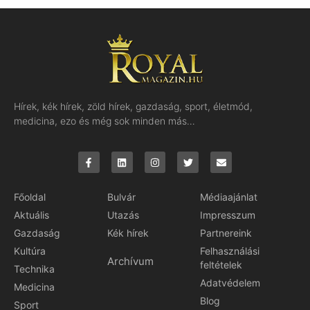
Hírek, kék hírek, zöld hírek, gazdaság, sport, életmód,
medicina, ezo és még sok minden más…
Főoldal
Bulvár
Médiaajánlat
Aktuális
Utazás
Impresszum
Gazdaság
Kék hírek
Partnereink
Kultúra
Felhasználási
Archívum
feltételek
Technika
Adatvédelem
Medicina
Blog
Sport