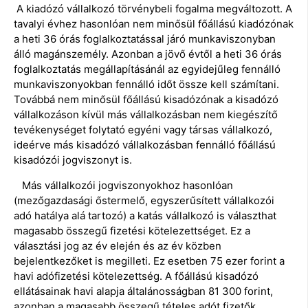
A kiadózó vállalkozó törvénybeli fogalma megváltozott. A
tavalyi évhez hasonlóan nem minősül főállású kiadózónak
a heti 36 órás foglalkoztatással járó munkaviszonyban
álló magánszemély. Azonban a jövő évtől a heti 36 órás
foglalkoztatás megállapításánál az egyidejűleg fennálló
munkaviszonyokban fennálló időt össze kell számítani.
Továbbá nem minősül főállású kisadózónak a kisadózó
vállalkozáson kívül más vállalkozásban nem kiegészítő
tevékenységet folytató egyéni vagy társas vállalkozó,
ideérve más kisadózó vállalkozásban fennálló főállású
kisadózói jogviszonyt is.
Más vállalkozói jogviszonyokhoz hasonlóan
(mezőgazdasági őstermelő, egyszerűsített vállalkozói
adó hatálya alá tartozó) a katás vállalkozó is választhat
magasabb összegű fizetési kötelezettséget. Ez a
választási jog az év elején és az év közben
bejelentkezőket is megilleti. Ez esetben 75 ezer forint a
havi adófizetési kötelezettség. A főállású kisadózó
ellátásainak havi alapja általánosságban 81 300 forint,
azonban a magasabb összegű tételes adót fizetők