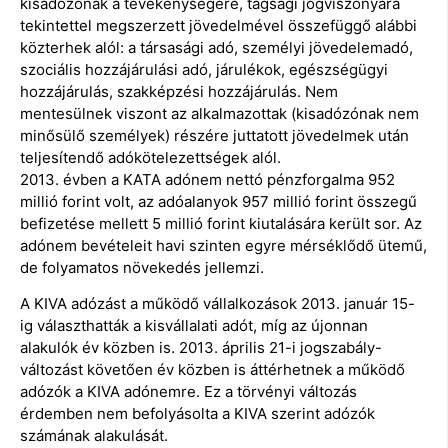
kisadózónak a tevékenységére, tagsági jogviszonyára
tekintettel megszerzett jövedelmével összefüggő alábbi
közterhek alól: a társasági adó, személyi jövedelemadó,
szociális hozzájárulási adó, járulékok, egészségügyi
hozzájárulás, szakképzési hozzájárulás. Nem
mentesülnek viszont az alkalmazottak (kisadózónak nem
minősülő személyek) részére juttatott jövedelmek után
teljesítendő adókötelezettségek alól.
2013. évben a KATA adónem nettó pénzforgalma 952
millió forint volt, az adóalanyok 957 millió forint összegű
befizetése mellett 5 millió forint kiutalására került sor. Az
adónem bevételeit havi szinten egyre mérséklődő ütemű,
de folyamatos növekedés jellemzi.
A KIVA adózást a működő vállalkozások 2013. január 15-
ig választhatták a kisvállalati adót, míg az újonnan
alakulók év közben is. 2013. április 21-i jogszabály-
változást követően év közben is áttérhetnek a működő
adózók a KIVA adónemre. Ez a törvényi változás
érdemben nem befolyásolta a KIVA szerint adózók
számának alakulását.