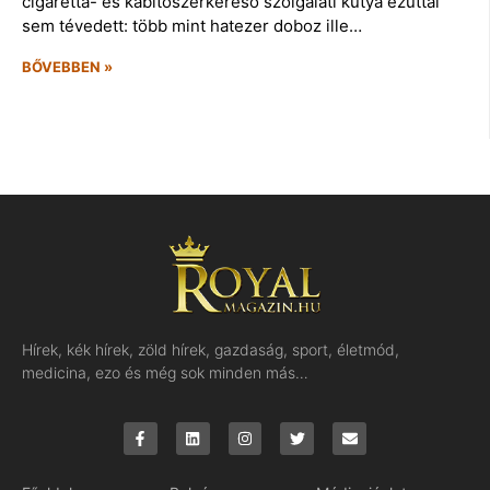
cigaretta- és kábítószerkereső szolgálati kutya ezúttal
sem tévedett: több mint hatezer doboz ille…
BŐVEBBEN »
Hírek, kék hírek, zöld hírek, gazdaság, sport, életmód,
medicina, ezo és még sok minden más…