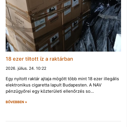
18 ezer tiltott íz a raktárban
2026. július. 24. 10:22
Egy nyitott raktár ajtaja mögött több mint 18 ezer illegális
elektronikus cigaretta lapult Budapesten. A NAV
pénzügyőrei egy közterületi ellenőrzés so…
BŐVEBBEN »