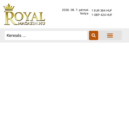
2026. 08. 7. péntek
1 EUR 364 HUF
Ibolya
1 GBP 424 HUF