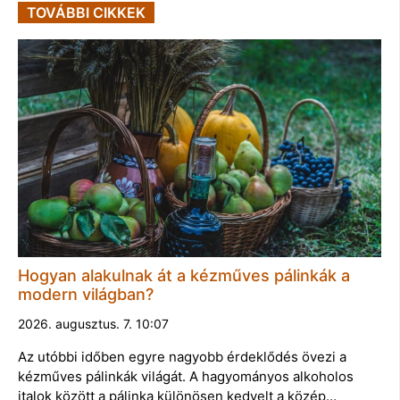
TOVÁBBI CIKKEK
Hogyan alakulnak át a kézműves pálinkák a
modern világban?
2026. augusztus. 7. 10:07
Az utóbbi időben egyre nagyobb érdeklődés övezi a
kézműves pálinkák világát. A hagyományos alkoholos
italok között a pálinka különösen kedvelt a közép…