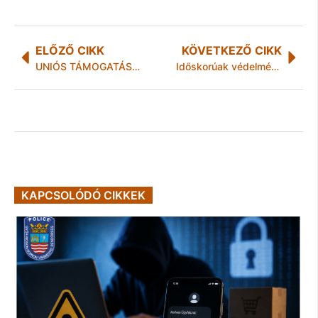
ELŐZŐ CIKK
KÖVETKEZŐ CIKK
UNIÓS TÁMOGATÁSBÓL VALÓSUT MEG HEJŐKERESZTÚR KÖZSÉG TELEPÜLÉSFEJLESZTÉSE
Időskorúak védelmében
KAPCSOLÓDÓ CIKKEK