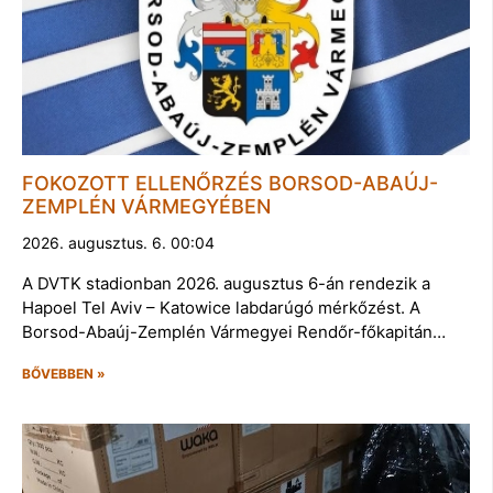
FOKOZOTT ELLENŐRZÉS BORSOD-ABAÚJ-
ZEMPLÉN VÁRMEGYÉBEN
2026. augusztus. 6. 00:04
A DVTK stadionban 2026. augusztus 6-án rendezik a
Hapoel Tel Aviv – Katowice labdarúgó mérkőzést. A
Borsod-Abaúj-Zemplén Vármegyei Rendőr-főkapitán…
BŐVEBBEN »