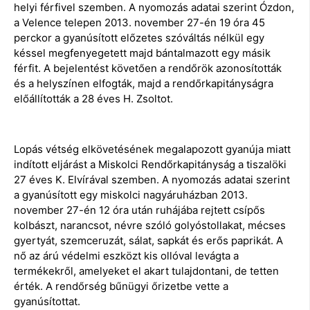
helyi férfivel szemben. A nyomozás adatai szerint Ózdon,
a Velence telepen 2013. november 27-én 19 óra 45
perckor a gyanúsított előzetes szóváltás nélkül egy
késsel megfenyegetett majd bántalmazott egy másik
férfit. A bejelentést követően a rendőrök azonosították
és a helyszínen elfogták, majd a rendőrkapitányságra
előállították a 28 éves H. Zsoltot.
Lopás vétség elkövetésének megalapozott gyanúja miatt
indított eljárást a Miskolci Rendőrkapitányság a tiszalöki
27 éves K. Elvírával szemben. A nyomozás adatai szerint
a gyanúsított egy miskolci nagyáruházban 2013.
november 27-én 12 óra után ruhájába rejtett csípős
kolbászt, narancsot, névre szóló golyóstollakat, mécses
gyertyát, szemceruzát, sálat, sapkát és erős paprikát. A
nő az árú védelmi eszközt kis ollóval levágta a
termékekről, amelyeket el akart tulajdontani, de tetten
érték. A rendőrség bűnügyi őrizetbe vette a
gyanúsítottat.