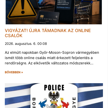
VIGYÁZAT! ÚJRA TÁMADNAK AZ ONLINE
CSALÓK
2026. augusztus. 6. 00:08
Az elmúlt napokban Győr-Moson-Sopron vármegyében
ismét több online csalás miatt érkezett feljelentés a
rendőrségre. Az elkövetők változatos módszerekk…
BŐVEBBEN »