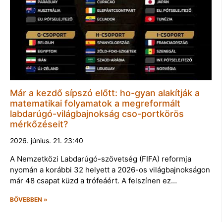
Már a kezdő sípszó előtt: ho-gyan alakítják a
matematikai folyamatok a megreformált
labdarúgó-világbajnokság cso-portkörös
mérkőzéseit?
2026. június. 21. 23:40
A Nemzetközi Labdarúgó-szövetség (FIFA) reformja
nyomán a korábbi 32 helyett a 2026-os világbajnokságon
már 48 csapat küzd a trófeáért. A felszínen ez…
BŐVEBBEN »