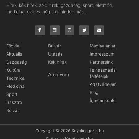
Hírek, kék hírek, zöld hírek, gazdaság, sport, életmód,
medicina, ezo és még sok minden más…
Főoldal
Bulvár
Médiaajánlat
Aktuális
Utazás
Impresszum
Gazdaság
Kék hírek
Partnereink
Kultúra
Felhasználási
Archívum
feltételek
Technika
Adatvédelem
Medicina
Blog
Sport
Írjon nekünk!
Gasztro
Bulvár
Copyright © 2026 Royalmagazin.hu
Sitebuild:
Kreativweb.hu