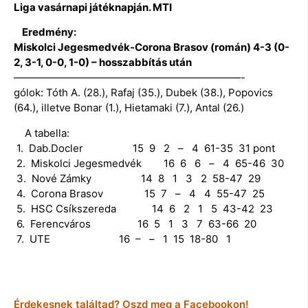
Liga vasárnapi játéknapján. MTI
Eredmény:
Miskolci Jegesmedvék-Corona Brasov (román) 4-3 (0-
2, 3-1, 0-0, 1-0) – hosszabbítás után
——————————————————————-
gólok: Tóth A. (28.), Rafaj (35.), Dubek (38.), Popovics
(64.), illetve Bonar (1.), Hietamaki (7.), Antal (26.)
A tabella:
1. Dab.Docler 15 9 2 – 4 61-35 31 pont
2. Miskolci Jegesmedvék 16 6 6 – 4 65-46 30
3. Nové Zámky 14 8 1 3 2 58-47 29
4. Corona Brasov 15 7 – 4 4 55-47 25
5. HSC Csíkszereda 14 6 2 1 5 43-42 23
6. Ferencváros 16 5 1 3 7 63-66 20
7. UTE 16 – – 1 15 18-80 1
Érdekesnek találtad? Oszd meg a Facebookon!