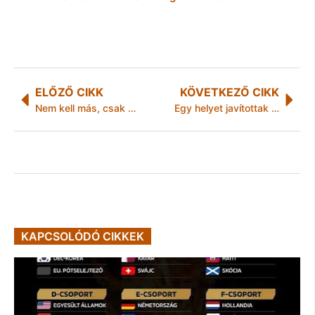
ELŐZŐ CIKK
KÖVETKEZŐ CIKK
Nem kell más, csak egy musical
Egy helyet javítottak az MVSI tornász-lányai
KAPCSOLÓDÓ CIKKEK