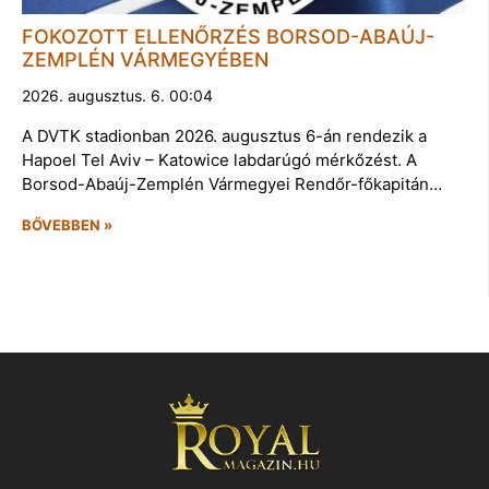
FOKOZOTT ELLENŐRZÉS BORSOD-ABAÚJ-
ZEMPLÉN VÁRMEGYÉBEN
2026. augusztus. 6. 00:04
A DVTK stadionban 2026. augusztus 6-án rendezik a
Hapoel Tel Aviv – Katowice labdarúgó mérkőzést. A
Borsod-Abaúj-Zemplén Vármegyei Rendőr-főkapitán…
BŐVEBBEN »