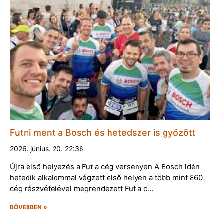
Futni ment a Bosch és hetedszer is győzött
2026. június. 20. 22:36
Újra első helyezés a Fut a cég versenyen A Bosch idén
hetedik alkalommal végzett első helyen a több mint 860
cég részvételével megrendezett Fut a c…
BŐVEBBEN »