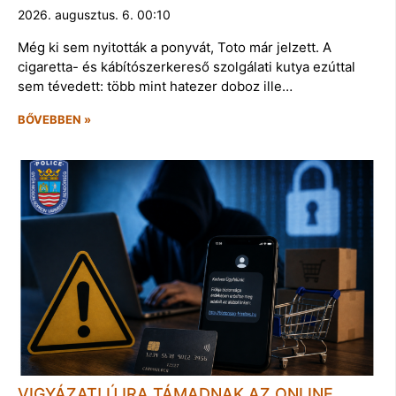
2026. augusztus. 6. 00:10
Még ki sem nyitották a ponyvát, Toto már jelzett. A
cigaretta- és kábítószerkereső szolgálati kutya ezúttal
sem tévedett: több mint hatezer doboz ille…
BŐVEBBEN »
VIGYÁZAT! ÚJRA TÁMADNAK AZ ONLINE