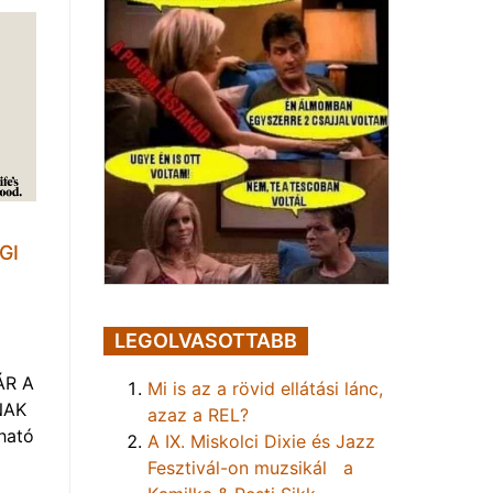
GI
LEGOLVASOTTABB
ÁR A
Mi is az a rövid ellátási lánc,
NAK
azaz a REL?
ható
A IX. Miskolci Dixie és Jazz
Fesztivál-on muzsikál a