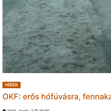
HÍREK
OKF: erős hófúvásra, fennaka