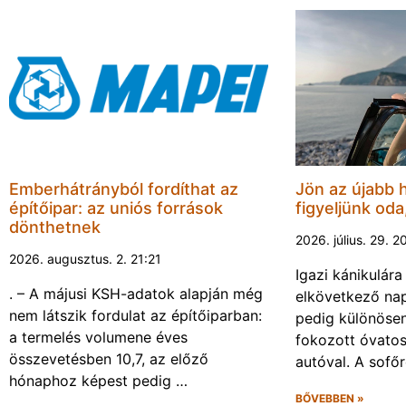
Emberhátrányból fordíthat az
Jön az újabb 
építőipar: az uniós források
figyeljünk oda
dönthetnek
2026. július. 29. 2
2026. augusztus. 2. 21:21
Igazi kánikulár
. – A májusi KSH-adatok alapján még
elkövetkező nap
nem látszik fordulat az építőiparban:
pedig különösen
a termelés volumene éves
fokozott óvato
összevetésben 10,7, az előző
autóval. A sofő
hónaphoz képest pedig …
BŐVEBBEN »