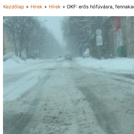
Kezdőlap
»
Hírek
»
Hírek
»
OKF: erős hófúvásra, fennakad