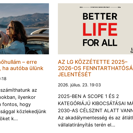
hőhullám – erre
AZ LG KÖZZÉTETTE 2025–
, ha autóba ülünk
2026-OS FENNTARTHATÓSÁ
JELENTÉSÉT
0:18
2026. július. 23. 19:03
a számíthatunk az
2025-BEN A SCOPE 1 ÉS 2
okban, ilyenkor
KATEGÓRIÁJÚ KIBOCSÁTÁSAI M
 fontos, hogy
2030-AS CÉLSZINT ALATT VAN
ssággal közlekedjünk
Az akadálymentesség és az átlát
röket k…
vállalatirányítás terén el…