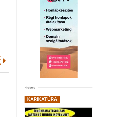
K
n
Hirdetés
KARIKATÚRA