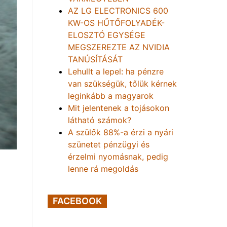
AZ LG ELECTRONICS 600
KW-OS HŰTŐFOLYADÉK-
ELOSZTÓ EGYSÉGE
MEGSZEREZTE AZ NVIDIA
TANÚSÍTÁSÁT
Lehullt a lepel: ha pénzre
van szükségük, tőlük kérnek
leginkább a magyarok
Mit jelentenek a tojásokon
látható számok?
A szülők 88%-a érzi a nyári
szünetet pénzügyi és
érzelmi nyomásnak, pedig
lenne rá megoldás
FACEBOOK