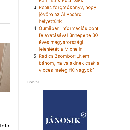
Kamilka & Pesti Sikk
Reális forgatókönyv, hogy
jövőre az AI vásárol
helyettünk
Gumiipari információs pont
felavatásával ünnepelte 30
éves magyarországi
jelenlétét a Michelin
Radics Zsombor: „Nem
bánom, ha valakinek csak a
vicces meleg fiú vagyok”
Hirdetés
Toto