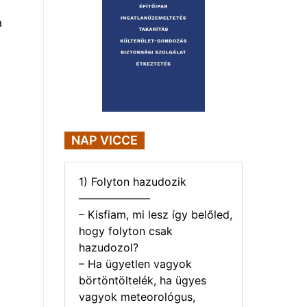
a
NAP VICCE
1) Folyton hazudozik
——————–
– Kisfiam, mi lesz így belőled,
hogy folyton csak
hazudozol?
– Ha ügyetlen vagyok
börtöntöltelék, ha ügyes
vagyok meteorológus,