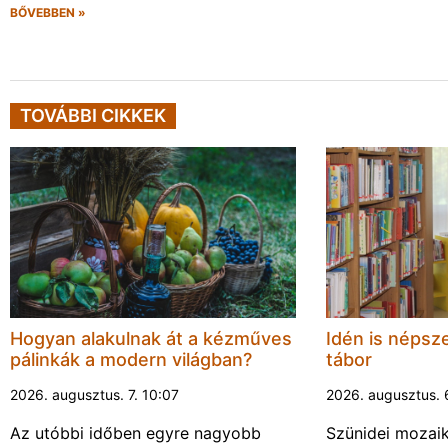
BŐVEBBEN »
TOVÁBBI CIKKEK
Hogyan alakulnak át a kézműves
Idén is népsze
pálinkák a modern világban?
tábor
2026. augusztus. 7. 10:07
2026. augusztus. 
Az utóbbi időben egyre nagyobb
Szünidei mozai