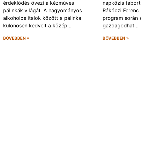
érdeklődés övezi a kézműves
napközis tábort 
pálinkák világát. A hagyományos
Rákóczi Ferenc 
alkoholos italok között a pálinka
program során 
különösen kedvelt a közép…
gazdagodhat…
BŐVEBBEN »
BŐVEBBEN »