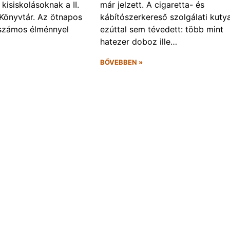
kisiskolásoknak a II.
már jelzett. A cigaretta- és
Könyvtár. Az ötnapos
kábítószerkereső szolgálati kuty
számos élménnyel
ezúttal sem tévedett: több mint
hatezer doboz ille…
BŐVEBBEN »