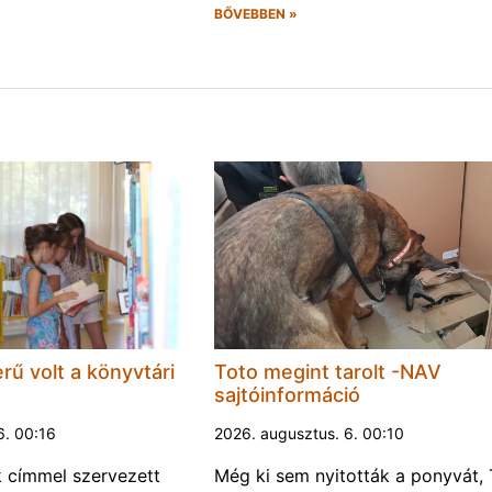
BŐVEBBEN »
rű volt a könyvtári
Toto megint tarolt -NAV
sajtóinformáció
6. 00:16
2026. augusztus. 6. 00:10
k címmel szervezett
Még ki sem nyitották a ponyvát, 