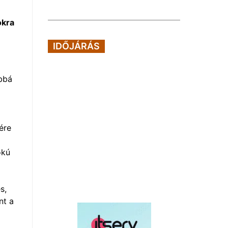
okra
IDŐJÁRÁS
ábbá
ére
okú
s,
nt a