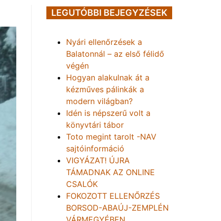
LEGUTÓBBI BEJEGYZÉSEK
Nyári ellenőrzések a
Balatonnál – az első félidő
végén
Hogyan alakulnak át a
kézműves pálinkák a
modern világban?
Idén is népszerű volt a
könyvtári tábor
Toto megint tarolt -NAV
sajtóinformáció
VIGYÁZAT! ÚJRA
TÁMADNAK AZ ONLINE
CSALÓK
FOKOZOTT ELLENŐRZÉS
BORSOD-ABAÚJ-ZEMPLÉN
VÁRMEGYÉBEN