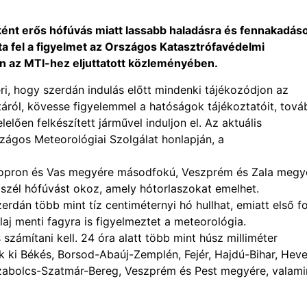
ként erős hófúvás miatt lassabb haladásra és fennakadás
vta fel a figyelmet az Országos Katasztrófavédelmi
 az MTI-hez eljuttatott közleményében.
ri, hogy szerdán indulás előtt mindenki tájékozódjon az
otáról, kövesse figyelemmel a hatóságok tájékoztatóit, tov
lelően felkészített járművel induljon el. Az aktuális
ágos Meteorológiai Szolgálat honlapján, a
Sopron és Vas megyére másodfokú, Veszprém és Zala megy
a szél hófúvást okoz, amely hótorlaszokat emelhet.
án több mint tíz centiméternyi hó hullhat, emiatt első f
aj menti fagyra is figyelmeztet a meteorológia.
zámítani kell. 24 óra alatt több mint húsz milliméter
k ki Békés, Borsod-Abaúj-Zemplén, Fejér, Hajdú-Bihar, Heve
bolcs-Szatmár-Bereg, Veszprém és Pest megyére, valami