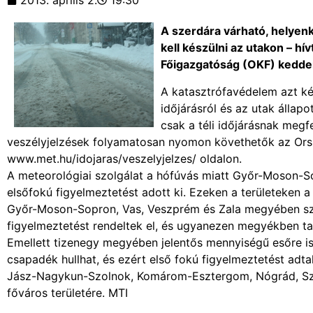
2013. április 2.
19:30
A szerdára várható, helyen
kell készülni az utakon – hí
Főigazgatóság (OKF) kedden
A katasztrófavédelem azt ké
időjárásról és az utak állap
csak a téli időjárásnak megfe
veszélyjelzések folyamatosan nyomon követhetők az Orsz
www.met.hu/idojaras/veszelyjelzes/ oldalon.
A meteorológiai szolgálat a hófúvás miatt Győr-Moson-
elsőfokú figyelmeztetést adott ki. Ezeken a területeken 
Győr-Moson-Sopron, Vas, Veszprém és Zala megyében szerd
figyelmeztetést rendeltek el, és ugyanezen megyékben tal
Emellett tizenegy megyében jelentős mennyiségű esőre is s
csapadék hullhat, és ezért első fokú figyelmeztetést adta
Jász-Nagykun-Szolnok, Komárom-Esztergom, Nógrád, Sza
főváros területére. MTI