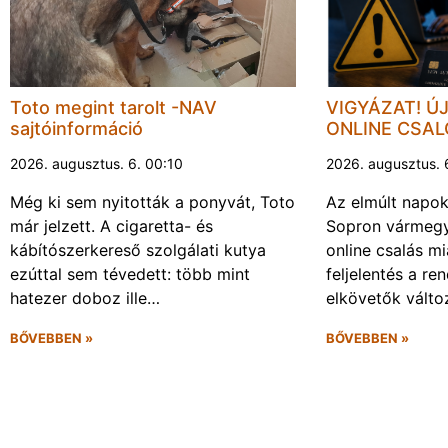
Toto megint tarolt -NAV
VIGYÁZAT! Ú
sajtóinformáció
ONLINE CSA
2026. augusztus. 6. 00:10
2026. augusztus. 
Még ki sem nyitották a ponyvát, Toto
Az elmúlt napo
már jelzett. A cigaretta- és
Sopron vármegy
kábítószerkereső szolgálati kutya
online csalás mi
ezúttal sem tévedett: több mint
feljelentés a re
hatezer doboz ille…
elkövetők vált
BŐVEBBEN »
BŐVEBBEN »