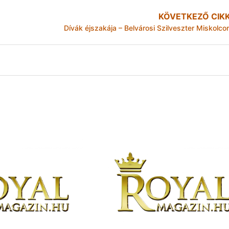
KÖVETKEZŐ CIK
Dívák éjszakája – Belvárosi Szilveszter Miskolco