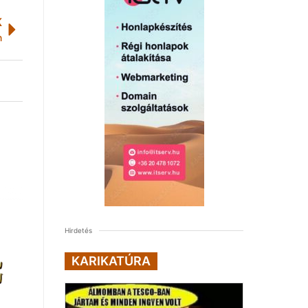
K
n
Hirdetés
KARIKATÚRA