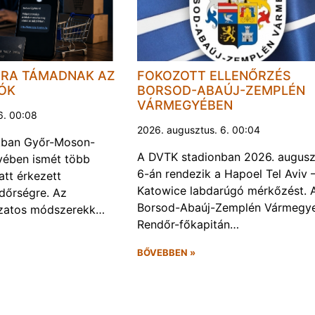
JRA TÁMADNAK AZ
FOKOZOTT ELLENŐRZÉS
LÓK
BORSOD-ABAÚJ-ZEMPLÉN
VÁRMEGYÉBEN
6. 00:08
2026. augusztus. 6. 00:04
kban Győr-Moson-
A DVTK stadionban 2026. augusz
ében ismét több
6-án rendezik a Hapoel Tel Aviv 
att érkezett
Katowice labdarúgó mérkőzést. 
ndőrségre. Az
Borsod-Abaúj-Zemplén Vármegye
ozatos módszerekk…
Rendőr-főkapitán…
BŐVEBBEN »