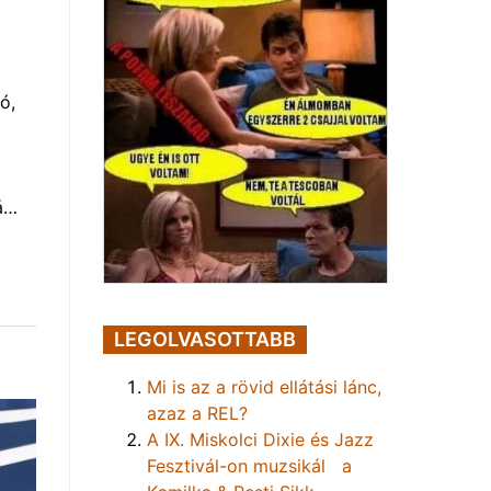
ó,
á…
LEGOLVASOTTABB
Mi is az a rövid ellátási lánc,
azaz a REL?
A IX. Miskolci Dixie és Jazz
Fesztivál-on muzsikál a