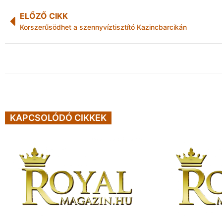
ELŐZŐ CIKK
Korszerűsödhet a szennyvíztisztító Kazincbarcikán
KAPCSOLÓDÓ CIKKEK