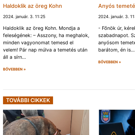
Haldoklik az öreg Kohn
Anyós temet
2024. január. 3. 11:25
2024. január. 3. 11
Haldoklik az öreg Kohn. Mondja a
- Főnök úr, kére
feleségének: – Asszony, ha meghalok,
szabadnapot. S
minden vagyonomat temesd el
anyósom temetés
velem! Pár nap múlva a temetés után
barátom, én is..
áll a sírn…
BŐVEBBEN »
BŐVEBBEN »
TOVÁBBI CIKKEK