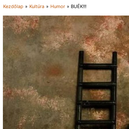
Kezdőlap
»
Kultúra
»
Humor
»
BUÉK!!!