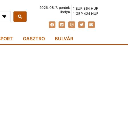
2026. 08. 7. péntek
1 EUR 364 HUF
Ibolya
1 GBP 424 HUF
SPORT
GASZTRO
BULVÁR