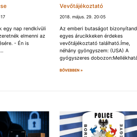
ése
Vevőtájékoztató
:17
2018. május. 29. 20:05
k egy nap rendkívüli
Az emberi butaságot bizonyítand
zeretnék elmenni az
egyes árucikkeken érdekes
ére. - Én is
vevőtájékoztató található.Íme,
.…
néhány gyöngyszem: (USA) A
gyógyszeres dobozon:Mellékhat
BŐVEBBEN »