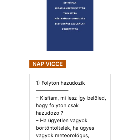
NAP VICCE
1) Folyton hazudozik
——————–
– Kisfiam, mi lesz így belőled,
hogy folyton csak
hazudozol?
– Ha ügyetlen vagyok
börtöntöltelék, ha ügyes
vagyok meteorológus,