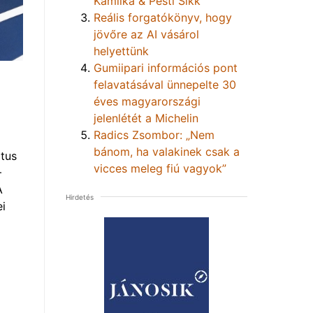
Kamilka & Pesti Sikk
Reális forgatókönyv, hogy
jövőre az AI vásárol
helyettünk
Gumiipari információs pont
felavatásával ünnepelte 30
éves magyarországi
jelenlétét a Michelin
Radics Zsombor: „Nem
bánom, ha valakinek csak a
tus
vicces meleg fiú vagyok”
–
A
Hirdetés
i