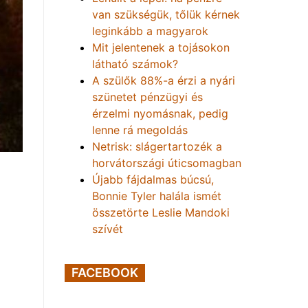
van szükségük, tőlük kérnek
leginkább a magyarok
Mit jelentenek a tojásokon
látható számok?
A szülők 88%-a érzi a nyári
szünetet pénzügyi és
érzelmi nyomásnak, pedig
lenne rá megoldás
Netrisk: slágertartozék a
horvátországi úticsomagban
Újabb fájdalmas búcsú,
Bonnie Tyler halála ismét
összetörte Leslie Mandoki
szívét
FACEBOOK