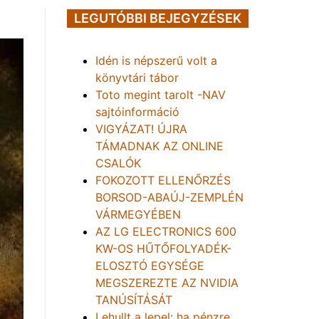
LEGUTÓBBI BEJEGYZÉSEK
Idén is népszerű volt a
könyvtári tábor
Toto megint tarolt -NAV
sajtóinformáció
VIGYÁZAT! ÚJRA
TÁMADNAK AZ ONLINE
CSALÓK
FOKOZOTT ELLENŐRZÉS
BORSOD-ABAÚJ-ZEMPLÉN
VÁRMEGYÉBEN
AZ LG ELECTRONICS 600
KW-OS HŰTŐFOLYADÉK-
ELOSZTÓ EGYSÉGE
MEGSZEREZTE AZ NVIDIA
TANÚSÍTÁSÁT
Lehullt a lepel: ha pénzre