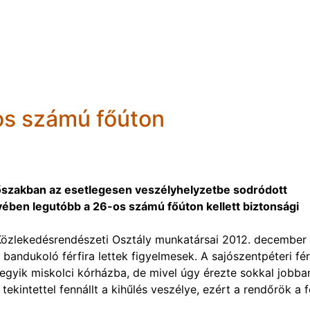
os számú főúton
időszakban az esetlegesen veszélyhelyzetbe sodródott
n legutóbb a 26-os számú főúton kellett biztonsági
özlekedésrendészeti Osztály munkatársai 2012. december
dukoló férfira lettek figyelmesek. A sajószentpéteri fér
egyik miskolci kórházba, de mivel úgy érezte sokkal jobba
tekintettel fennállt a kihűlés veszélye, ezért a rendőrök a f