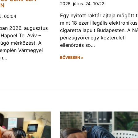
2026. július. 24. 10:22
EN
Egy nyitott raktár ajtaja mögött 
6. 00:04
mint 18 ezer illegális elektronikus
ban 2026. augusztus
cigaretta lapult Budapesten. A N
 Hapoel Tel Aviv –
pénzügyőrei egy közterületi
rúgó mérkőzést. A
ellenőrzés so…
Zemplén Vármegyei
án…
BŐVEBBEN »