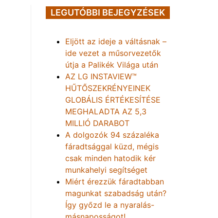
LEGUTÓBBI BEJEGYZÉSEK
Eljött az ideje a váltásnak –
ide vezet a műsorvezetők
útja a Palikék Világa után
AZ LG INSTAVIEW™
HŰTŐSZEKRÉNYEINEK
GLOBÁLIS ÉRTÉKESÍTÉSE
MEGHALADTA AZ 5,3
MILLIÓ DARABOT
A dolgozók 94 százaléka
fáradtsággal küzd, mégis
csak minden hatodik kér
munkahelyi segítséget
Miért érezzük fáradtabban
magunkat szabadság után?
Így győzd le a nyaralás-
másnaposságot!