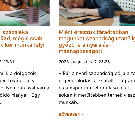
 százaléka
Miért érezzük fáradtabban
küzd, mégis csak
magunkat szabadság után? Í
k kér munkahelyi
győzd le a nyaralás-
másnaposságot!
7. 23:31
2026. augusztus. 7. 23:28
omlik a dolgozók
– Bár a nyári szabadság célja a te
ben továbbra is
regenerálódás, a zsúfolt progra
- Ilyen hatással van a
és a napi rutin felborulása miatt
őidő hiánya - Egy
sokan kimerültebben térnek vissz
f…
munkáb…
BŐVEBBEN »