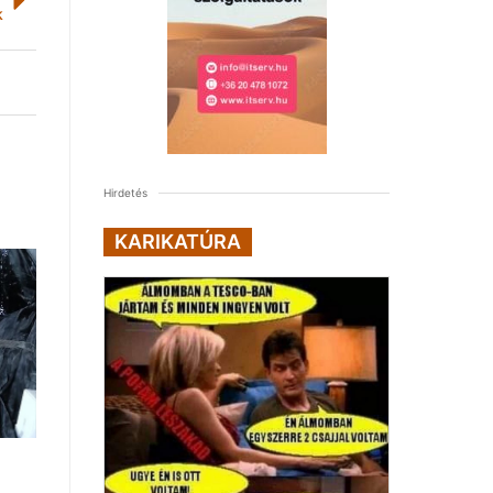
k
Hirdetés
KARIKATÚRA