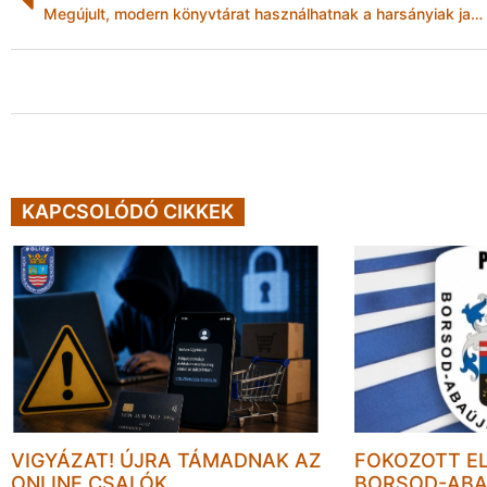
Megújult, modern könyvtárat használhatnak a harsányiak januártól
KAPCSOLÓDÓ CIKKEK
VIGYÁZAT! ÚJRA TÁMADNAK AZ
FOKOZOTT E
ONLINE CSALÓK
BORSOD-ABA