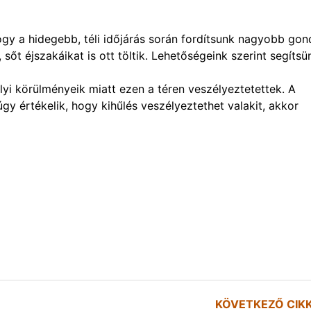
hogy a hidegebb, téli időjárás során fordítsunk nagyobb gon
sőt éjszakáikat is ott töltik. Lehetőségeink szerint segítsü
yi körülményeik miatt ezen a téren veszélyeztetettek. A
y értékelik, hogy kihűlés veszélyeztethet valakit, akkor
KÖVETKEZŐ CIK