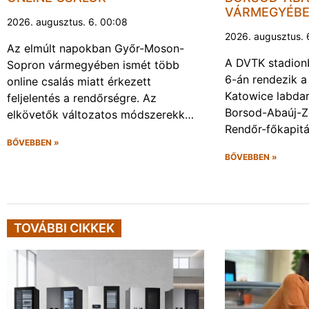
VÁRMEGYÉB
2026. augusztus. 6. 00:08
2026. augusztus. 
Az elmúlt napokban Győr-Moson-
A DVTK stadion
Sopron vármegyében ismét több
6-án rendezik a
online csalás miatt érkezett
Katowice labda
feljelentés a rendőrségre. Az
Borsod-Abaúj-
elkövetők változatos módszerekk…
Rendőr-főkapit
BŐVEBBEN »
BŐVEBBEN »
TOVÁBBI CIKKEK