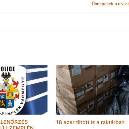
Ünnepeltek a civile
LLENŐRZÉS
18 ezer tiltott íz a raktárban
ÚJ-ZEMPLÉN