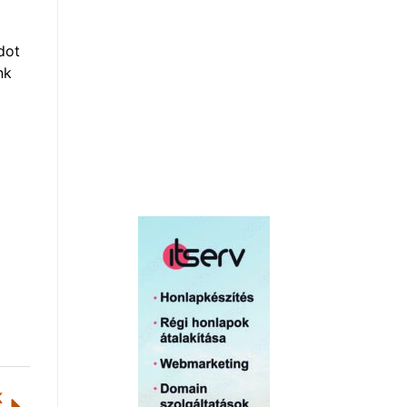
dot
nk
K