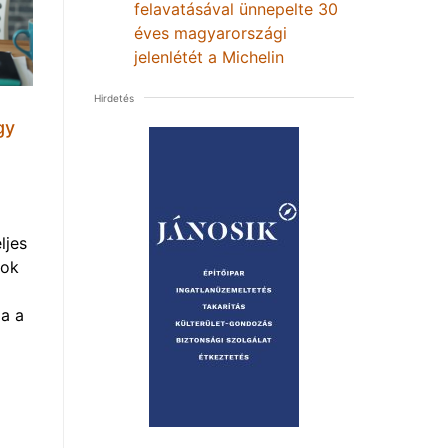
felavatásával ünnepelte 30
éves magyarországi
jelenlétét a Michelin
Hirdetés
gy
ljes
mok
a a