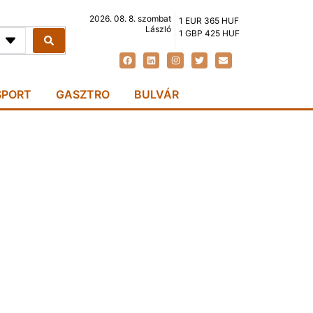
2026. 08. 8. szombat
1 EUR 365 HUF
László
1 GBP 425 HUF
SPORT
GASZTRO
BULVÁR