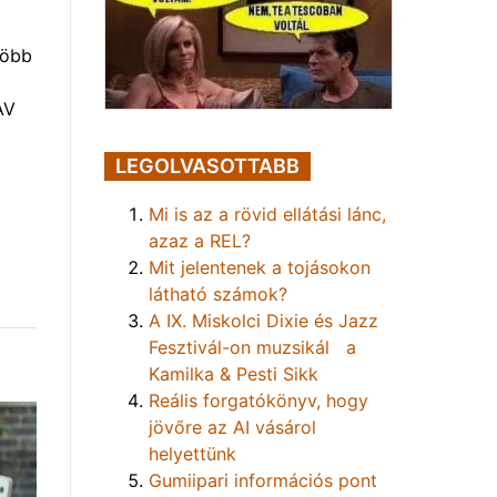
több
AV
LEGOLVASOTTABB
Mi is az a rövid ellátási lánc,
azaz a REL?
Mit jelentenek a tojásokon
látható számok?
A IX. Miskolci Dixie és Jazz
Fesztivál-on muzsikál a
Kamilka & Pesti Sikk
Reális forgatókönyv, hogy
jövőre az AI vásárol
helyettünk
Gumiipari információs pont