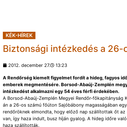
KÉK-HÍREK
Biztonsági intézkedés a 26-
2012. december 27.
13:23
A Rendőrség kiemelt figyelmet fordít a hideg, fagyos 
emberek megmentésére. Borsod-Abaúj-Zemplén megyébe
intézkedést alkalmazni egy 54 éves férfi érdekében.
A Borsod-Abaúj-Zemplén Megyei Rendőr-főkapitányság K
án a 26-os számú főúton Sajóbábony magasságában egy ban
rendőröknek elmondta, hogy előző nap szállítottak őt az 
van, így haza indult, busz híján gyalog. A hideg időre való 
haza szállították.