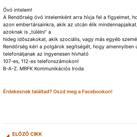
Óvó intelem!
A Rendőrség óvó intelemként arra hívja fel a figyelmet, 
azon embertársainkra, akik az utcán élik mindennapjaikat, 
azoknak is „túlélni” a
hideg időszakokat, akik szociális, vagy más egyéb személ
Rendőrség kéri a polgárok segítségét, hogy amennyiben úg
telefonáljanak az ingyenesen hívható
107-es, 112-es telefonszámokon!
B-A-Z. MRFK Kommunikációs Iroda
Érdekesnek találtad? Oszd meg a Facebookon!
ELŐZŐ CIKK