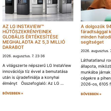
AZ LG INSTAVIEW™
A dolgozók 94
HŰTŐSZEKRÉNYEINEK
fáradtsággal 
GLOBÁLIS ÉRTÉKESÍTÉSE
minden hatodi
MEGHALADTA AZ 5,3 MILLIÓ
segítséget
DARABOT
2026. augusztus. 
2026. augusztus. 7. 23:36
Láthatatlanul r
A világszerte népszerű LG InstaView
állapota, miköz
innovációja tíz évvel a bemutatása
munkába járnak 
után is újradefiniálja a konyhai
cégekre a pihen
élményt Összefoglaló: Az LG …
2026-os, 6105 
BŐVEBBEN »
BŐVEBBEN »