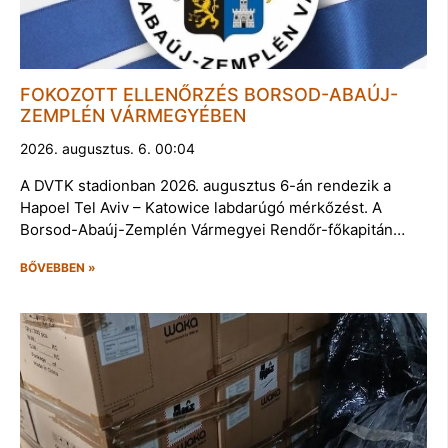
FOKOZOTT ELLENŐRZÉS BORSOD-ABAÚJ-
ZEMPLÉN VÁRMEGYÉBEN
2026. augusztus. 6. 00:04
A DVTK stadionban 2026. augusztus 6-án rendezik a
Hapoel Tel Aviv – Katowice labdarúgó mérkőzést. A
Borsod-Abaúj-Zemplén Vármegyei Rendőr-főkapitán…
BŐVEBBEN »