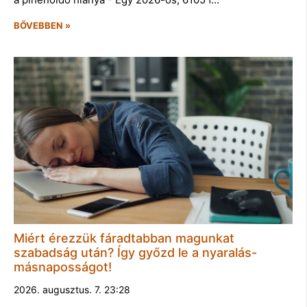
BŐVEBBEN »
Miért érezzük fáradtabban magunkat
szabadság után? Így győzd le a nyaralás-
másnaposságot!
2026. augusztus. 7. 23:28