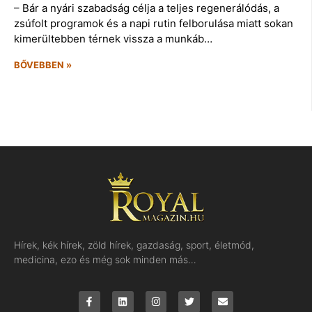
– Bár a nyári szabadság célja a teljes regenerálódás, a
zsúfolt programok és a napi rutin felborulása miatt sokan
kimerültebben térnek vissza a munkáb…
BŐVEBBEN »
Hírek, kék hírek, zöld hírek, gazdaság, sport, életmód,
medicina, ezo és még sok minden más…