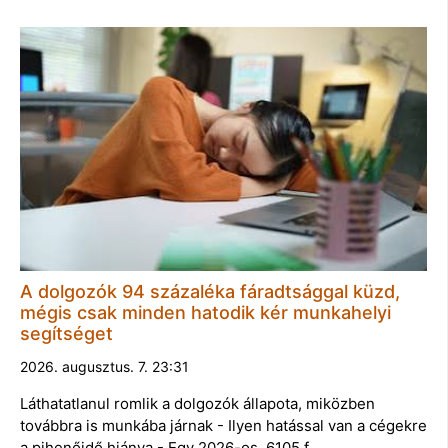
A dolgozók 94 százaléka fáradtsággal küzd,
mégis csak minden hatodik kér munkahelyi
segítséget
2026. augusztus. 7. 23:31
Láthatatlanul romlik a dolgozók állapota, miközben
továbbra is munkába járnak - Ilyen hatással van a cégekre
a pihenőidő hiánya - Egy 2026-os, 6105 f…