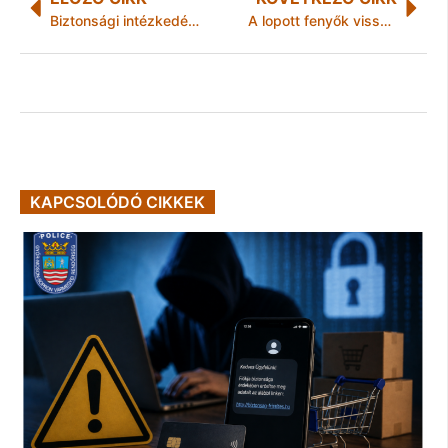
Biztonsági intézkedés Sárospatakon
A lopott fenyők visszakerültek tulajdonosukhoz
KAPCSOLÓDÓ CIKKEK