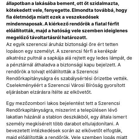
állapotban a lakásába bement, ott őt szidalmazta,
kötekedett vele, fenyegette. Elmondta továbbá, hogy
fia életmódja miatt ezek a veszekedések
mindennaposak. A kiérkező rendőrök a fiatal férfit
előállították, majd a hatóság vele szemben ideiglenes
megelőző távoltartásról határozott.
Az egyik szerencsi áruház biztonsági őre ért tetten
lopáson egy személyt. A szerencsi férfi a kerékpár
alkatrész pultnál a sapkája alá rejtett egy ledes lámpát, de
a pénztárnál áthaladva a biztonsági kapu bejelzett. A
rendőrök a tolvajt előállították a Szerencsi
Rendőrkapitányságra és szabálysértési őrizetbe vették.
Cselekményéért a Szerencsi Városi Bíróság gyorsított
eljárásban elzárásra ítélte az elkövetőt.
Egy mezőzombori lakos bejelentést tett a Szerencsi
Rendőrkapitányságra, miszerint a településen lévő
lakatlan házánál a stablon deszkákból, egy általa ismert
személy megkísérelt több darabot eltulajdonítani. A
bevezetett intézkedések során az elkövetőt elfogták,
majd előállították a rendőrök. Vele szemben lopás miatt