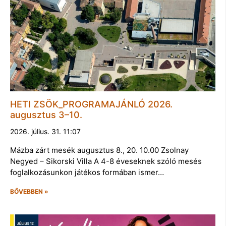
HETI ZSÖK_PROGRAMAJÁNLÓ 2026.
augusztus 3–10.
2026. július. 31. 11:07
Mázba zárt mesék augusztus 8., 20. 10.00 Zsolnay
Negyed – Sikorski Villa A 4-8 éveseknek szóló mesés
foglalkozásunkon játékos formában ismer…
BŐVEBBEN »