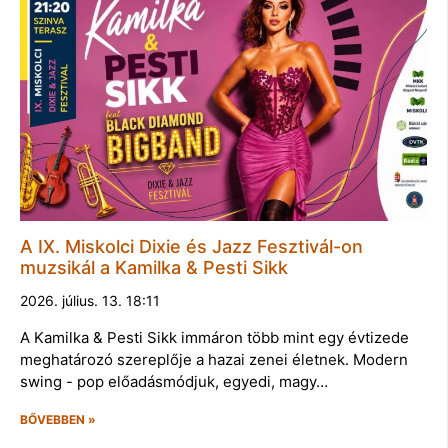
A IX. Miskolci Dixie és Jazz Fesztivál-on
muzsikál a Kamilka & Pesti Sikk
2026. július. 13. 18:11
A Kamilka & Pesti Sikk immáron több mint egy évtizede
meghatározó szereplője a hazai zenei életnek. Modern
swing - pop előadásmódjuk, egyedi, magy…
BŐVEBBEN »