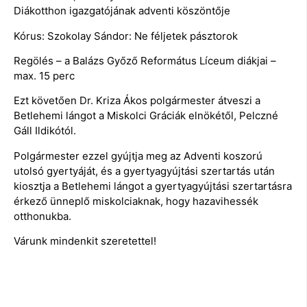
Diákotthon igazgatójának adventi köszöntője
Kórus: Szokolay Sándor: Ne féljetek pásztorok
Regölés – a Balázs Győző Református Líceum diákjai –
max. 15 perc
Ezt követően Dr. Kriza Ákos polgármester átveszi a
Betlehemi lángot a Miskolci Gráciák elnökétől, Pelczné
Gáll Ildikótól.
Polgármester ezzel gyújtja meg az Adventi koszorú
utolsó gyertyáját, és a gyertyagyújtási szertartás után
kiosztja a Betlehemi lángot a gyertyagyújtási szertartásra
érkező ünneplő miskolciaknak, hogy hazavihessék
otthonukba.
Várunk mindenkit szeretettel!