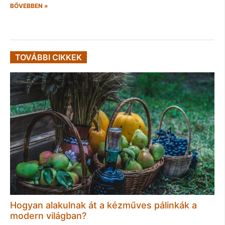
BŐVEBBEN »
TOVÁBBI CIKKEK
Hogyan alakulnak át a kézműves pálinkák a
modern világban?