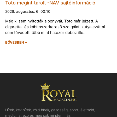
Toto megint tarolt -NAV sajtóinformáció
2026. augusztus. 6. 00:10
Még ki sem nyitották a ponyvát, Toto már jelzett. A
cigaretta- és kábítószerkereső szolgálati kutya ezúttal
sem tévedett: több mint hatezer doboz ille…
BŐVEBBEN »
Hírek, kék hírek, zöld hírek, gazdaság, sport, életmód,
medicina, ezo és még sok minden más…