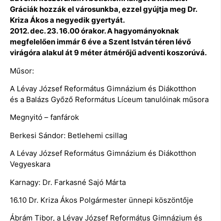
Gráciák hozzák el városunkba, ezzel gyújtja meg Dr.
Kriza Ákos a negyedik gyertyát.
2012. dec. 23. 16.00 órakor. A hagyományoknak
megfelelően immár 6 éve a Szent István téren lévő
virágóra alakul át 9 méter átmérőjű adventi koszorúvá.
Műsor:
A Lévay József Református Gimnázium és Diákotthon
és a Balázs Győző Református Líceum tanulóinak műsora
Megnyitó – fanfárok
Berkesi Sándor: Betlehemi csillag
A Lévay József Református Gimnázium és Diákotthon
Vegyeskara
Karnagy: Dr. Farkasné Sajó Márta
16.10 Dr. Kriza Ákos Polgármester ünnepi köszöntője
Ábrám Tibor, a Lévay József Református Gimnázium és