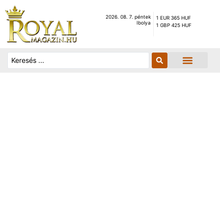
2026. 08. 7. péntek
1 EUR 365 HUF
Ibolya
1 GBP 425 HUF