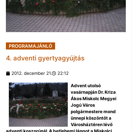
PROGRAMAJÁNLÓ
4. adventi gyertyagyújtás
2012. december 21.
22:12
Advent utolsó
vasárnapján Dr. Kriza
Ákos Miskolc Megyei
Jogú Város
polgármestere mond
ünnepi köszöntőt a
Városháztéren lévő
adventi koszorúnál. A betlehemi lángot a Miskolci