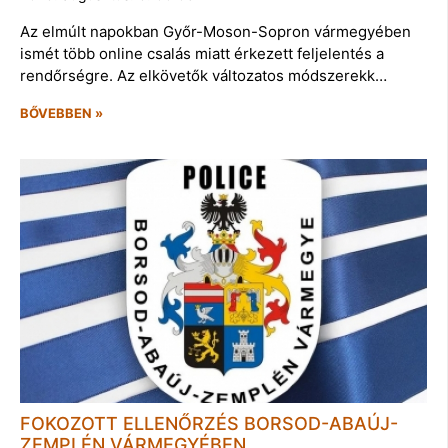
Az elmúlt napokban Győr-Moson-Sopron vármegyében
ismét több online csalás miatt érkezett feljelentés a
rendőrségre. Az elkövetők változatos módszerekk…
BŐVEBBEN »
FOKOZOTT ELLENŐRZÉS BORSOD-ABAÚJ-
ZEMPLÉN VÁRMEGYÉBEN