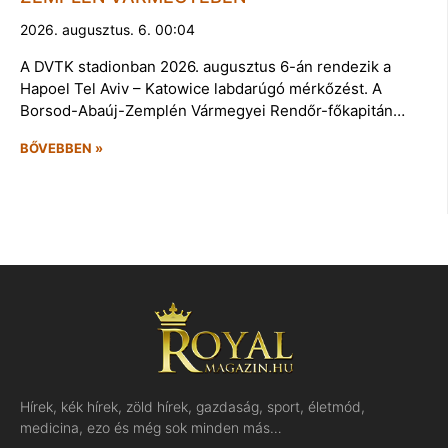
2026. augusztus. 6. 00:04
A DVTK stadionban 2026. augusztus 6-án rendezik a
Hapoel Tel Aviv – Katowice labdarúgó mérkőzést. A
Borsod-Abaúj-Zemplén Vármegyei Rendőr-főkapitán…
BŐVEBBEN »
Hírek, kék hírek, zöld hírek, gazdaság, sport, életmód,
medicina, ezo és még sok minden más…