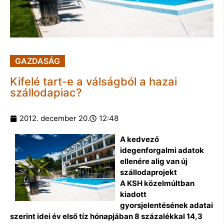
GAZDASÁG
Kifelé tart-e a válságból a hazai
szállodapiac?
2012. december 20.
12:48
A kedvező
idegenforgalmi adatok
ellenére alig van új
szállodaprojekt
A KSH közelmúltban
kiadott
gyorsjelentésének adatai
szerint idei év első tíz hónapjában 8 százalékkal 14,3