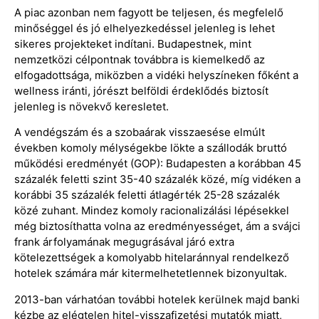
A piac azonban nem fagyott be teljesen, és megfelelő
minőséggel és jó elhelyezkedéssel jelenleg is lehet
sikeres projekteket indítani. Budapestnek, mint
nemzetközi célpontnak továbbra is kiemelkedő az
elfogadottsága, miközben a vidéki helyszíneken főként a
wellness iránti, jórészt belföldi érdeklődés biztosít
jelenleg is növekvő keresletet.
A vendégszám és a szobaárak visszaesése elmúlt
években komoly mélységekbe lökte a szállodák bruttó
működési eredményét (GOP): Budapesten a korábban 45
százalék feletti szint 35-40 százalék közé, míg vidéken a
korábbi 35 százalék feletti átlagérték 25-28 százalék
közé zuhant. Mindez komoly racionalizálási lépésekkel
még biztosíthatta volna az eredményességet, ám a svájci
frank árfolyamának megugrásával járó extra
kötelezettségek a komolyabb hitelaránnyal rendelkező
hotelek számára már kitermelhetetlennek bizonyultak.
2013-ban várhatóan további hotelek kerülnek majd banki
kézbe az elégtelen hitel-visszafizetési mutatók miatt,