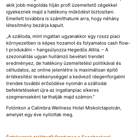
akik jobb megoldás híján profi üzemeltető cégekkel
igyekeznek majd a hatékony működést biztosítani.
Emellett továbbra is számíthatunk arra, hogy néhány
létesítmény bezárja kapuit.
„A szálloda, mint ingatlan ugyanakkor egy rossz piaci
környezetben is képes hozamot és folyamatos cash flow-
t produkálni – hangsúlyozza Hegedűs Attila. – A
szezonalitás ugyan hullámzó bevételi trendet
eredményez, de hatékony üzemeltetési politikával és
céltudatos, az online jelenlétre is maximálisan építő
értékesítési tevékenységgel a kedvező idegenforgalmi
trendek további erősödése nyomán a szállodai
befektetéseket újra az ingatlanpiac sikeres
szegmenseként tarthatják majd számon.”
Fotónkon a Calimbra Wellness Hotel Miskolctapolcán,
amelyet egy éve nyitottak meg.