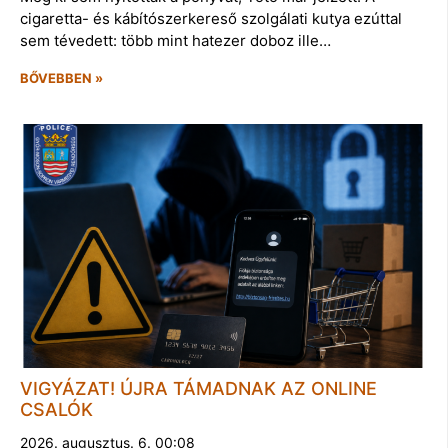
cigaretta- és kábítószerkereső szolgálati kutya ezúttal
sem tévedett: több mint hatezer doboz ille…
BŐVEBBEN »
VIGYÁZAT! ÚJRA TÁMADNAK AZ ONLINE
CSALÓK
2026. augusztus. 6. 00:08