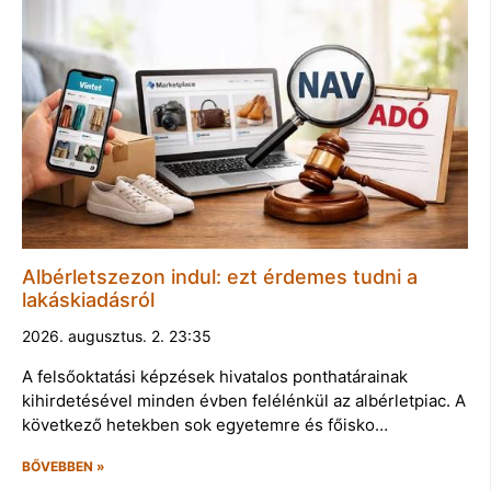
Albérletszezon indul: ezt érdemes tudni a
lakáskiadásról
2026. augusztus. 2. 23:35
A felsőoktatási képzések hivatalos ponthatárainak
kihirdetésével minden évben felélénkül az albérletpiac. A
következő hetekben sok egyetemre és főisko…
BŐVEBBEN »