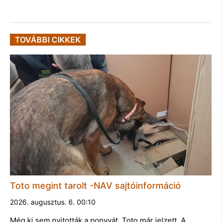
TOVÁBBI CIKKEK
Toto megint tarolt -NAV sajtóinformáció
2026. augusztus. 6. 00:10
Még ki sem nyitották a ponyvát, Toto már jelzett. A