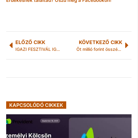
Érdekesnek találtad? Oszd meg a Facebookon!
ELŐZŐ CIKK
KÖVETKEZŐ CIKK
IGAZI FESZTIVÁL IGAZI ARCOKNAK – KARÁCSONYRA IS
Öt millió forint összértékű adománnyal segíti MISKOLC gyermeksportját a Samsung
KAPCSOLÓDÓ CIKKEK