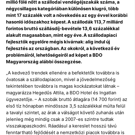
millió fölé nőtt a szállodai vendégéjszakák száma, a
négycsillagos kategóriában különösen kiugró, több
mint 17 százalék volt a növekedés az egy évvel korábbi
hasonló időszakhoz képest. A szállodák 113,7 milliárd
forintos bruttó szállásdíj-bevétele 13,6 százalékkal
alakult magasabban, mint egy éve. A szállodapiaci
fejlesztők egyelőre mégis kivárnak: alig indul új
fejlesztés az országban. Az okokról, a következő év
problémáiról, lehetőségeiről ad képet a BDO
Magyarország alábbi összegzése.
„A kedvező trendek ellenére a befektetők továbbra is
óvatosak a szállodapiacon, mivel a jövedelmezőség
tekintetében továbbra is magas kockázatokat látnak –
magyarázza Hegedűs Attila, a BDO Hotel és Ingatlan
ügyvezetője. – A szobák bruttó átlagára (14 700 forint) az
első tíz hónapban mindössze 3,5 százalékkal múlta felül
a tavalyi szintet, az árak a válságot követő zuhanás után
jelenleg még mindig csak a 2007-es szintre tudtak
visszakapaszkodni. Ráadásul a kereslet hosszú távú
fenntartható fejlődését a nemzetközi piacok továbbra is