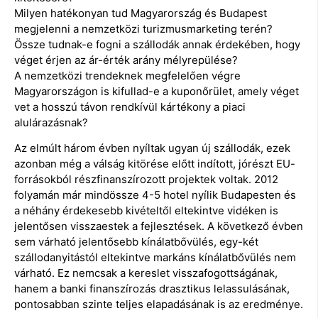
Milyen hatékonyan tud Magyarország és Budapest
megjelenni a nemzetközi turizmusmarketing terén?
Össze tudnak-e fogni a szállodák annak érdekében, hogy
véget érjen az ár-érték arány mélyrepülése?
A nemzetközi trendeknek megfelelően végre
Magyarországon is kifullad-e a kuponőrület, amely véget
vet a hosszú távon rendkívül kártékony a piaci
alulárazásnak?
Az elmúlt három évben nyíltak ugyan új szállodák, ezek
azonban még a válság kitörése előtt indított, jórészt EU-
forrásokból részfinanszírozott projektek voltak. 2012
folyamán már mindössze 4-5 hotel nyílik Budapesten és
a néhány érdekesebb kivételtől eltekintve vidéken is
jelentősen visszaestek a fejlesztések. A következő évben
sem várható jelentősebb kínálatbővülés, egy-két
szállodanyitástól eltekintve markáns kínálatbővülés nem
várható. Ez nemcsak a kereslet visszafogottságának,
hanem a banki finanszírozás drasztikus lelassulásának,
pontosabban szinte teljes elapadásának is az eredménye.