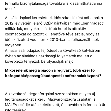
fennálló bizonytalansága továbbra is kiszámíthatatlanná
teszi.”
A szállodapiaci keresletnek időszakos lökést adhatnak a
2012. év végén lejáró SZÉP Kártyában még „bennragadt”
milliárdok, melyekre már több hotel is attraktív
csomagokat dolgozott ki, lehetővé téve azt is, hogy az
idén kifizetett voucherek 2013-ban is felhasználhatók
legyenek.
A hazai szállodapiac fejlődését a következő két-három
évben az általános gazdasági folyamatok mellett a
következő tényezők befolyásolják majd:
Mikor jelenik meg a piacon a rég várt, több ezer fő
befogadóképességű budapesti konferenciaközpont?
A következő idegenforgalmi szezonokban milyen új
légitársaságokat sikerül Magyarországra csábítani a
MALÉV csődje után keletkezett, és továbbra is fennálló űr
kitöltésére?