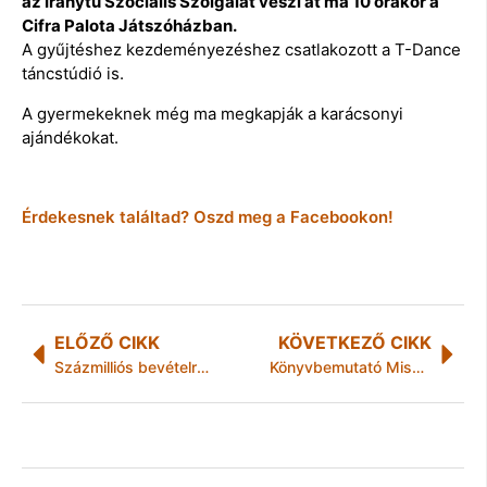
az Iránytű Szociális Szolgálat veszi át ma 10 órakor a
Cifra Palota Játszóházban.
A gyűjtéshez kezdeményezéshez csatlakozott a T-Dance
táncstúdió is.
A gyermekeknek még ma megkapják a karácsonyi
ajándékokat.
Érdekesnek találtad? Oszd meg a Facebookon!
ELŐZŐ CIKK
KÖVETKEZŐ CIKK
Százmilliós bevételről mondott le a miskolci Fidesz Törökbálint javára
Könyvbemutató Miskolcon