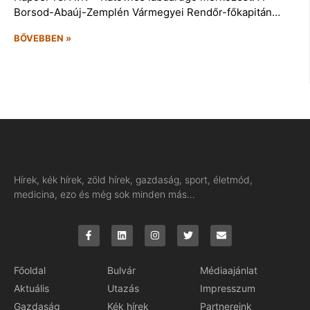
Borsod-Abaúj-Zemplén Vármegyei Rendőr-főkapitán…
BŐVEBBEN »
Hírek, kék hírek, zöld hírek, gazdaság, sport, életmód,
medicina, ezo és még sok minden más…
Főoldal
Bulvár
Médiaajánlat
Aktuális
Utazás
Impresszum
Gazdaság
Kék hírek
Partnereink