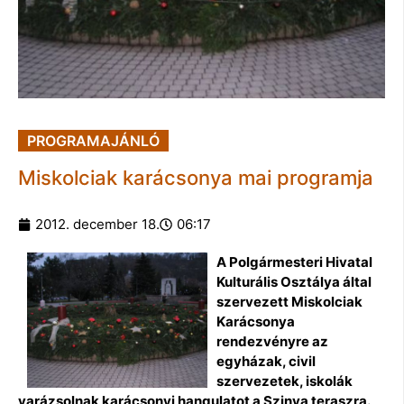
PROGRAMAJÁNLÓ
Miskolciak karácsonya mai programja
2012. december 18.
06:17
A Polgármesteri Hivatal
Kulturális Osztálya által
szervezett Miskolciak
Karácsonya
rendezvényre az
egyházak, civil
szervezetek, iskolák
varázsolnak karácsonyi hangulatot a Szinva teraszra.