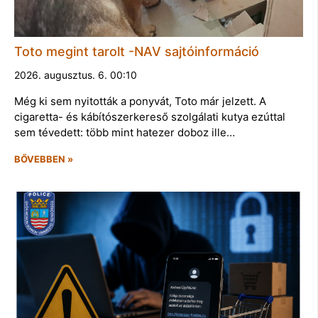
Toto megint tarolt -NAV sajtóinformáció
2026. augusztus. 6. 00:10
Még ki sem nyitották a ponyvát, Toto már jelzett. A
cigaretta- és kábítószerkereső szolgálati kutya ezúttal
sem tévedett: több mint hatezer doboz ille…
BŐVEBBEN »