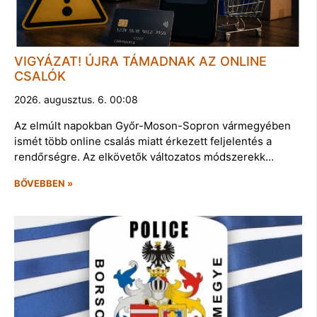
VIGYÁZAT! ÚJRA TÁMADNAK AZ ONLINE
CSALÓK
2026. augusztus. 6. 00:08
Az elmúlt napokban Győr-Moson-Sopron vármegyében
ismét több online csalás miatt érkezett feljelentés a
rendőrségre. Az elkövetők változatos módszerekk…
BŐVEBBEN »