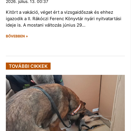
2026. július. 13. 00:37
Kitört a vakáció, véget ért a vizsgaidőszak és ehhez
igazodik a II. Rákóczi Ferenc Könyvtár nyári nyitvatartási
ideje is. A mostani változás június 29…
BŐVEBBEN »
TOVÁBBI CIKKEK