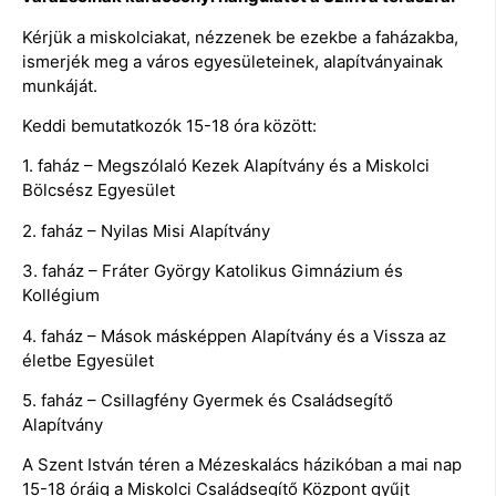
Kérjük a miskolciakat, nézzenek be ezekbe a faházakba,
ismerjék meg a város egyesületeinek, alapítványainak
munkáját.
Keddi bemutatkozók 15-18 óra között:
1. faház – Megszólaló Kezek Alapítvány és a Miskolci
Bölcsész Egyesület
2. faház – Nyilas Misi Alapítvány
3. faház – Fráter György Katolikus Gimnázium és
Kollégium
4. faház – Mások másképpen Alapítvány és a Vissza az
életbe Egyesület
5. faház – Csillagfény Gyermek és Családsegítő
Alapítvány
A Szent István téren a Mézeskalács házikóban a mai nap
15-18 óráig a Miskolci Családsegítő Központ gyűjt