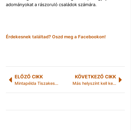
adományokat a rászoruló családok számára.
Érdekesnek találtad? Oszd meg a Facebookon!
ELŐZŐ CIKK
KÖVETKEZŐ CIKK
Mintapélda Tiszakesziben: polgárőr észlelte, a körzeti megbízott elfogta
Más helyszínt kell keresniük a légi-mentőknek!