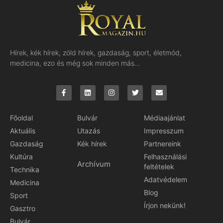
Hírek, kék hírek, zöld hírek, gazdaság, sport, életmód,
medicina, ezo és még sok minden más…
Főoldal
Bulvár
Médiaajánlat
Aktuális
Utazás
Impresszum
Gazdaság
Kék hírek
Partnereink
Kultúra
Felhasználási
Archívum
feltételek
Technika
Adatvédelem
Medicina
Blog
Sport
Írjon nekünk!
Gasztro
Bulvár