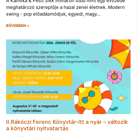
A Kamilka & Pesti Sikk immáron több mint egy évtizede
meghatározó szereplője a hazai zenei életnek. Modern
swing - pop előadásmódjuk, egyedi, magy…
BŐVEBBEN »
II.Rákóczi Ferenc Könyvtár-Itt a nyár – változik
a könyvtári nyitvatartás