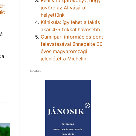
Reális forgatókönyv, hogy
d-
jövőre az AI vásárol
ét
helyettünk
Kánikula: így lehet a lakás
akár 4-5 fokkal hűvösebb
tó
Gumiipari információs pont
felavatásával ünnepelte 30
éves magyarországi
ka
jelenlétét a Michelin
Hirdetés