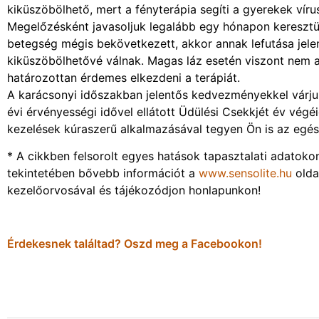
kiküszöbölhető, mert a fényterápia segíti a gyerekek vír
Megelőzésként javasoljuk legalább egy hónapon keresztül,
betegség mégis bekövetkezett, akkor annak lefutása jel
kiküszöbölhetővé válnak. Magas láz esetén viszont nem aj
határozottan érdemes elkezdeni a terápiát.
A karácsonyi időszakban jelentős kedvezményekkel várju
évi érvényességi idővel ellátott Üdülési Csekkjét év végé
kezelések kúraszerű alkalmazásával tegyen Ön is az egés
* A cikkben felsorolt egyes hatások tapasztalati adatoko
tekintetében bővebb információt a
www.sensolite.hu
oldal
kezelőorvosával és tájékozódjon honlapunkon!
Érdekesnek találtad? Oszd meg a Facebookon!