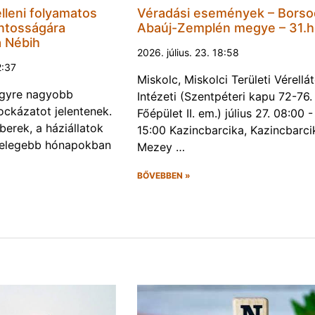
lleni folyamatos
Véradási események – Borso
ntosságára
Abaúj-Zemplén megye – 31.h
a Nébih
2026. július. 23. 18:58
2:37
Miskolc, Miskolci Területi Vérellá
egyre nagyobb
Intézeti (Szentpéteri kapu 72-76.
ckázatot jelentenek.
Főépület II. em.) július 27. 08:00 -
erek, a háziállatok
15:00 Kazincbarcika, Kazincbarci
melegebb hónapokban
Mezey …
BŐVEBBEN »