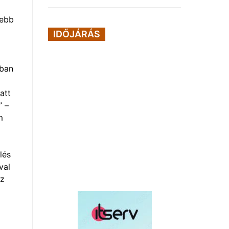
sebb
IDŐJÁRÁS
bban
att
” –
m
lés
val
az