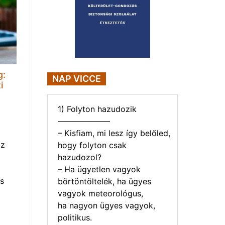
g:
NAP VICCE
i
1) Folyton hazudozik
——————–
– Kisfiam, mi lesz így belőled,
az
hogy folyton csak
hazudozol?
– Ha ügyetlen vagyok
s
börtöntöltelék, ha ügyes
vagyok meteorológus,
ha nagyon ügyes vagyok,
politikus.