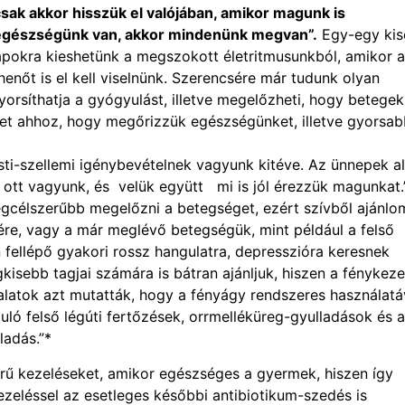
sak akkor hisszük el valójában, amikor magunk is
 egészségünk van, akkor mindenünk megvan”.
Egy-egy ki
pokra kieshetünk a megszokott életritmusunkból, amikor a
henőt is el kell viselnünk. Szerencsére már tudunk olyan
yorsíthatja a gyógyulást, illetve megelőzheti, hogy betegek
het ahhoz, hogy megőrizzük egészségünket, illetve gyorsa
esti-szellemi igénybevételnek vagyunk kitéve. Az ünnepek al
 ott vagyunk, és velük együtt mi is jól érezzük magunkat.
legcélszerűbb megelőzni a betegséget, ezért szívből ajánlo
e, vagy a már meglévő betegségük, mint például a felső
 fellépő gyakori rossz hangulatra, depresszióra keresnek
kisebb tagjai számára is bátran ajánljuk, hiszen a fénykeze
alatok azt mutatták, hogy a fényágy rendszeres használatá
ó felső légúti fertőzések, orrmelléküreg-gyulladások és 
ladás.”*
rű kezeléseket, amikor egészséges a gyermek, hiszen így
ezeléssel az esetleges későbbi antibiotikum-szedés is