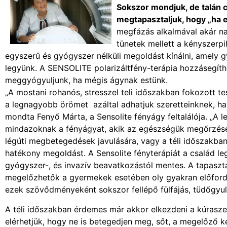
Sokszor mondjuk, de talán c
megtapasztaljuk, hogy „ha
megfázás alkalmával akár na
tünetek mellett a kényszerpi
egyszerű és gyógyszer nélküli megoldást kínálni, amely g
legyünk. A SENSOLITE polarizáltfény-terápia hozzásegít
meggyógyuljunk, ha mégis ágynak estünk.
„A mostani rohanós, stresszel teli időszakban fokozott t
a legnagyobb örömet azáltal adhatjuk szeretteinknek, ha
mondta Fenyő Márta, a Sensolite fényágy feltalálója. „A 
mindazoknak a fényágyat, akik az egészségük megőrzésér
légúti megbetegedések javulására, vagy a téli időszakban
hatékony megoldást. A Sensolite fényterápiát a család leg
gyógyszer-, és invazív beavatkozástól mentes. A tapaszt
megelőzhetők a gyermekek esetében oly gyakran előfordul
ezek szövődményeként sokszor fellépő fülfájás, tüdőgyul
A téli időszakban érdemes már akkor elkezdeni a kúrasze
elérhetjük, hogy ne is betegedjen meg, sőt, a megelőző k