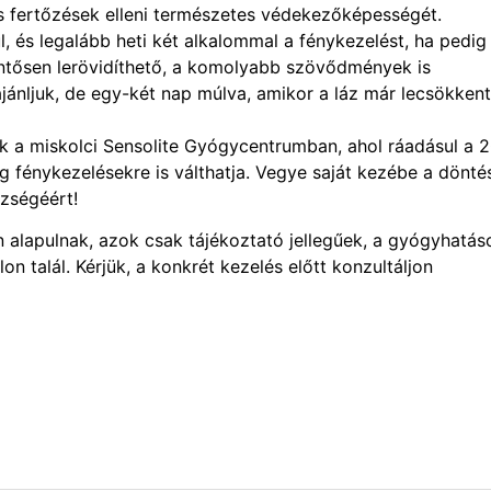
us fertőzések elleni természetes védekezőképességét.
 és legalább heti két alkalommal a fénykezelést, ha pedig
entősen lerövidíthető, a komolyabb szövődmények is
ánljuk, de egy-két nap múlva, amikor a láz már lecsökkent
k a miskolci Sensolite Gyógycentrumban, ahol ráadásul a 2
ig fénykezelésekre is válthatja. Vegye saját kezébe a döntés
zségéért!
n alapulnak, azok csak tájékoztató jellegűek, a gyógyhatás
on talál. Kérjük, a konkrét kezelés előtt konzultáljon