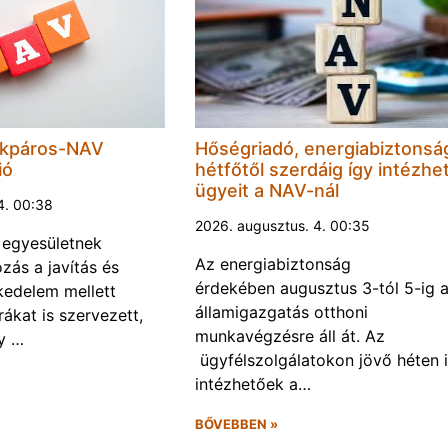
ékpáros-NAV
Hőségriadó, energiabiztonsá
ió
hétfőtől szerdáig így intézhet
ügyeit a NAV-nál
4. 00:38
2026. augusztus. 4. 00:35
 egyesületnek
Az energiabiztonság
ozás a javítás és
érdekében augusztus 3-tól 5-ig 
kedelem mellett
államigazgatás otthoni
úrákat is szervezett,
munkavégzésre áll át. Az
gy …
ügyfélszolgálatokon jövő héten i
intézhetőek a…
BŐVEBBEN »