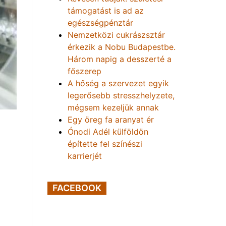
támogatást is ad az
egészségpénztár
Nemzetközi cukrászsztár
érkezik a Nobu Budapestbe.
Három napig a desszerté a
főszerep
A hőség a szervezet egyik
legerősebb stresszhelyzete,
mégsem kezeljük annak
Egy öreg fa aranyat ér
Ónodi Adél külföldön
építette fel színészi
karrierjét
FACEBOOK