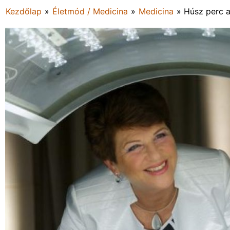
Kezdőlap
»
Életmód / Medicina
»
Medicina
»
Húsz perc 