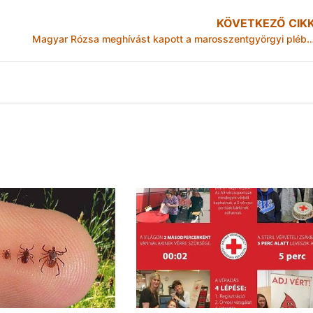
KÖVETKEZŐ CIK
Magyar Rózsa meghívást kapott a marosszentgyörgyi pl