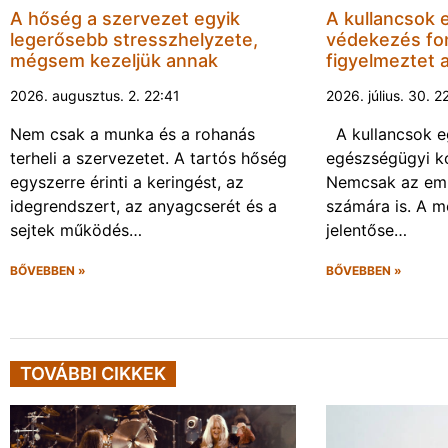
A hőség a szervezet egyik
A kullancsok e
legerősebb stresszhelyzete,
védekezés fo
mégsem kezeljük annak
figyelmeztet 
2026. augusztus. 2. 22:41
2026. július. 30. 2
Nem csak a munka és a rohanás
A kullancsok 
terheli a szervezetet. A tartós hőség
egészségügyi ko
egyszerre érinti a keringést, az
Nemcsak az emb
idegrendszert, az anyagcserét és a
számára is. A 
sejtek működés…
jelentőse…
BŐVEBBEN »
BŐVEBBEN »
TOVÁBBI CIKKEK