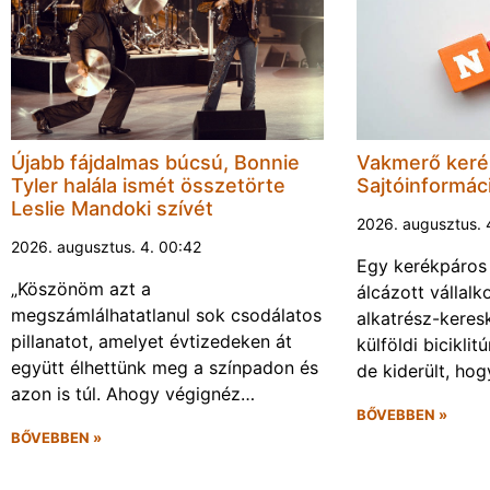
Újabb fájdalmas búcsú, Bonnie
Vakmerő ker
Tyler halála ismét összetörte
Sajtóinformác
Leslie Mandoki szívét
2026. augusztus. 
2026. augusztus. 4. 00:42
Egy kerékpáros
„Köszönöm azt a
álcázott vállalk
megszámlálhatatlanul sok csodálatos
alkatrész-keres
pillanatot, amelyet évtizedeken át
külföldi biciklit
együtt élhettünk meg a színpadon és
de kiderült, ho
azon is túl. Ahogy végignéz…
BŐVEBBEN »
BŐVEBBEN »