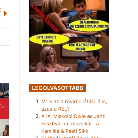
K
ébánostól
LEGOLVASOTTABB
Mi is az a rövid ellátási lánc,
azaz a REL?
A IX. Miskolci Dixie és Jazz
Fesztivál-on muzsikál a
Kamilka & Pesti Sikk