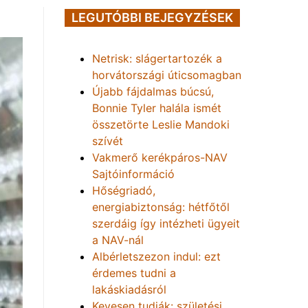
LEGUTÓBBI BEJEGYZÉSEK
Netrisk: slágertartozék a
horvátországi úticsomagban
Újabb fájdalmas búcsú,
Bonnie Tyler halála ismét
összetörte Leslie Mandoki
szívét
Vakmerő kerékpáros-NAV
Sajtóinformáció
Hőségriadó,
energiabiztonság: hétfőtől
szerdáig így intézheti ügyeit
a NAV-nál
Albérletszezon indul: ezt
érdemes tudni a
lakáskiadásról
Kevesen tudják: születési