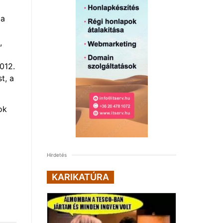
 a
,
012.
t, a
ok
Hirdetés
KARIKATÚRA