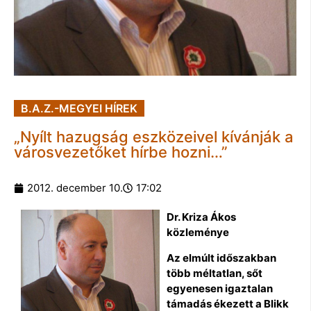
B.A.Z.-MEGYEI HÍREK
„Nyílt hazugság eszközeivel kívánják a
városvezetőket hírbe hozni…”
2012. december 10.
17:02
Dr. Kriza Ákos
közleménye
Az elmúlt időszakban
több méltatlan, sőt
egyenesen igaztalan
támadás ékezett a Blikk