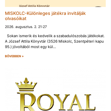
MISKOLC-Különleges játékra invitálják
olvasóikat
2026. augusztus. 2. 21:27
Sokan ismerik és kedvelik a szabadulószobás játékokat.
A József Attila Könyvtár (3526 Miskolc, Szentpéteri kapu
95.) jóvoltából most egy kül…
BŐVEBBEN »