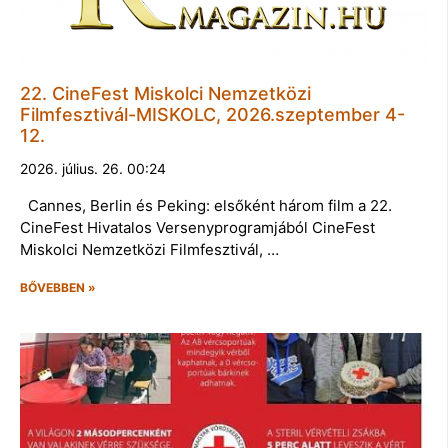
22. CineFest Miskolci Nemzetközi
Filmfesztivál-MISKOLC, 2026.szeptember 4-
12.
2026. július. 26. 00:24
Cannes, Berlin és Peking: elsőként három film a 22.
CineFest Hivatalos Versenyprogramjából CineFest
Miskolci Nemzetközi Filmfesztivál, …
BŐVEBBEN »