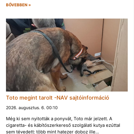
BŐVEBBEN »
Toto megint tarolt -NAV sajtóinformáció
2026. augusztus. 6. 00:10
Még ki sem nyitották a ponyvát, Toto már jelzett. A
cigaretta- és kábítószerkereső szolgálati kutya ezúttal
sem tévedett: több mint hatezer doboz ille…