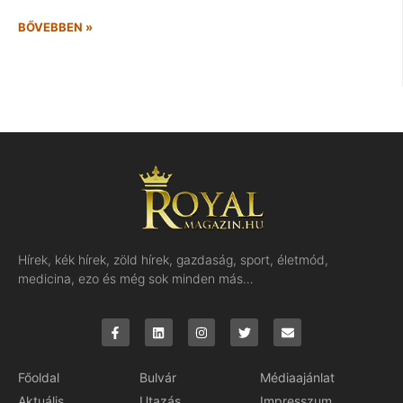
BŐVEBBEN »
Hírek, kék hírek, zöld hírek, gazdaság, sport, életmód,
medicina, ezo és még sok minden más…
Főoldal
Bulvár
Médiaajánlat
Aktuális
Utazás
Impresszum