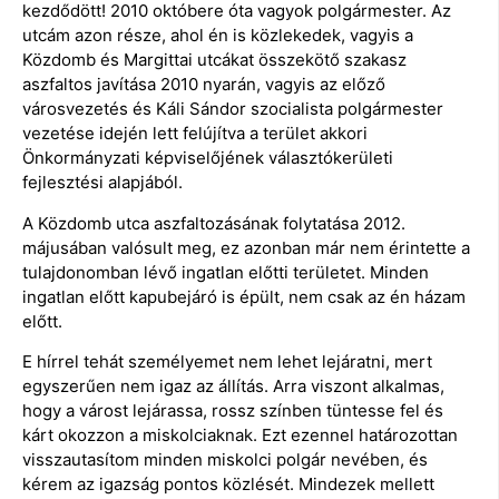
kezdődött! 2010 októbere óta vagyok polgármester. Az
utcám azon része, ahol én is közlekedek, vagyis a
Közdomb és Margittai utcákat összekötő szakasz
aszfaltos javítása 2010 nyarán, vagyis az előző
városvezetés és Káli Sándor szocialista polgármester
vezetése idején lett felújítva a terület akkori
Önkormányzati képviselőjének választókerületi
fejlesztési alapjából.
A Közdomb utca aszfaltozásának folytatása 2012.
májusában valósult meg, ez azonban már nem érintette a
tulajdonomban lévő ingatlan előtti területet. Minden
ingatlan előtt kapubejáró is épült, nem csak az én házam
előtt.
E hírrel tehát személyemet nem lehet lejáratni, mert
egyszerűen nem igaz az állítás. Arra viszont alkalmas,
hogy a várost lejárassa, rossz színben tüntesse fel és
kárt okozzon a miskolciaknak. Ezt ezennel határozottan
visszautasítom minden miskolci polgár nevében, és
kérem az igazság pontos közlését. Mindezek mellett