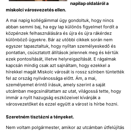
napilap oldaláról a
miskolci városvezetés ellen.
A mai napig kollégáimmal úgy gondoltuk, hogy nincs
abban semmi baj, ha egy lap különös figyelmet fordít a
közpénzek felhasználására és újra és újra rákérdez
különböző ügyekre. Bár az utóbbi cikkek során nem
egyszer tapasztaltuk, hogy nyíltan személyeskedő és
pontatlan, csúsztatott állítások jelennek meg és kértük
ezek pontosítását, illetve helyreigazítását. E rágalmak
kapcsán mindig csak azt sajnáltam, hogy ezekkel a
hírekkel magát Miskolc városát is rossz színben tüntették
fel az ország nyilvánossága előtt. Ám, a mai,
személyemet érintő írásuk, amely szerint a saját
utcámban megcsináltattam az utat, világossá tette, hogy
immár a nyílt hazugság eszközeivel kívánják a
városvezetőket és ezzel együtt a várost is hírbe hozni.
Szeretném tisztázni a tényeket.
Nem voltam polgármester, amikor az utcámban útfelújítás