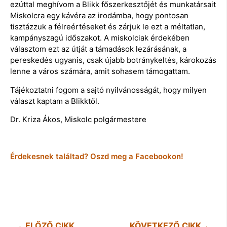
ezúttal meghívom a Blikk főszerkesztőjét és munkatársait
Miskolcra egy kávéra az irodámba, hogy pontosan
tisztázzuk a félreértéseket és zárjuk le ezt a méltatlan,
kampányszagú időszakot. A miskolciak érdekében
választom ezt az útját a támadások lezárásának, a
pereskedés ugyanis, csak újabb botránykeltés, károkozás
lenne a város számára, amit sohasem támogattam.
Tájékoztatni fogom a sajtó nyilvánosságát, hogy milyen
választ kaptam a Blikktől.
Dr. Kriza Ákos, Miskolc polgármestere
Érdekesnek találtad? Oszd meg a Facebookon!
ELŐZŐ CIKK
KÖVETKEZŐ CIKK