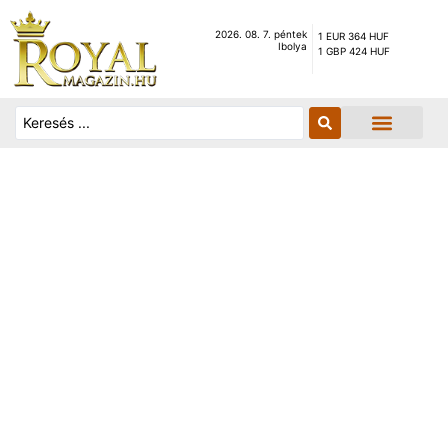
2026. 08. 7. péntek
1 EUR 364 HUF
Ibolya
1 GBP 424 HUF