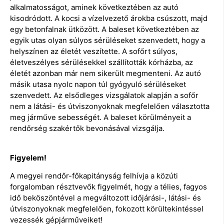
alkalmatosságot, aminek következtében az autó
kisodródott. A kocsi a vízelvezető árokba csúszott, majd
egy betonfalnak ütközött. A baleset következtében az
egyik utas olyan súlyos sérüléseket szenvedett, hogy a
helyszínen az életét veszítette. A sofőrt súlyos,
életveszélyes sérülésekkel szállították kórházba, az
életét azonban már nem sikerült megmenteni. Az autó
másik utasa nyolc napon túl gyógyuló sérüléseket
szenvedett. Az elsődleges vizsgálatok alapján a sofőr
nem a látási- és útviszonyoknak megfelelően választotta
meg járműve sebességét. A baleset körülményeit a
rendőrség szakértők bevonásával vizsgálja.
Figyelem!
A megyei rendőr-főkapitányság felhívja a közúti
forgalomban résztvevők figyelmét, hogy a télies, fagyos
idő beköszöntével a megváltozott időjárási-, látási- és
útviszonyoknak megfelelően, fokozott körültekintéssel
vezessék gépjárműveiket!