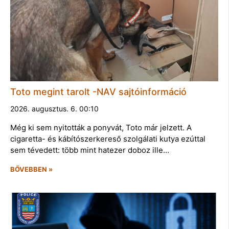
Toto megint tarolt -NAV sajtóinformáció
2026. augusztus. 6. 00:10
Még ki sem nyitották a ponyvát, Toto már jelzett. A
cigaretta- és kábítószerkereső szolgálati kutya ezúttal
sem tévedett: több mint hatezer doboz ille…
BŐVEBBEN »