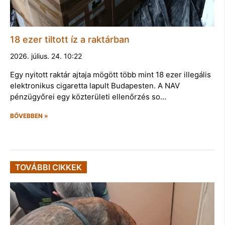
18 ezer tiltott íz a raktárban
2026. július. 24. 10:22
Egy nyitott raktár ajtaja mögött több mint 18 ezer illegális
elektronikus cigaretta lapult Budapesten. A NAV
pénzügyőrei egy közterületi ellenőrzés so…
BŐVEBBEN »
TOVÁBBI CIKKEK