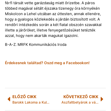
férfi társát vette garázdaság miatt őrizetbe. A páros
többed magával sétált éjszaka tizenegy óra környékén
Miskolcon a Lehel utcában az úttesten, annak ellenére,
hogy a gyalogos közlekedés a járdán biztosított volt. A
rendőri intézkedés során a két fiatal obszcén szavakkal
illette a járőröket, illetve fenyegetőzésüket tetézték
azzal, hogy nem akarták magukat igazolni.
B-A-Z. MRFK Kommunikációs Iroda
Érdekesnek találtad? Oszd meg a Facebookon!
ELŐZŐ CIKK
KÖVETKEZŐ CIKK
Barokk Lakoma a KulturSzettben
Aszfaltbetyárok a városvezetésben