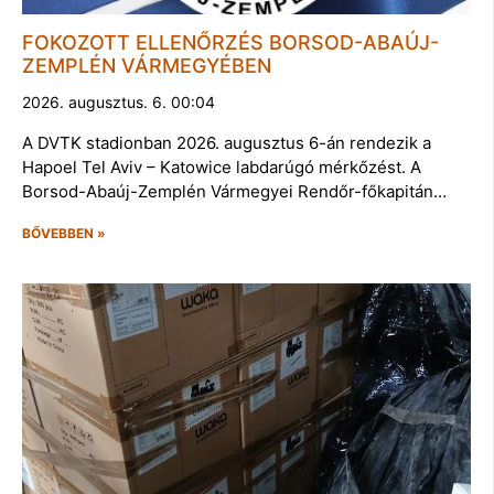
FOKOZOTT ELLENŐRZÉS BORSOD-ABAÚJ-
ZEMPLÉN VÁRMEGYÉBEN
2026. augusztus. 6. 00:04
A DVTK stadionban 2026. augusztus 6-án rendezik a
Hapoel Tel Aviv – Katowice labdarúgó mérkőzést. A
Borsod-Abaúj-Zemplén Vármegyei Rendőr-főkapitán…
BŐVEBBEN »