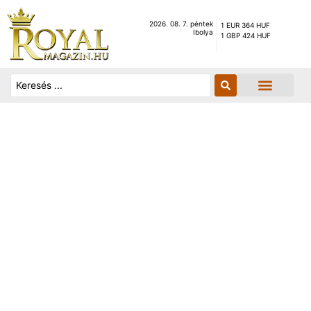
2026. 08. 7. péntek
1 EUR 364 HUF
Ibolya
1 GBP 424 HUF