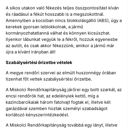
A síkos utakon való fékezés teljes összpontosítást kíván
és ráadásul a fékút hosszabb is a megszokottnál.
Amennyiben a kocsiban nincs blokkolásgátló (ABS), úgy a
kerekek gyorsan leblokkolnak, a jármű
kormányozhatatlanná válhat és könnyen kicsúszhat.
Ilyenkor lábunkat vegyük le a fékről, hozzuk egyenesbe
az autót, és csak akkor fékezzünk, amikor a jármű már
újra a kívánt irányban áll!
Szabálysértési őrizetbe vételek
A megye rendőri szervei az elmúlt huszonnégy órában
tizenhat főt vettek szabálysértési őrizetbe.
A Miskolci Rendőrkapitányság járőrei egy bolti szarkát, az
encsi rendőrök hat, az edelényiek kettő, míg a
kazincbarcikaiak három fatolvajt fogtak el, illetve két
garázdával szemben hoztak személyi szabadságot
korlátozó kényszerintézkedést.
A Miskolci Rendőrkapitányság továbbá egy lányt, illetve