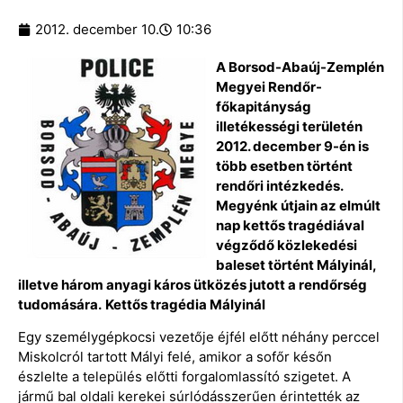
2012. december 10.
10:36
A Borsod-Abaúj-Zemplén
Megyei Rendőr-
főkapitányság
illetékességi területén
2012. december 9-én is
több esetben történt
rendőri intézkedés.
Megyénk útjain az elmúlt
nap kettős tragédiával
végződő közlekedési
baleset történt Mályinál,
illetve három anyagi káros ütközés jutott a rendőrség
tudomására.
Kettős tragédia Mályinál
Egy személygépkocsi vezetője éjfél előtt néhány perccel
Miskolcról tartott Mályi felé, amikor a sofőr későn
észlelte a település előtti forgalomlassító szigetet. A
jármű bal oldali kerekei súrlódásszerűen érintették az