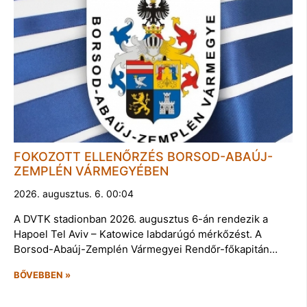
FOKOZOTT ELLENŐRZÉS BORSOD-ABAÚJ-
ZEMPLÉN VÁRMEGYÉBEN
2026. augusztus. 6. 00:04
A DVTK stadionban 2026. augusztus 6-án rendezik a
Hapoel Tel Aviv – Katowice labdarúgó mérkőzést. A
Borsod-Abaúj-Zemplén Vármegyei Rendőr-főkapitán…
BŐVEBBEN »