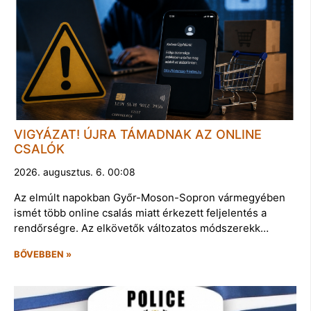
VIGYÁZAT! ÚJRA TÁMADNAK AZ ONLINE
CSALÓK
2026. augusztus. 6. 00:08
Az elmúlt napokban Győr-Moson-Sopron vármegyében
ismét több online csalás miatt érkezett feljelentés a
rendőrségre. Az elkövetők változatos módszerekk…
BŐVEBBEN »