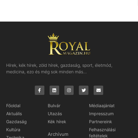
Hírek, kék hírek, zöld hírek, gazdaság, sport, életmód,
medicina, ezo és még sok minden más…
Főoldal
Bulvár
Médiaajánlat
Aktuális
Utazás
Impresszum
Gazdaság
Kék hírek
Partnereink
Kultúra
Felhasználási
Archívum
feltételek
Technika