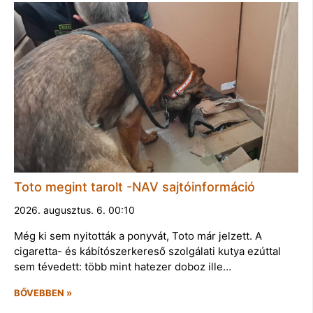
Toto megint tarolt -NAV sajtóinformáció
2026. augusztus. 6. 00:10
Még ki sem nyitották a ponyvát, Toto már jelzett. A
cigaretta- és kábítószerkereső szolgálati kutya ezúttal
sem tévedett: több mint hatezer doboz ille…
BŐVEBBEN »