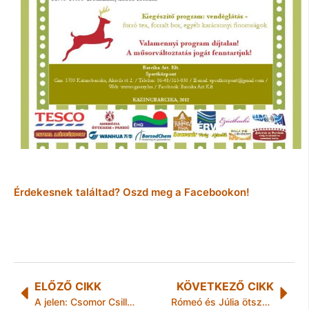
Érdekesnek találtad? Oszd meg a Facebookon!
ELŐZŐ CIKK
KÖVETKEZŐ CIKK
A jelen: Csomor Csilla és Kisfalvi Krisztina riportja!
Rómeó és Júlia ötszázadszor