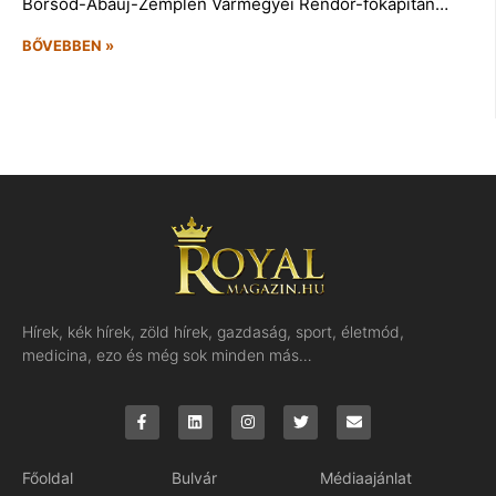
Borsod-Abaúj-Zemplén Vármegyei Rendőr-főkapitán…
BŐVEBBEN »
Hírek, kék hírek, zöld hírek, gazdaság, sport, életmód,
medicina, ezo és még sok minden más…
Főoldal
Bulvár
Médiaajánlat