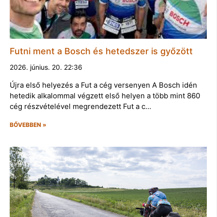
Futni ment a Bosch és hetedszer is győzött
2026. június. 20. 22:36
Újra első helyezés a Fut a cég versenyen A Bosch idén
hetedik alkalommal végzett első helyen a több mint 860
cég részvételével megrendezett Fut a c…
BŐVEBBEN »