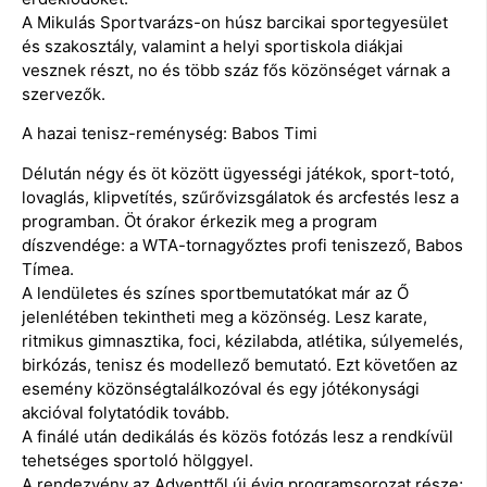
A Mikulás Sportvarázs-on húsz barcikai sportegyesület
és szakosztály, valamint a helyi sportiskola diákjai
vesznek részt, no és több száz fős közönséget várnak a
szervezők.
A hazai tenisz-reménység: Babos Timi
Délután négy és öt között ügyességi játékok, sport-totó,
lovaglás, klipvetítés, szűrővizsgálatok és arcfestés lesz a
programban. Öt órakor érkezik meg a program
díszvendége: a WTA-tornagyőztes profi teniszező, Babos
Tímea.
A lendületes és színes sportbemutatókat már az Ő
jelenlétében tekintheti meg a közönség. Lesz karate,
ritmikus gimnasztika, foci, kézilabda, atlétika, súlyemelés,
birkózás, tenisz és modellező bemutató. Ezt követően az
esemény közönségtalálkozóval és egy jótékonysági
akcióval folytatódik tovább.
A finálé után dedikálás és közös fotózás lesz a rendkívül
tehetséges sportoló hölggyel.
A rendezvény az Adventtől új évig programsorozat része;