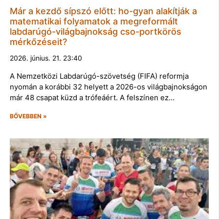
Már a kezdő sípszó előtt: ho-gyan alakítják a
matematikai folyamatok a megreformált
labdarúgó-világbajnokság cso-portkörös
mérkőzéseit?
2026. június. 21. 23:40
A Nemzetközi Labdarúgó-szövetség (FIFA) reformja
nyomán a korábbi 32 helyett a 2026-os világbajnokságon
már 48 csapat küzd a trófeáért. A felszínen ez…
BŐVEBBEN »