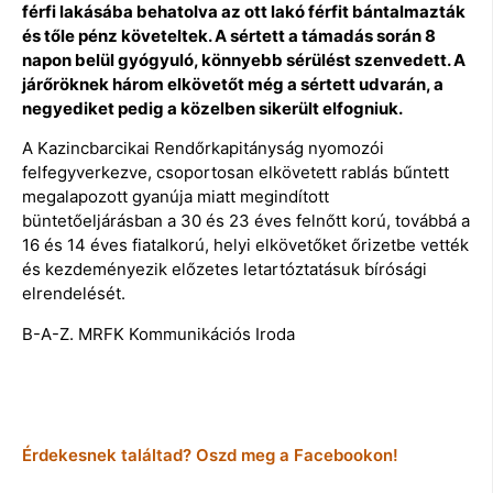
férfi lakásába behatolva az ott lakó férfit bántalmazták
és tőle pénz követeltek. A sértett a támadás során 8
napon belül gyógyuló, könnyebb sérülést szenvedett. A
járőröknek három elkövetőt még a sértett udvarán, a
negyediket pedig a közelben sikerült elfogniuk.
A Kazincbarcikai Rendőrkapitányság nyomozói
felfegyverkezve, csoportosan elkövetett rablás bűntett
megalapozott gyanúja miatt megindított
büntetőeljárásban a 30 és 23 éves felnőtt korú, továbbá a
16 és 14 éves fiatalkorú, helyi elkövetőket őrizetbe vették
és kezdeményezik előzetes letartóztatásuk bírósági
elrendelését.
B-A-Z. MRFK Kommunikációs Iroda
Érdekesnek találtad? Oszd meg a Facebookon!