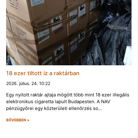
18 ezer tiltott íz a raktárban
2026. július. 24. 10:22
Egy nyitott raktár ajtaja mögött több mint 18 ezer illegális
elektronikus cigaretta lapult Budapesten. A NAV
pénzügyőrei egy közterületi ellenőrzés so…
BŐVEBBEN »