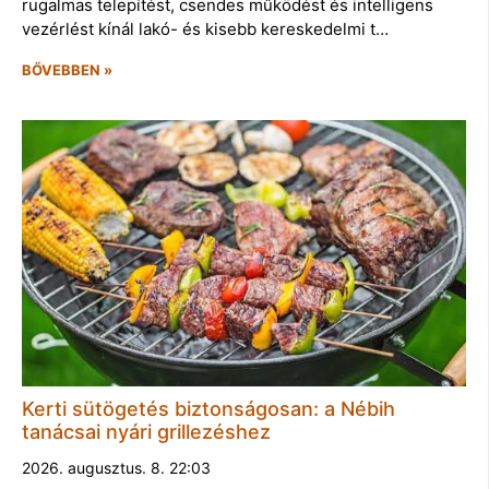
rugalmas telepítést, csendes működést és intelligens
vezérlést kínál lakó- és kisebb kereskedelmi t…
BŐVEBBEN »
Kerti sütögetés biztonságosan: a Nébih
tanácsai nyári grillezéshez
2026. augusztus. 8. 22:03