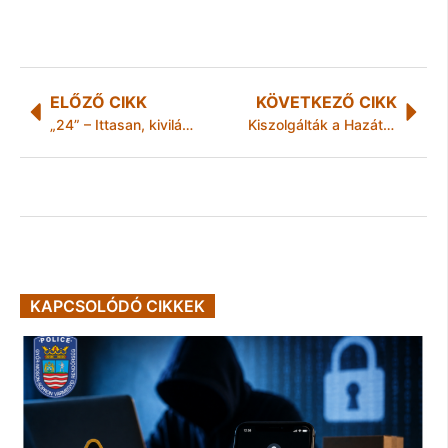
ELŐZŐ CIKK
KÖVETKEZŐ CIKK
„24” – Ittasan, kivilágítatlanul: Rendőrségi hírek Borsod-Abaúj-Zemplén megyéből
Kiszolgálták a Hazát, a Haza mégis kiszolgáltatta őket
KAPCSOLÓDÓ CIKKEK