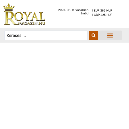
2026. 08. 9. vasárnap
1 EUR 365 HUF
Emőd
1 GBP 425 HUF