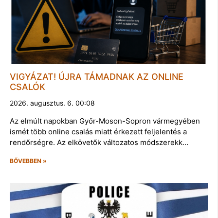
VIGYÁZAT! ÚJRA TÁMADNAK AZ ONLINE
CSALÓK
2026. augusztus. 6. 00:08
Az elmúlt napokban Győr-Moson-Sopron vármegyében
ismét több online csalás miatt érkezett feljelentés a
rendőrségre. Az elkövetők változatos módszerekk…
BŐVEBBEN »