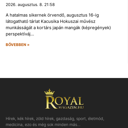
2026. augusztus. 8. 21:58
A hatalmas sikernek örvendő, augusztus 16-ig
látogatható tárlat Kacusika Hokuszai művész
munkásságát a kortárs japán mangák (képregények)
perspektíváj…
BŐVEBBEN »
Hírek, kék hírek, zöld hírek, gazdaság, sport, életmód,
medicina, ezo és még sok minden más…