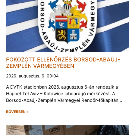
FOKOZOTT ELLENŐRZÉS BORSOD-ABAÚJ-
ZEMPLÉN VÁRMEGYÉBEN
2026. augusztus. 6. 00:04
A DVTK stadionban 2026. augusztus 6-án rendezik a
Hapoel Tel Aviv – Katowice labdarúgó mérkőzést. A
Borsod-Abaúj-Zemplén Vármegyei Rendőr-főkapitán…
BŐVEBBEN »