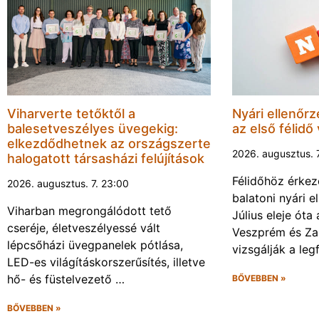
Viharverte tetőktől a
Nyári ellenőrz
balesetveszélyes üvegekig:
az első félidő
elkezdődhetnek az országszerte
2026. augusztus. 
halogatott társasházi felújítások
Félidőhöz érkez
2026. augusztus. 7. 23:00
balatoni nyári e
Viharban megrongálódott tető
Július eleje ót
cseréje, életveszélyessé vált
Veszprém és Za
lépcsőházi üvegpanelek pótlása,
vizsgálják a leg
LED-es világításkorszerűsítés, illetve
hő- és füstelvezető …
BŐVEBBEN »
BŐVEBBEN »