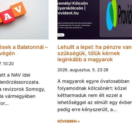
ések a Balatonnál –
Lehullt a lepel: ha pénzre van
 végén
szükségük, tőlük kérnek
leginkább a magyarok
7. 10:20
2026. augusztus. 5. 23:28
ett a NAV idei
A magyarok egyre óvatosabban
llenőrzéssorozata.
folyamodnak kölcsönért: közel
a a revizorok Somogy,
kétharmaduk nem élt ezzel a
la vármegyében
lehetőséggel az elmúlt egy évben
for…
pedig erre kényszerült, a…
BŐVEBBEN »