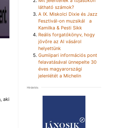
Mit jelentenek a tojásokon
látható számok?
A IX. Miskolci Dixie és Jazz
Fesztivál-on muzsikál a
Kamilka & Pesti Sikk
Reális forgatókönyv, hogy
jövőre az AI vásárol
helyettünk
Gumiipari információs pont
felavatásával ünnepelte 30
éves magyarországi
jelenlétét a Michelin
Hirdetés
, aki