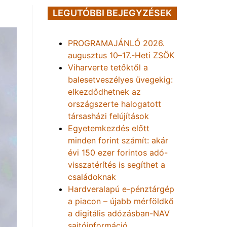
LEGUTÓBBI BEJEGYZÉSEK
PROGRAMAJÁNLÓ 2026.
augusztus 10–17.-Heti ZSÖK
Viharverte tetőktől a
balesetveszélyes üvegekig:
elkezdődhetnek az
országszerte halogatott
társasházi felújítások
Egyetemkezdés előtt
minden forint számít: akár
évi 150 ezer forintos adó-
visszatérítés is segíthet a
családoknak
Hardveralapú e-pénztárgép
a piacon – újabb mérföldkő
a digitális adózásban-NAV
sajtóinformáció