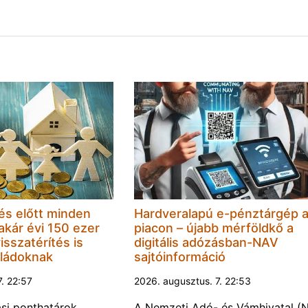
s előtt minden
Hardveralapú e-pénztárgép 
 akár évi 150 ezer
piacon – újabb mérföldkő a
isszatérítés is
digitális adózásban-NAV
aládoknak
sajtóinformáció
7. 22:57
2026. augusztus. 7. 22:53
ási ponthatárok
A Nemzeti Adó- és Vámhivatal (