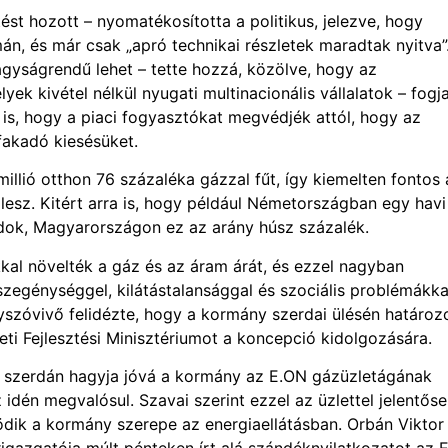
st hozott – nyomatékosította a politikus, jelezve, hogy
án, és már csak „apró technikai részletek maradtak nyitva”
agyságrendű lehet – tette hozzá, közölve, hogy az
k kivétel nélkül nyugati multinacionális vállalatok – fogj
is, hogy a piaci fogyasztókat megvédjék attól, hogy az
fakadó kiesésüket.
llió otthon 76 százaléka gázzal fűt, így kiemelten fontos 
 lesz. Kitért arra is, hogy például Németországban egy havi
aládok, Magyarországon ez az arány húsz százalék.
kal növelték a gáz és az áram árát, és ezzel nagyban
zegénységgel, kilátástalansággal és szociális problémákka
szóvivő felidézte, hogy a kormány szerdai ülésén határoz
ti Fejlesztési Minisztériumot a koncepció kidolgozására.
ő szerdán hagyja jóvá a kormány az E.ON gázüzletágának
idén megvalósul. Szavai szerint ezzel az üzlettel jelentős
ik a kormány szerepe az energiaellátásban. Orbán Viktor
igazgatója múlt pénteken írt alá szándéknyilatkozatot az 