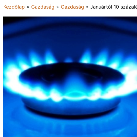
Kezdőlap
»
Gazdaság
»
Gazdaság
»
Januártól 10 százal