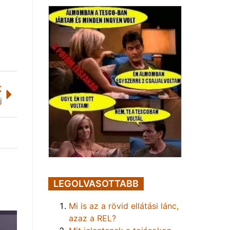
K
j
LEGOLVASOTTABB
Mi is az a rövid ellátási lánc,
azaz a REL?