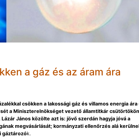
kken a gáz és az áram ára
zázalékkal csökken a lakossági gáz és villamos energia ára 
sét a Miniszterelnökséget vezető államtitkár csütörtökö
 Lázár János közölte azt is: jövő szerdán hagyja jóvá a
ának megvásárlását; kormányzati ellenőrzés alá kerülne
i gáztározó
k.