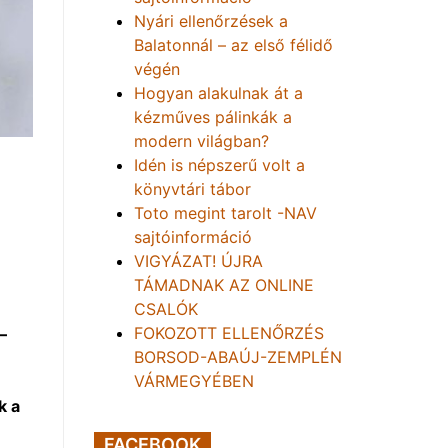
Nyári ellenőrzések a
Balatonnál – az első félidő
végén
Hogyan alakulnak át a
kézműves pálinkák a
modern világban?
Idén is népszerű volt a
könyvtári tábor
Toto megint tarolt -NAV
sajtóinformáció
VIGYÁZAT! ÚJRA
TÁMADNAK AZ ONLINE
CSALÓK
FOKOZOTT ELLENŐRZÉS
–
BORSOD-ABAÚJ-ZEMPLÉN
n
VÁRMEGYÉBEN
k a
FACEBOOK