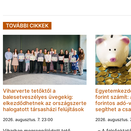
TOVÁBBI CIKKEK
Viharverte tetőktől a
Egyetemkezdé
balesetveszélyes üvegekig:
forint számít:
elkezdődhetnek az országszerte
forintos adó-v
halogatott társasházi felújítások
segíthet a cs
2026. augusztus. 7. 23:00
2026. augusztus. 
Viharban megrongálódott tető
. – A felsőoktat