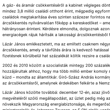
A gáz- és áramár csökkentéséről a kabinet végleges dönté
mindez 3,8 millió családi otthont érint, mégpedig egyform
családok megtakarítása éves szinten százezer forintos n
árcsökkentés nyilvánvalóan főképp a kereskedőket – amelye
hátrányosan érinteni. Kérdésre elmondta, dolgoznak azon 
energiacégek rájuk hárítsák a lakossági árcsökkentésből 
Lázár János emlékeztetett, ma az említett csaknem négymi
árcsökkentés, amely a távfűtés árára is kedvező hatással
fizetésnek körülbelül hat százalékát költik rezsire a cs
2002 és 2010 között a szocialisták mintegy 200 százalék
hozzájárultak ahhoz, hogy ma több millió ember komoly s
küzd – mondta az államtitkár. Giró-Szász András kormány
az árcsökkentésről, amelynek érdekében felkérte a Nemze
Lázár János közölte továbbá: december 12-én, azaz jöv
megvételéről szóló megállapodást, az üzlet pedig még az 
növekszik Magyarország energiabiztonsága, és megerősöd
miniszterelnök és Johannes Teyssen, az E.ON elnök-vezér