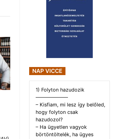
NAP VICCE
1) Folyton hazudozik
a
——————–
– Kisfiam, mi lesz így belőled,
hogy folyton csak
hazudozol?
– Ha ügyetlen vagyok
börtöntöltelék, ha ügyes
NAV)