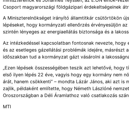
Csoport magyarországi földgázipari érdekeltségeinek át
A Miniszterelnökséget irányító államtitkár csütörtökön újs
lépéseket, hogy kormányzati ellenőrzés érvényesüljön az 
szintén lényeges az energiaellátás biztonsága és a lakoss
Az intézkedéssel kapcsolatban fontosnak nevezte, hogy e
és az esetleges gázellátási problémák idejére, másrészt a
időszakban tud a kormányzat gázt vásárolni a lakosságna
„Ezen lépések összességében teszik azt lehetővé, hogy t
első ilyen lépés 22 éve, vagyis hogy egy kormány nem nö
árát, hanem csökkenti” – mondta Lázár János, aki azt is 
zajlik, példaként említette, hogy Németh Lászlóné nemzeti
Oroszországban a Déli Áramlathoz való csatlakozás szán
MTI