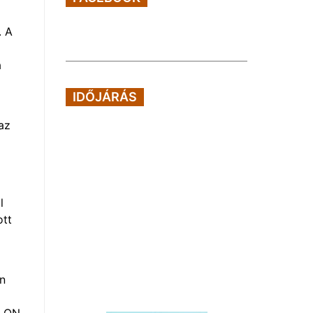
. A
a
IDŐJÁRÁS
az
l
ott
en
E.ON