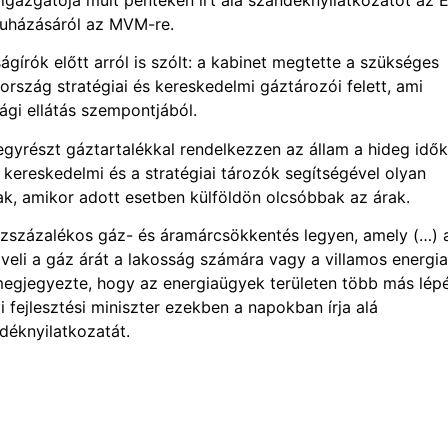
ruházásáról az MVM-re.
ágírók előtt arról is szólt: a kabinet megtette a szükséges
ország stratégiai és kereskedelmi gáztározói felett, ami
ági ellátás szempontjából.
gyrészt gáztartalékkal rendelkezzen az állam a hideg idők
 kereskedelmi és a stratégiai tározók segítségével olyan
k, amikor adott esetben külföldön olcsóbbak az árak.
ízszázalékos gáz- és áramárcsökkentés legyen, amely (…) 
veli a gáz árát a lakosság számára vagy a villamos energia
megjegyezte, hogy az energiaügyek területen több más lépé
 fejlesztési miniszter ezekben a napokban írja alá
déknyilatkozatát.