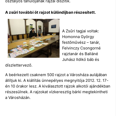
osztályos tanulójának rajzai díszítik.
A zsűri további öt rajzot különdíjban részesített.
A Zsűri tagjai voltak:
Homonna György
festőművész – tanár,
Felvinczy Csongorné
rajztanár és Balláné
Juhász Ildikó báb és
díszlettervező.
A beérkezett csaknem 500 rajzot a Városháza aulájában
állítjuk ki. A kiállítás ünnepélyes megnyitója 2012. 12. 17-
én 10 órakor lesz. A kiválasztott rajzok alkotói ajándékban
részesülnek. A rajzokat vízkeresztig bárki megtekintheti
a Városházán.