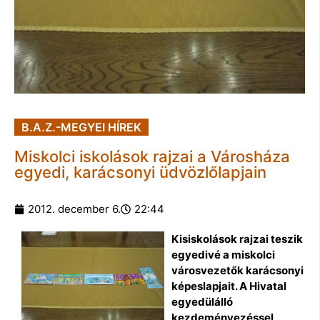
B.A.Z.-MEGYEI HÍREK
Miskolci iskolások rajzai a Városháza
egyedi, karácsonyi üdvözlőlapjain
2012. december 6.
22:44
Kisiskolások rajzai teszik
egyedivé a miskolci
városvezetők karácsonyi
képeslapjait. A Hivatal
egyedülálló
kezdeményezéssel