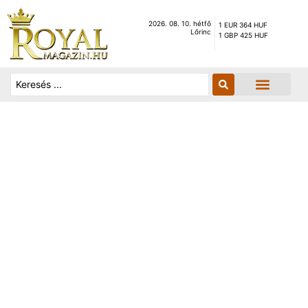
2026. 08. 10. hétfő
1 EUR 364 HUF
Lőrinc
1 GBP 425 HUF