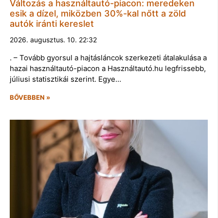
Változás a használtautó-piacon: meredeken
esik a dízel, miközben 30%-kal nőtt a zöld
autók iránti kereslet
2026. augusztus. 10. 22:32
. – Tovább gyorsul a hajtásláncok szerkezeti átalakulása a
hazai használtautó-piacon a Használtautó.hu legfrissebb,
júliusi statisztikái szerint. Egye…
BŐVEBBEN »