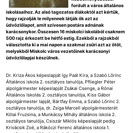
fordult a város általános
iskolásaihoz. Az alsó tagozatos diákoktól azt kértük,
hogy rajzolják le milyennek látják ők azt az
üdvözlőlapot, amit szívesen postára adnának
karácsonykor. Összesen 16 miskolci iskolából csaknem
500 rajz érkezett be hétfő estig. Ezekből a rajzokból
választotta ki a mai napon a szakmai zsűri azt az ötöt,
melyekből Miskolc város vezetőinek karácsonyi
üdvözlőlapjai készülnek.
Dr. Kriza Ákos képeslapját így Paál Kira, a Szabó Lőrinc
Általános iskola 2. osztályos tanulója, Pfliegler Péter
alpolgármester képeslapját Zsákai Csenge, a Rónai
Általános Iskolás 2. osztályos tanulója, Kiss Gábor
alpolgármester lapját, Bártfay Emma, a Szabó Lőrinc 2.
osztályos tanulója, dr. Zsiga Marcell alpolgármesterét
Kótai Fruzsina, a Munkácsy Mihály általános iskola 2.
osztályos tanulója, Csiszár Miklós képeslapját pedig
Krivácsik Zoé, a Rákóczi Ferenc általános iskola 1.