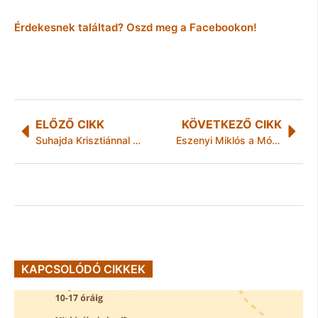
Érdekesnek találtad? Oszd meg a Facebookon!
ELŐZŐ CIKK
KÖVETKEZŐ CIKK
Suhajda Krisztiánnal bővül a Jobbik országgyűlési frakciója
Eszenyi Miklós a Móra Ferenc Könyvtárban
KAPCSOLÓDÓ CIKKEK