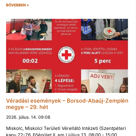
BŐVEBBEN »
Véradási események – Borsod-Abaúj-Zemplén
megye – 29. hét
2026. július. 14. 09:08
Miskolc, Miskolci Területi Vérellátó Intézeti (Szentpéteri
kapu 72-76. Főépület II. em.) július 13. 08:00 - 15:00