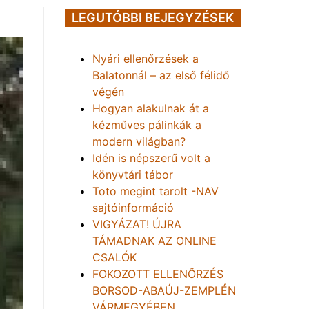
LEGUTÓBBI BEJEGYZÉSEK
Nyári ellenőrzések a
Balatonnál – az első félidő
végén
Hogyan alakulnak át a
kézműves pálinkák a
modern világban?
Idén is népszerű volt a
könyvtári tábor
Toto megint tarolt -NAV
sajtóinformáció
VIGYÁZAT! ÚJRA
TÁMADNAK AZ ONLINE
CSALÓK
FOKOZOTT ELLENŐRZÉS
BORSOD-ABAÚJ-ZEMPLÉN
VÁRMEGYÉBEN