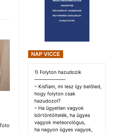
NAP VICCE
1) Folyton hazudozik
——————–
– Kisfiam, mi lesz így belőled,
hogy folyton csak
hazudozol?
– Ha ügyetlen vagyok
börtöntöltelék, ha ügyes
vagyok meteorológus,
Toto
ha nagyon ügyes vagyok,