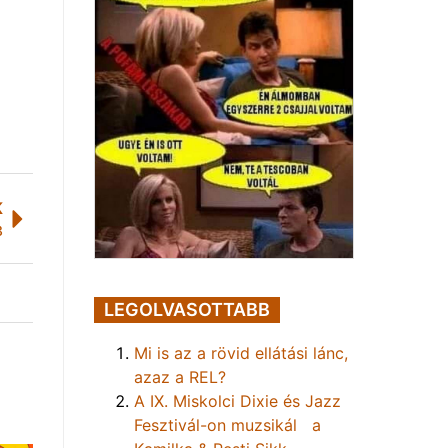
K
3
LEGOLVASOTTABB
Mi is az a rövid ellátási lánc,
azaz a REL?
A IX. Miskolci Dixie és Jazz
Fesztivál-on muzsikál a