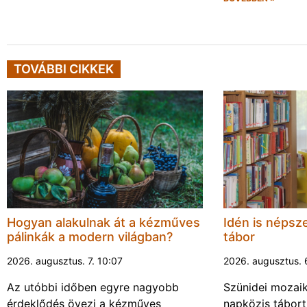
TOVÁBBI CIKKEK
Hogyan alakulnak át a kézműves
Idén is népsze
pálinkák a modern világban?
tábor
2026. augusztus. 7. 10:07
2026. augusztus. 
Az utóbbi időben egyre nagyobb
Szünidei mozai
érdeklődés övezi a kézműves
napközis tábort 