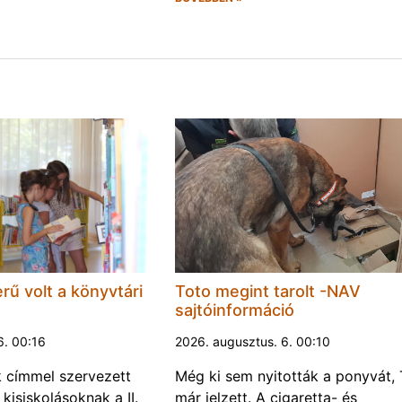
rű volt a könyvtári
Toto megint tarolt -NAV
sajtóinformáció
6. 00:16
2026. augusztus. 6. 00:10
k címmel szervezett
Még ki sem nyitották a ponyvát, 
kisiskolásoknak a II.
már jelzett. A cigaretta- és