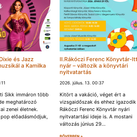
 Dixie és Jazz
II.Rákóczi Ferenc Könyvtár-Itt
muzsikál a Kamilka
nyár – változik a könyvtári
nyitvatartás
8:11
2026. július. 13. 00:37
ti Sikk immáron több
Kitört a vakáció, véget ért a
ede meghatározó
vizsgaidőszak és ehhez igazodik a
ai zenei életnek.
Rákóczi Ferenc Könyvtár nyári
 pop előadásmódjuk,
nyitvatartási ideje is. A mostani
változás június 29…
BŐVEBBEN »