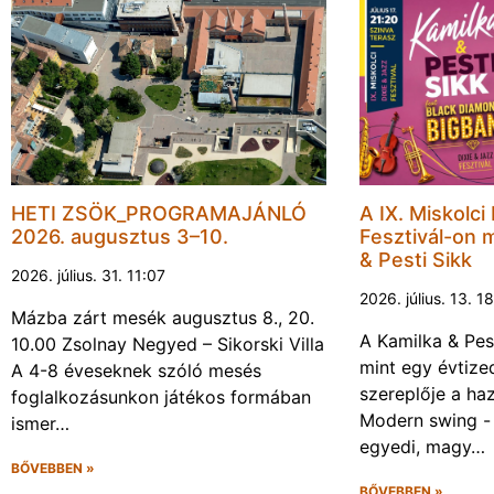
HETI ZSÖK_PROGRAMAJÁNLÓ
A IX. Miskolci
2026. augusztus 3–10.
Fesztivál-on 
& Pesti Sikk
2026. július. 31. 11:07
2026. július. 13. 1
Mázba zárt mesék augusztus 8., 20.
A Kamilka & Pes
10.00 Zsolnay Negyed – Sikorski Villa
mint egy évtiz
A 4-8 éveseknek szóló mesés
szereplője a haz
foglalkozásunkon játékos formában
Modern swing -
ismer…
egyedi, magy…
BŐVEBBEN »
BŐVEBBEN »