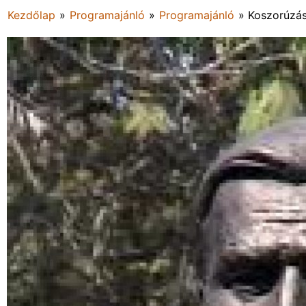
Kezdőlap
»
Programajánló
»
Programajánló
»
Koszorúzás