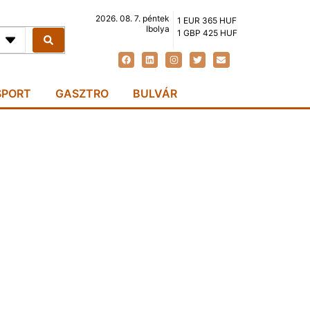
2026. 08. 7. péntek
1 EUR 365 HUF
Ibolya
1 GBP 425 HUF
SPORT
GASZTRO
BULVÁR