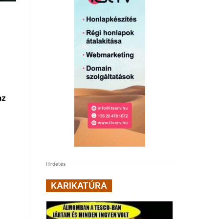
az
Hirdetés
KARIKATÚRA