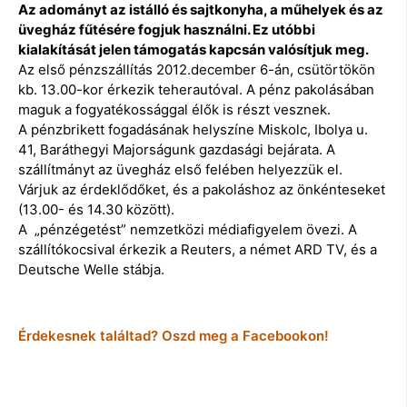
Az adományt az istálló és sajtkonyha, a műhelyek és az
üvegház fűtésére fogjuk használni. Ez utóbbi
kialakítását jelen támogatás kapcsán valósítjuk meg.
Az első pénzszállítás 2012.december 6-án, csütörtökön
kb. 13.00-kor érkezik teherautóval. A pénz pakolásában
maguk a fogyatékossággal élők is részt vesznek.
A pénzbrikett fogadásának helyszíne Miskolc, Ibolya u.
41, Baráthegyi Majorságunk gazdasági bejárata. A
szállítmányt az üvegház első felében helyezzük el.
Várjuk az érdeklődőket, és a pakoláshoz az önkénteseket
(13.00- és 14.30 között).
A „pénzégetést” nemzetközi médiafigyelem övezi. A
szállítókocsival érkezik a Reuters, a német ARD TV, és a
Deutsche Welle stábja.
Érdekesnek találtad? Oszd meg a Facebookon!