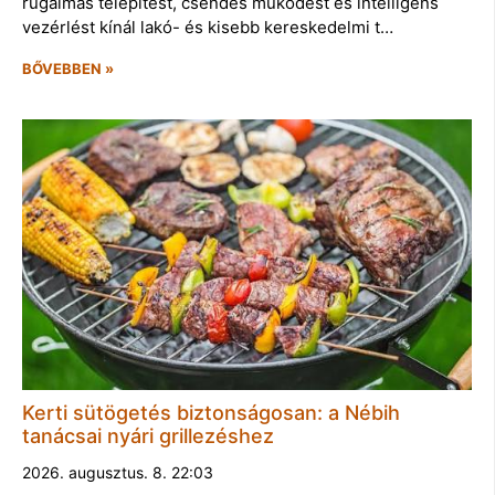
rugalmas telepítést, csendes működést és intelligens
vezérlést kínál lakó- és kisebb kereskedelmi t…
BŐVEBBEN »
Kerti sütögetés biztonságosan: a Nébih
tanácsai nyári grillezéshez
2026. augusztus. 8. 22:03