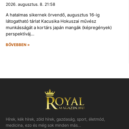
2026. augusztus. 8. 21:58
A hatalmas sikernek örvendő, augusztus 16-ig
látogatható tárlat Kacusika Hokuszai művész
munkásságát a kortárs japán mangák (képregények)
perspektíváj…
BŐVEBBEN »
Hírek, kék hírek, zöld hírek, gazdaság, sport, életmód,
medicina, ezo és még sok minden más…