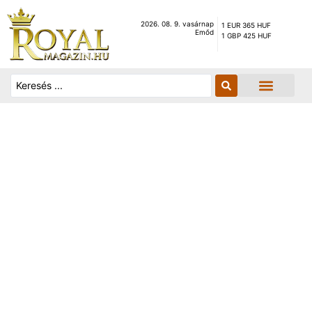
2026. 08. 9. vasárnap
1 EUR 365 HUF
Emőd
1 GBP 425 HUF