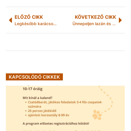
ELŐZŐ CIKK
KÖVETKEZŐ CIKK
Legkésőbb karácsonyra kinyit a barcikai műjégpálya
Ünnepeljen lazán és egyen velünk jókat!
KAPCSOLÓDÓ CIKKEK