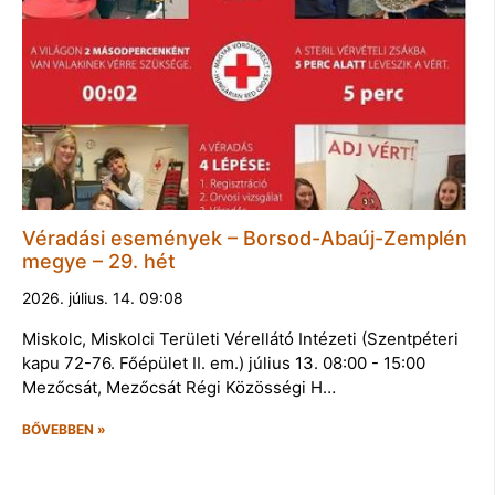
Véradási események – Borsod-Abaúj-Zemplén
megye – 29. hét
2026. július. 14. 09:08
Miskolc, Miskolci Területi Vérellátó Intézeti (Szentpéteri
kapu 72-76. Főépület II. em.) július 13. 08:00 - 15:00
Mezőcsát, Mezőcsát Régi Közösségi H…
BŐVEBBEN »