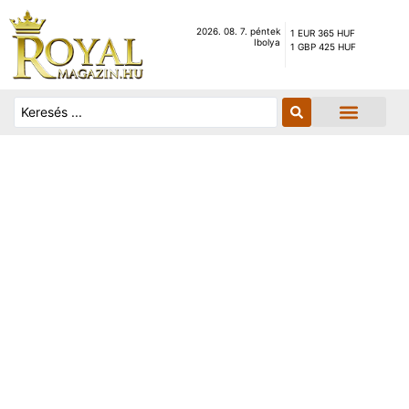
2026. 08. 7. péntek
1 EUR 365 HUF
Ibolya
1 GBP 425 HUF