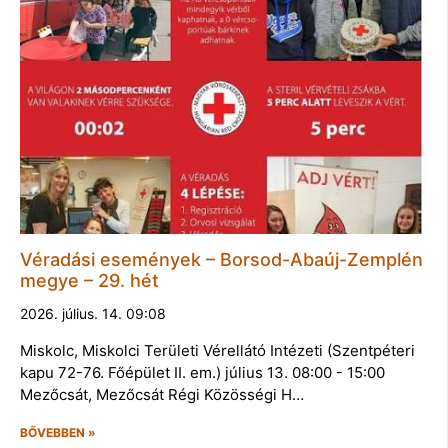
Véradási események – Borsod-Abaúj-Zemplén
megye – 29. hét
2026. július. 14. 09:08
Miskolc, Miskolci Területi Vérellátó Intézeti (Szentpéteri
kapu 72-76. Főépület II. em.) július 13. 08:00 - 15:00
Mezőcsát, Mezőcsát Régi Közösségi H…
BŐVEBBEN »