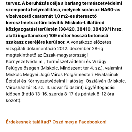
tervez. A beruházás célja a barlang természetvédelmi
szempontú helyreállítása, melynek során az NA60-as
vízelvezető csatornát 1,0 m2-es áteresztő
keresztmetszetűre bővítik. Miskolc-Lillafüred
közigazgatási területén (38420, 38410, 38409/1 hrsz.
alatti ingatlanokon) 109 méter hosszú betoncső
szakasz cseréjére kerül sor.
A vonatkozó előzetes
vizsgálati dokumentáció 2012. december 28-ig
megtekinthető az Észak-magyarországi
Környezetvédelmi, Természetvédelmi és Vízügyi
Felügyelőségen (Miskolc, Mindszent tér 4. sz.), valamint
Miskolc Megyei Jogú Város Polgármesteri Hivatalának
Építési és Környezetvédelmi Hatósági Osztályán (Miskolc,
Városház tér 8. sz. III. udvar földszint) ügyfélfogadási
időben (hétfő 13-16, szerda 8-17 és péntek 8-12 óra
között).
Érdekesnek találtad? Oszd meg a Facebookon!