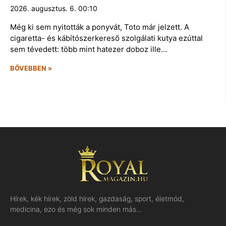
2026. augusztus. 6. 00:10
Még ki sem nyitották a ponyvát, Toto már jelzett. A
cigaretta- és kábítószerkereső szolgálati kutya ezúttal
sem tévedett: több mint hatezer doboz ille…
BŐVEBBEN »
Hírek, kék hírek, zöld hírek, gazdaság, sport, életmód,
medicina, ezo és még sok minden más…