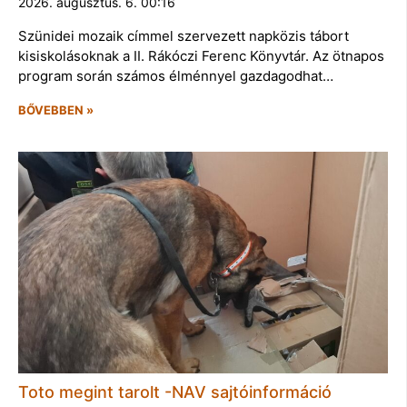
2026. augusztus. 6. 00:16
Szünidei mozaik címmel szervezett napközis tábort
kisiskolásoknak a II. Rákóczi Ferenc Könyvtár. Az ötnapos
program során számos élménnyel gazdagodhat…
BŐVEBBEN »
Toto megint tarolt -NAV sajtóinformáció