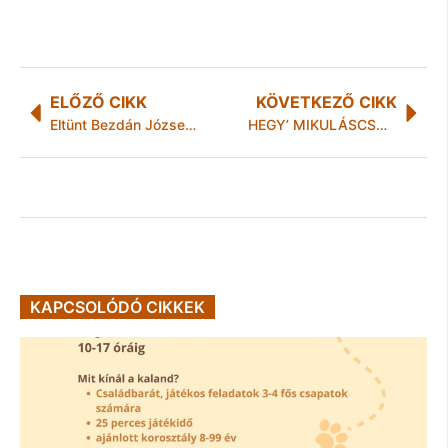
ELŐZŐ CIKK
KÖVETKEZŐ CIKK
Eltünt Bezdán Józsefné
HEGY’ MIKULÁSCSOMAG AZ ELSŐ NEVEKKEL
KAPCSOLÓDÓ CIKKEK