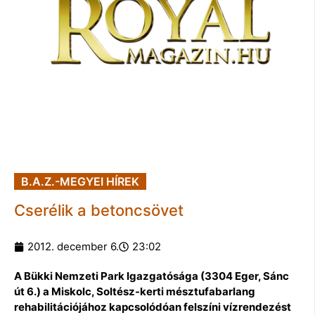
B.A.Z.-MEGYEI HÍREK
Cserélik a betoncsövet
2012. december 6.
23:02
A Bükki Nemzeti Park Igazgatósága (3304 Eger, Sánc
út 6.) a Miskolc, Soltész-kerti mésztufabarlang
rehabilitációjához kapcsolódóan felszíni vízrendezést